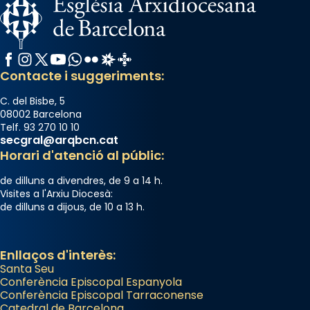
Facebook
Instagram
X / Twitter
YouTube
WhatsApp
Flickr
Radio Estel
Catalunya Cristiana
Contacte i suggeriments:
C. del Bisbe, 5
08002 Barcelona
Telf. 93 270 10 10
secgral@arqbcn.cat
Horari d'atenció al públic:
de dilluns a divendres, de 9 a 14 h.
Visites a l'Arxiu Diocesà:
de dilluns a dijous, de 10 a 13 h.
Enllaços d'interès:
Santa Seu
Conferència Episcopal Espanyola
Conferència Episcopal Tarraconense
Catedral de Barcelona