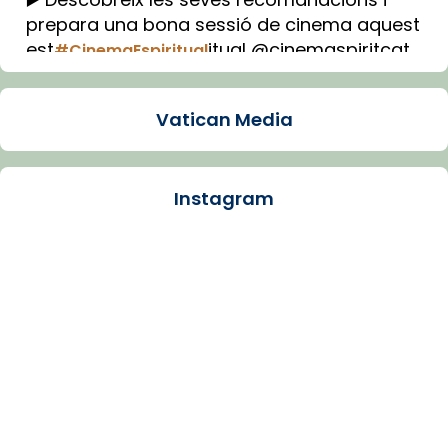
prepara una bona sessió de cinema aquest
est
itual @cinemaspiritcat
#CinemaEspiritual
Imatge: Generada amb IA (OpenAI)
Video
Vatican Media
View on Facebook
·
Share
Instagram
Arquebisbat de Barcelona
1 week ago
La Carmina va patir depressió. Fa gairebé
dos mesos, a l'Estadi Lluís Companys, la
jove va fer arribar el seu testimoni al papa
Lleó XIV.
Recupera l'entrevista comp
Vatican
tican News 👇
News
www.vaticannews.va/es/iglesia/news/2026-