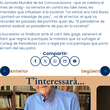
la Jornada Mundial de les Comunicacions -que se celebra el
mes de maig- va remetre en contra les
fake news
, les
mentides que influeixen a la societat. “La veritat ens farà lliures
i portarà un missatge de pau”, va dir el rector, el qual va
recordar les paraules del pontífex quan diu: “El periodisme de
veritat esdevé un periodisme de pau en la societat”.
L’eucaristia va finalitzar amb el cant dels goigs, venerant el
Sant que regna la parròquia, la mateixa que va sufragar el
Col·legi de Periodistes com a regal per a la parròquia que porta
el nom del seu patró.
Compartir:
Facebook
X / Twitter
WhatsApp
Email
Imprimir
Anterior
Següent
T’interessarà…