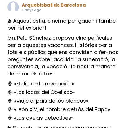
Arquebisbat de Barcelona
3 days ago
🎬 Aquest estiu, cinema per gaudir i també
per reflexionar!
Mn. Peio Sánchez proposa cinc pel·lícules
per a aquestes vacances. Històries per a
tots els públics que ens conviden a fer-nos
preguntes sobre l'acollida, la superació, la
convivència, la vocació i la nostra manera
de mirar els altres.
🍿 «El día de la revelación»
🍿 «Las locas del Obelisco»
🍿 «Viaje al país de los blancos»
🍿 «León XIV, el hombre detrás del Papa»
🍿 «Las ovejas detectives»
▶️ Descobreix les seves recomanacions i