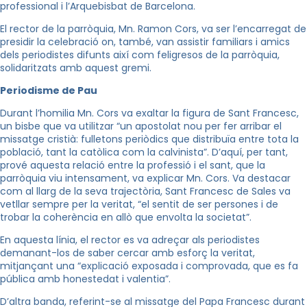
professional i l’Arquebisbat de Barcelona.
El rector de la parròquia, Mn. Ramon Cors, va ser l’encarregat de
presidir la celebració on, també, van assistir familiars i amics
dels periodistes difunts així com feligresos de la parròquia,
solidaritzats amb aquest gremi.
Periodisme de Pau
Durant l’homilia Mn. Cors va exaltar la figura de Sant Francesc,
un bisbe que
va utilitzar “un apostolat nou per fer arribar el
missatge cristià: fulletons periòdics que distribuïa entre tota la
població, tant la catòlica com la calvinista”. D’aquí, per tant,
prové aquesta relació entre la professió i el sant, que la
parròquia viu intensament, va explicar Mn. Cors. Va destacar
com
al llarg de la seva trajectòria, Sant Francesc de Sales va
vetllar sempre per la veritat, “el sentit de ser persones i de
trobar la coherència en allò que envolta la societat”.
En aquesta línia, el rector es va adreçar als periodistes
demanant-los de saber cercar amb esforç la veritat,
mitjançant una “explicació exposada i comprovada, que es fa
pública amb honestedat i valentia”.
D’altra banda, referint-se al missatge del Papa Francesc durant