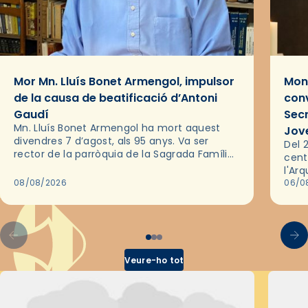
Mor Mn. Lluís Bonet Armengol, impulsor
Mons
de la causa de beatificació d’Antoni
conv
Gaudí
Sec
Mn. Lluís Bonet Armengol ha mort aquest
Jov
divendres 7 d’agost, als 95 anys. Va ser
Del 2
rector de la parròquia de la Sagrada Família
cent
de Barcelona durant 25 anys, entre 1993 i
l'Ar
2018,…
08/08/2026
les 
06/0
pel 
Veure-ho tot