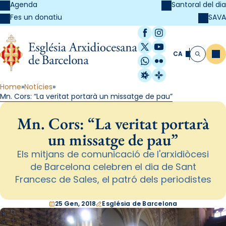
Agenda
Santoral del dia
SAVA
Fes un donatiu
Facebook
Instagram
X / Twitter
YouTube
CA
Me
Cerca
WhatsApp
Flickr
Radio Estel
Catalunya Cristi
Home
Notícies
Mn. Cors: “La veritat portarà un missatge de pau”
Mn. Cors: “La veritat portarà
un missatge de pau”
Els mitjans de comunicació de l'arxidiòcesi
de Barcelona celebren el dia de Sant
Francesc de Sales, el patró dels periodistes
25 Gen, 2018
Església de Barcelona