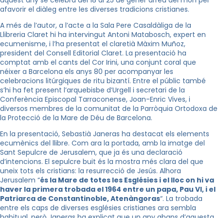
aquest any se celebra del 18 al 25 de gener arreu del món per
afavorir el diàleg entre les diverses tradicions cristianes.
A més de l’autor, a l’acte a la Sala Pere Casaldàliga de la
Llibreria Claret hi ha intervingut Antoni Matabosch, expert en
ecumenisme, i l’ha presentat el claretià Màxim Muñoz,
president del Consell Editorial Claret. La presentació ha
comptat amb el cants del Cor Irini, una conjunt coral que
néixer a Barcelona els anys 80 per acompanyar les
celebracions litúrgiques de ritu bizantí. Entre el públic també
s’hi ha fet present l’arquebisbe d’Urgell i secretari de la
Conferència Episcopal Tarraconense, Joan-Enric Vives, i
diversos membres de la comunitat de la Parròquia Ortodoxa de
la Protecció de la Mare de Déu de Barcelona.
En la presentació, Sebastià Janeras ha destacat els elements
ecumènics del llibre. Com ara la portada, amb la imatge del
Sant Sepulcre de Jerusalem, que ja és una declaració
d’intencions. El sepulcre buit és la mostra més clara del que
uneix tots els cristians: la resurrecció de Jesús. Alhora
Jerusalem “
és la Mare de totes les Esglésies i el lloc on hi va
haver la primera trobada el 1964 entre un papa, Pau VI, i el
Patriarca de Constantinoble, Atenàngoras
“. La trobada
entre els caps de diverses esglésies cristianes ara sembla
habitual, però Janeras ha explicat que un any abans d’aquesta