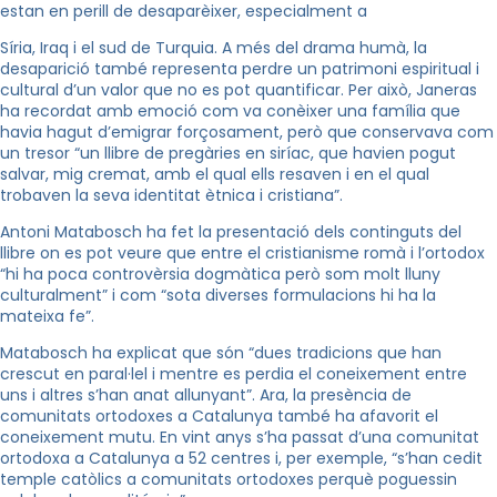
estan en perill de desaparèixer, especialment a
Síria, Iraq i el sud de Turquia. A més del drama humà, la
desaparició també representa perdre un patrimoni espiritual i
cultural d’un valor que no es pot quantificar. Per això, Janeras
ha recordat amb emoció com va conèixer una família que
havia hagut d’emigrar forçosament, però que conservava com
un tresor “un llibre de pregàries en siríac, que havien pogut
salvar, mig cremat, amb el qual ells resaven i en el qual
trobaven la seva identitat ètnica i cristiana”.
Antoni Matabosch ha fet la presentació dels continguts del
llibre on es pot veure que entre el cristianisme romà i l’ortodox
“hi ha poca controvèrsia dogmàtica però som molt lluny
culturalment” i com “sota diverses formulacions hi ha la
mateixa fe”.
Matabosch ha explicat que són “dues tradicions que han
crescut en paral·lel i mentre es perdia el coneixement entre
uns i altres s’han anat allunyant”. Ara, la presència de
comunitats ortodoxes a Catalunya també ha afavorit el
coneixement mutu. En vint anys s’ha passat d’una comunitat
ortodoxa a Catalunya a 52 centres i, per exemple, “s’han cedit
temple catòlics a comunitats ortodoxes perquè poguessin