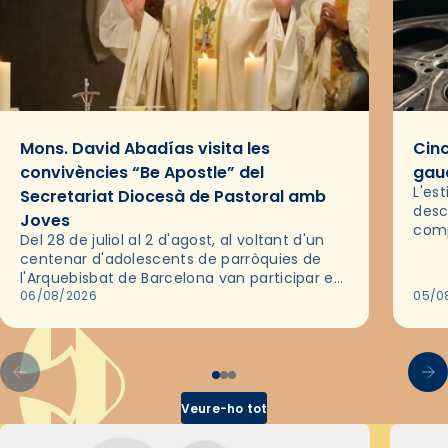
Mons. David Abadías visita les
Cinc
convivències “Be Apostle” del
gaud
L'es
Secretariat Diocesà de Pastoral amb
desc
Joves
comp
Del 28 de juliol al 2 d'agost, al voltant d'un
deix
centenar d'adolescents de parròquies de
trav
l'Arquebisbat de Barcelona van participar en
les convivències Be Apostle, organitzades
06/08/2026
05/0
pel Secretariat Diocesà de Pastoral amb…
Veure-ho tot