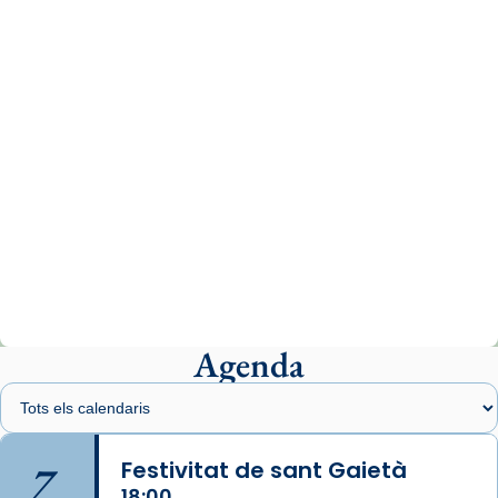
comitè organitzador de la visita apostòlica
del Sant Pare Lleó XIV a Barcelona, i als
col·laboradors, a la Catedral de Barcelona.
L’arquebisbe de Barcelona, el cardenal Joan
Josep Omella, ha presidit la missa i l’ha
concelebrat el bisbe auxiliar de Barcelona,
Mons. David Abadías.
📸 Dr. G. Simón
Photo
View on Facebook
·
Share
Agenda
Arquebisbat de Barcelona
1 week ago
Memòria de les santes Juliana i
Semproniana, verges i màrtirs.
7
Festivitat de sant Gaietà
Acompanyant la història de sant Cugat, a
18:00