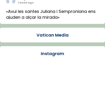
1 week ago
«Avui les santes Juliana i Semproniana ens
ajuden a alçar la mirada»
Mons. Sergi Gordo, bisbe de Tortosa, ha
presidit aquest 27 de juliol la missa de Les
Vatican Media
Santes de Mataró.
🔗
tinyurl.com/cvu5jmbk
📸 J. Merino
Instagram
Photo
View on Facebook
·
Share
Arquebisbat de Barcelona
is at Catedral
de Barcelona.
1 week ago
Aquest dilluns, 27 de juliol, ha tingut lloc la
missa d’acció de gràcies en agraïment al