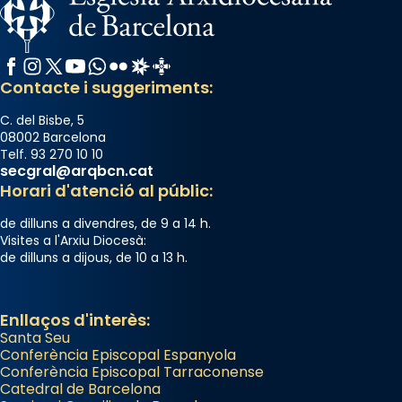
Facebook
Instagram
X / Twitter
YouTube
WhatsApp
Flickr
Radio Estel
Catalunya Cristiana
Contacte i suggeriments:
C. del Bisbe, 5
08002 Barcelona
Telf. 93 270 10 10
secgral@arqbcn.cat
Horari d'atenció al públic:
de dilluns a divendres, de 9 a 14 h.
Visites a l'Arxiu Diocesà:
de dilluns a dijous, de 10 a 13 h.
Enllaços d'interès:
Santa Seu
Conferència Episcopal Espanyola
Conferència Episcopal Tarraconense
Catedral de Barcelona