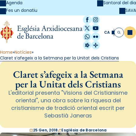
Agenda
Santoral del dia
SAVA
Fes un donatiu
Facebook
Instagram
X / Twitter
YouTube
CA
Me
Cerca
WhatsApp
Flickr
Radio Estel
Catalunya Cristi
Home
Notícies
Claret s’afegeix a la Setmana per la Unitat dels Cristians
Claret s’afegeix a la Setmana
per la Unitat dels Cristians
L'editorial presenta "Visions del Cristianisme
oriental", una obra sobre la riquesa del
cristianisme de tradició oriental escrit per
Sebastià Janeras
25 Gen, 2018
Església de Barcelona