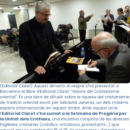
(
Editorial Claret
) Aquest dimarts al vespre s’ha presentat a
Barcelona el llibre d’Editorial Claret “Visions del Cristianisme
oriental”. És una obra de difusió sobre la riquesa del cristianisme
de tradició oriental escrit per Sebastià Janeras, un dels màxims
experts internacionals en aquest àmbit. Amb aquest acte
l’
Editorial Claret s’ha sumat a la Setmana de Pregària per
la Unitat dels Cristians
, una iniciativa conjunta de les diverses
Esglésies cristianes (catòlics, ortodoxos, protestants…) que