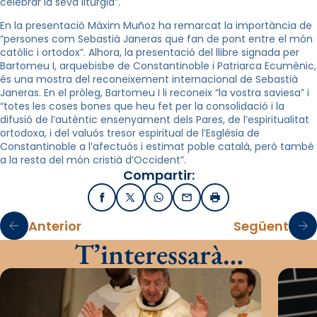
celebrar la seva litúrgia”.
En la presentació Màxim Muñoz ha remarcat la importància de
“persones com Sebastià Janeras que fan de pont entre el món
catòlic i ortodox”. Alhora, la presentació del llibre signada per
Bartomeu I, arquebisbe de Constantinoble i Patriarca Ecumènic,
és una mostra del reconeixement internacional de Sebastià
Janeras. En el pròleg, Bartomeu I li reconeix “la vostra saviesa” i
“totes les coses bones que heu fet per la consolidació i la
difusió de l’autèntic ensenyament dels Pares, de l’espiritualitat
ortodoxa, i del valuós tresor espiritual de l’Església de
Constantinoble a l’afectuós i estimat poble català, però també
a la resta del món cristià d’Occident”.
Compartir:
Facebook
X / Twitter
WhatsApp
Email
Imprimir
Anterior
Següent
T’interessarà…