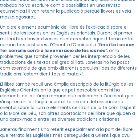
trobada ho va escriure com a possibilitat en una revista
ecumènica i li van retenir la publicació perquè llavors es veia
massa agosarat.
Un altre element ecumènic del llibre és l’explicació sobre el
sentit de les icones en les Esglésies orientals. Durant el primer
mil·leni hi va haver diverses disputes sobre aquest tema entre
comunitats cristianes d’Orient i d’Occident, i “
fins i tot es van
fer concilis contra la veneració de les icones
“, amb
problemes que també provenien per les interpretació de les
traduccions dels textos del grec al llatí. Janeras ho ha posat
com exemple de que amb diferents paraules i des de diferents
tradicions “estem dient tots el mateix”.
El llibre també recull una àmplia descripció de la litúrgia de les
Esglésies Orientals en la que es pot descobrir com hi ha
elements de la litúrgia romana que celebrem a Occident que
s’inspiren en la litúrgia oriental. La mirada del cristianisme
oriental sobre la llum o elements centrals de la fe com l’Esperit
o la Mare de Déu, són altres aportacions del llibre que ajuden a
una aproximació entre les diverses tradicions cristianes.
Janeras finalment s’ha referit especialment a la part del llibre
que retrata les Esglésies més perseguides a Orient i que avui