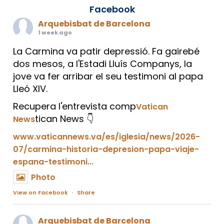
Facebook
Arquebisbat de Barcelona
1 week ago
La Carmina va patir depressió. Fa gairebé
dos mesos, a l'Estadi Lluís Companys, la
jove va fer arribar el seu testimoni al papa
Lleó XIV.
Recupera l'entrevista comp
Vatican
tican News 👇
News
www.vaticannews.va/es/iglesia/news/2026-
07/carmina-historia-depresion-papa-viaje-
espana-testimoni...
Photo
View on Facebook
·
Share
Arquebisbat de Barcelona