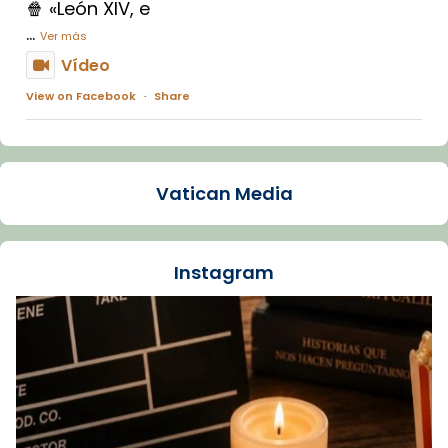
🍿 «León XIV, e
...
Ver más
Vídeo
View on Facebook
·
Share
Arquebisbat de Barcelona
1 week ago
Vatican Media
La Carmina va patir depressió. Fa gairebé
dos mesos, a l'Estadi Lluís Companys, la
jove va fer arribar el seu testimoni al papa
Instagram
Lleó XIV.
Recupera l'entrevista comp
Vatican
tican News 👇
News
www.vaticannews.va/es/iglesia/news/2026-
07/carmina-historia-depresion-papa-viaje-
espana-testimoni...