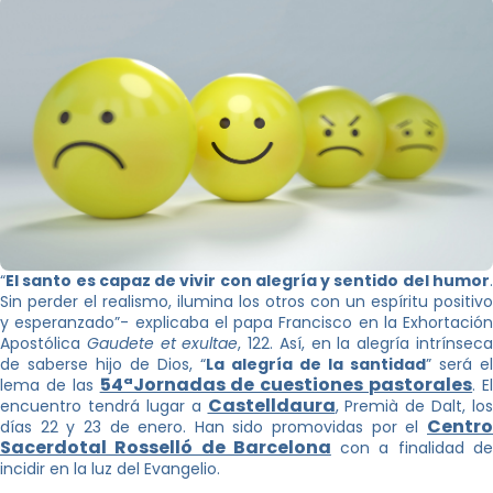
“
El santo es capaz de vivir con alegría y sentido del humor
.
Sin perder el realismo, ilumina los otros con un espíritu positivo
y esperanzado”- explicaba el papa Francisco en la Exhortación
Apostólica
Gaudete et exultae
, 122. Así, en la alegría intrínsec
de saberse hijo de Dios, “
La alegría de la santidad
” será el
54ªJornadas de cuestiones pastorales
lema de las
. E
Castelldaura
encuentro tendrá lugar a
, Premià de Dalt, los
Centro
días 22 y 23 de enero. Han sido promovidas por el
Sacerdotal Rosselló de Barcelona
con a finalidad d
incidir en la luz del Evangelio.