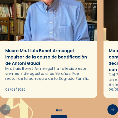
Muere Mn. Lluís Bonet Armengol,
Mons
impulsor de la causa de beatificación
conv
de Antoni Gaudí
Sec
Mn. Lluís Bonet Armengol ha fallecido este
con
viernes 7 de agosto, a los 95 años. Fue
Del 
rector de la parroquia de la Sagrada Família
un c
de Barcelona durante 25 años, entre 1993 y…
de l
08/08/2026
en l
06/0
por 