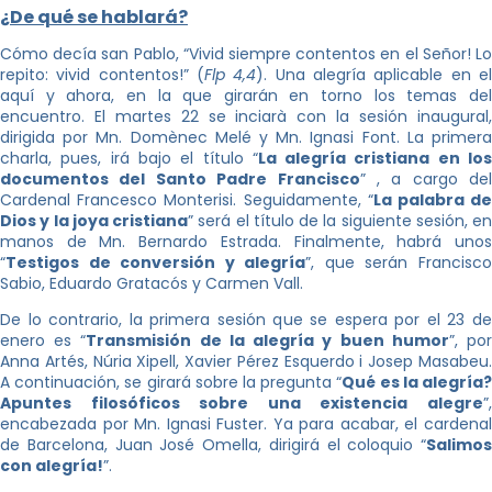
¿De qué se hablará?
Cómo decía san Pablo, “Vivid siempre contentos en el Señor! Lo
repito: vivid contentos!” (
Flp 4,4
). Una alegría aplicable en e
aquí y ahora, en la que girarán en torno los temas del
encuentro. El martes 22 se inciarà con la sesión inaugural,
dirigida por Mn. Domènec Melé y Mn. Ignasi Font. La primera
charla, pues, irá bajo el título “
La alegría cristiana en lo
documentos del Santo Padre Francisco
” , a cargo del
Cardenal Francesco Monterisi. Seguidamente, “
La palabra d
Dios y la joya cristiana
” será el título de la siguiente sesión, en
manos de Mn. Bernardo Estrada. Finalmente, habrá unos
“
Testigos de conversión y alegría
”, que serán Francisc
Sabio, Eduardo Gratacós y Carmen Vall.
De lo contrario, la primera sesión que se espera por el 23 de
enero es “
Transmisión de la alegría y buen humor
”, po
Anna Artés, Núria Xipell, Xavier Pérez Esquerdo i Josep Masabeu.
A continuación, se girará sobre la pregunta “
Qué es la alegría
Apuntes filosóficos sobre una existencia alegre
”,
encabezada por Mn. Ignasi Fuster. Ya para acabar, el cardenal
de Barcelona, Juan José Omella, dirigirá el coloquio “
Salimos
con alegría!
”.