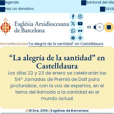
Agenda
Santoral del día
SAVA
Haz un donativo
Facebook
Instagram
X / Twitter
YouTube
ES
Me
Buscar
WhatsApp
Flickr
Radio Estel
Catalunya Cristi
Home
Noticias
“La alegría de la santidad” en Castelldaura
“La alegría de la santidad” en
Castelldaura
Los días 22 y 23 de enero se celebrarán las
54º Jornadas de Premià de Dalt para
profundizar, con la voz de expertos, en el
tema del llamada a la santidad en el
mundo actual
16 Ene, 2019
Església de Barcelona