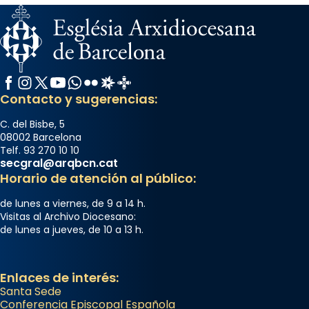
Facebook
Instagram
X / Twitter
YouTube
WhatsApp
Flickr
Radio Estel
Catalunya Cristiana
Contacto y sugerencias:
C. del Bisbe, 5
08002 Barcelona
Telf. 93 270 10 10
secgral@arqbcn.cat
Horario de atención al público:
de lunes a viernes, de 9 a 14 h.
Visitas al Archivo Diocesano:
de lunes a jueves, de 10 a 13 h.
Enlaces de interés:
Santa Sede
Conferencia Episcopal Española