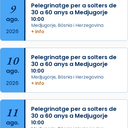
Arquebisbat de Barcelona
is at Catedral
9
Pelegrinatge per a solters de
de Barcelona.
30 a 60 anys a Medjugorje
2 weeks ago
ago.
10:00
Aquest dilluns, 27 de juliol, ha tingut lloc la
Medjugorje, Bòsnia i Herzegovina
missa d’acció de gràcies en agraïment al
2026
+ info
comitè organitzador de la visita apostòlica
del Sant Pare Lleó XIV a Barcelona, i als
col·laboradors, a la Catedral de Barcelona.
10
Pelegrinatge per a solters de
L’arquebisbe de Barcelona, el cardenal Joan
30 a 60 anys a Medjugorje
Josep Omella, ha presidit la missa i l’ha
ago.
10:00
concelebrat el bisbe auxiliar de Barcelona,
Medjugorje, Bòsnia i Herzegovina
Mons. David Abadías.
2026
+ info
📸 Dr. G. Simón
Foto
11
Pelegrinatge per a solters de
View on Facebook
·
Share
30 a 60 anys a Medjugorje
ago.
10:00
Arquebisbat de Barcelona