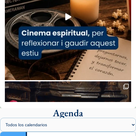
Foto
View on Facebook
·
Share
Arquebisbat de Barcelona
2 weeks ago
«Avui les santes Juliana i Semproniana ens
ajuden a alçar la mirada»
Mons. Sergi Gordo, bisbe de Tortosa, ha
presidit aquest 27 de juliol la missa de Les
Santes de Mataró.
🔗
tinyurl.com/cvu5jmbk
📸 J. Merino
Agenda
Foto
View on Facebook
·
Share