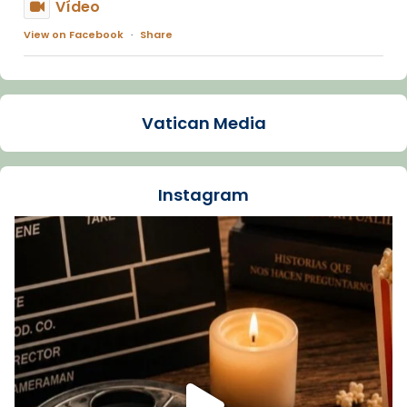
Vídeo
View on Facebook
·
Share
Arquebisbat de Barcelona
1 week ago
Vatican Media
La Carmina va patir depressió. Fa gairebé
dos mesos, a l'Estadi Lluís Companys, la
jove va fer arribar el seu testimoni al papa
Instagram
Lleó XIV.
Recupera l'entrevista comp
Vatican
tican News 👇
News
www.vaticannews.va/es/iglesia/news/2026-
07/carmina-historia-depresion-papa-viaje-
espana-testimoni...
Foto
View on Facebook
·
Share