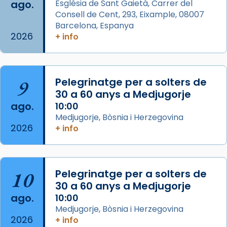
ago.
Església de Sant Gaietà, Carrer del
Aquest dilluns, 27 de juliol, ha tingut lloc la
Consell de Cent, 293, Eixample, 08007
missa d’acció de gràcies en agraïment al
Barcelona, Espanya
comitè organitzador de la visita apostòlica
2026
+ info
del Sant Pare Lleó XIV a Barcelona, i als
col·laboradors, a la Catedral de Barcelona.
L’arquebisbe de Barcelona, el cardenal Joan
9
Pelegrinatge per a solters de
Josep Omella, ha presidit la missa i l’ha
30 a 60 anys a Medjugorje
concelebrat el bisbe auxiliar de Barcelona,
ago.
10:00
Mons. David Abadías.
Medjugorje, Bòsnia i Herzegovina
2026
+ info
📸 Dr. G. Simón
Foto
View on Facebook
·
Share
10
Pelegrinatge per a solters de
30 a 60 anys a Medjugorje
Arquebisbat de Barcelona
ago.
10:00
2 weeks ago
Medjugorje, Bòsnia i Herzegovina
2026
Memòria de les santes Juliana i
+ info