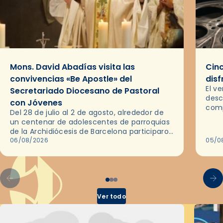
Mons. David Abadías visita las
Cinc
convivencias «Be Apostle» del
disf
El v
Secretariado Diocesano de Pastoral
desc
con Jóvenes
comp
Del 28 de julio al 2 de agosto, alrededor de
ocas
un centenar de adolescentes de parroquias
histo
de la Archidiócesis de Barcelona participaron
sobr
en las convivencias Be Apostle, organizadas
06/08/2026
05/0
por el Secretariado Diocesano…
Ver todo