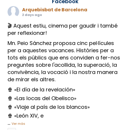
Facebook
Arquebisbat de Barcelona
2 days ago
🎬 Aquest estiu, cinema per gaudir i també
per reflexionar!
Mn. Peio Sánchez proposa cinc pel·lícules
per a aquestes vacances. Històries per a
tots els públics que ens conviden a fer-nos
preguntes sobre l'acollida, la superació, la
convivència, la vocació i la nostra manera
de mirar els altres.
🍿 «El día de la revelación»
🍿 «Las locas del Obelisco»
🍿 «Viaje al país de los blancos»
🍿 «León XIV, e
...
Ver más