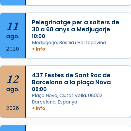
Semproniana, verges i màrtirs.
Acompanyant la història de sant Cugat, a
partir de l’Edat Mitjana sorgeix la tradició
11
Pelegrinatge per a solters de
que les santes Juliana (“relatiu a Júlia”) i
30 a 60 anys a Medjugorje
Semproniana (“relatiu a Semprònia =
ago.
10:00
eterna”) són deixebles seves. I l’any 1667, el
Medjugorje, Bòsnia i Herzegovina
2026
+ info
frare Joan Gaspar Roig, afirma en una obra
que les santes són filles de l’antiga Iluro.
Mataró en reivindicarà les relíq
...
Ver más
12
437 Festes de Sant Roc de
Foto
Barcelona a la plaça Nova
ago.
09:00
View on Facebook
·
Share
Plaça Nova, Ciutat Vella, 08002
Barcelona, Espanya
2026
+ info