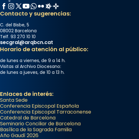
Facebook
Instagram
X / Twitter
YouTube
WhatsApp
Flickr
Radio Estel
Catalunya Cristiana
Contacto y sugerencias:
C. del Bisbe, 5
08002 Barcelona
Telf. 93 270 10 10
secgral@arqbcn.cat
Horario de atención al público:
de lunes a viernes, de 9 a 14 h.
Visitas al Archivo Diocesano:
de lunes a jueves, de 10 a 13 h.
Enlaces de interés:
Santa Sede
Conferencia Episcopal Española
Conferencia Episcopal Tarraconense
Catedral de Barcelona
Seminario Conciliar de Barcelona
Basílica de la Sagrada Familia
Año Gaudí 2026