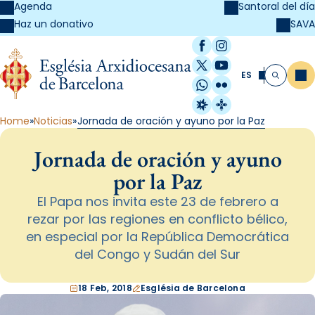
Agenda
Santoral del día
SAVA
Haz un donativo
Facebook
Instagram
X / Twitter
YouTube
ES
Me
Buscar
WhatsApp
Flickr
Radio Estel
Catalunya Cristi
Home
Noticias
Jornada de oración y ayuno por la Paz
Jornada de oración y ayuno
por la Paz
El Papa nos invita este 23 de febrero a
rezar por las regiones en conflicto bélico,
en especial por la República Democrática
del Congo y Sudán del Sur
18 Feb, 2018
Església de Barcelona