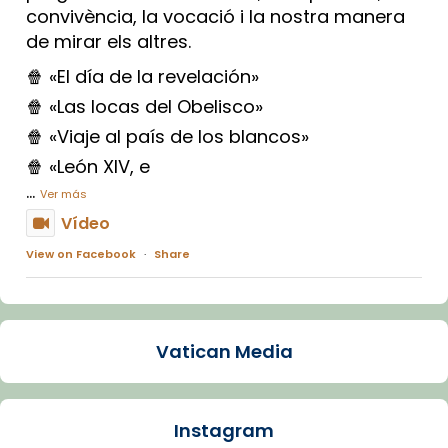
convivència, la vocació i la nostra manera
de mirar els altres.
🍿 «El día de la revelación»
🍿 «Las locas del Obelisco»
🍿 «Viaje al país de los blancos»
🍿 «León XIV, e
...
Ver más
Vídeo
View on Facebook
·
Share
Arquebisbat de Barcelona
1 week ago
Vatican Media
La Carmina va patir depressió. Fa gairebé
dos mesos, a l'Estadi Lluís Companys, la
jove va fer arribar el seu testimoni al papa
Instagram
Lleó XIV.