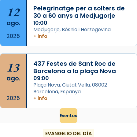
...
Ver más
12
Pelegrinatge per a solters de
Foto
30 a 60 anys a Medjugorje
ago.
10:00
View on Facebook
·
Share
Medjugorje, Bòsnia i Herzegovina
2026
+ info
13
437 Festes de Sant Roc de
Barcelona a la plaça Nova
ago.
09:00
Plaça Nova, Ciutat Vella, 08002
Barcelona, Espanya
2026
+ info
Eventos
EVANGELIO DEL DÍA