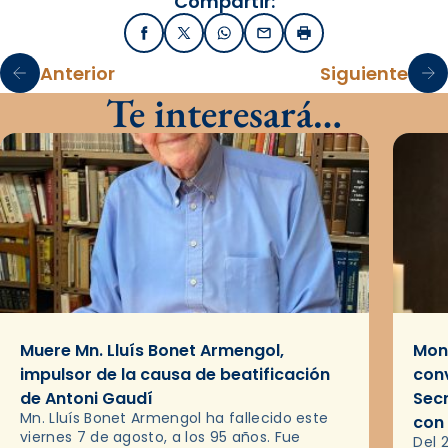
Compartir:
Facebook
X / Twitter
WhatsApp
Email
Imprimir
Anterior
Siguiente
Te interesará…
Muere Mn. Lluís Bonet Armengol,
Mons
impulsor de la causa de beatificación
conv
de Antoni Gaudí
Sec
Mn. Lluís Bonet Armengol ha fallecido este
con
viernes 7 de agosto, a los 95 años. Fue
Del 