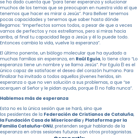
se ha dado cuenta que “para tener esperanza y solucionar
muchos de los temas que se preocupan en nuestra vida el que
tenemos que hacer es mirar a Jesús”. Para Bellver tenemos
pocas capacidades y tenemos que saber hasta dónde
llegamos: “imperfectos somos todos, a pesar de que a veces
vamos de perfectos y nos estrellamos, pero si miras hacia
arriba, al final tu capacidad llega a Jesús y él lo puede todo.
Entonces cambia la vida, vuelve la esperanza”.
El último ponente, un biólogo molecular que ha ayudado a
muchas familias sin esperanza, en
Raül Eguía
, lo tiene claro “Lo
esperanza tiene un nombre y se llama Jesús”. Por Eguía Él es el
único capaz de satisfacer el deseo del corazón humano. Para
finalizar ha invitado a todos aquellos jóvenes heridos, sin
esperanza o que no ven solución a sus problemas, a que “se
acerquen al Señor y le pidan ayuda, porque Él no falla nunca”.
Hablemos más de esperanza
Esta no es la única sesión que se hará, sino que
los pesidentes de la
Federación de Cristianos de Cataluña
,
la Fundación Casa de Misericordia
y
Plataforma por la
Familia Cataluña-ONU
, pretenden seguir hablando de la
esperanza en otras sesiones futuras con otros protagonistas.