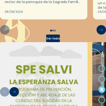
rector de la parroquia de la Sagrada Família
un c
de Barcelona durante 25 años, entre 1993 y…
de l
08/08/2026
en l
06/0
por 
Ver todo