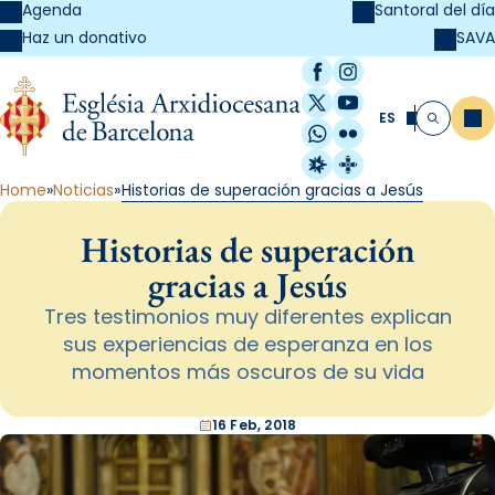
Agenda
Santoral del día
SAVA
Haz un donativo
Facebook
Instagram
X / Twitter
YouTube
ES
Me
Buscar
WhatsApp
Flickr
Radio Estel
Catalunya Cristi
Home
Noticias
Historias de superación gracias a Jesús
Historias de superación
gracias a Jesús
Tres testimonios muy diferentes explican
sus experiencias de esperanza en los
momentos más oscuros de su vida
16 Feb, 2018