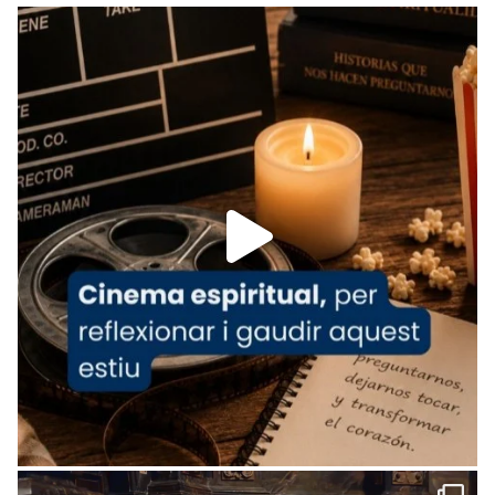
Recupera l'entrevista comp
Vatican
tican News 👇
News
www.vaticannews.va/es/iglesia/news/2026-
07/carmina-historia-depresion-papa-viaje-
espana-testimoni...
Foto
View on Facebook
·
Share
Arquebisbat de Barcelona
2 weeks ago
«Avui les santes Juliana i Semproniana ens
ajuden a alçar la mirada»
Mons. Sergi Gordo, bisbe de Tortosa, ha
presidit aquest 27 de juliol la missa de Les
Santes de Mataró.