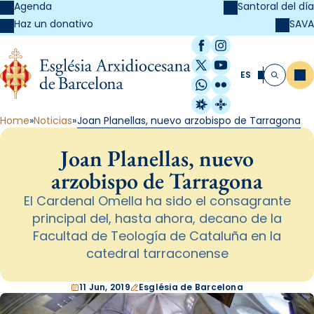
Agenda
Santoral del día
SAVA
Haz un donativo
Facebook
Instagram
X / Twitter
YouTube
ES
Me
Buscar
WhatsApp
Flickr
Radio Estel
Catalunya Cristi
Home
Noticias
Joan Planellas, nuevo arzobispo de Tarragona
Joan Planellas, nuevo
arzobispo de Tarragona
El Cardenal Omella ha sido el consagrante
principal del, hasta ahora, decano de la
Facultad de Teología de Cataluña en la
catedral tarraconense
11 Jun, 2019
Església de Barcelona