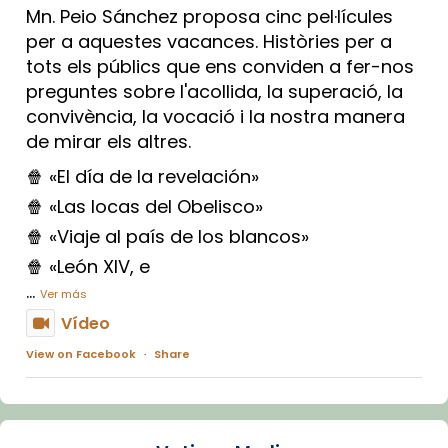
Mn. Peio Sánchez proposa cinc pel·lícules
per a aquestes vacances. Històries per a
tots els públics que ens conviden a fer-nos
preguntes sobre l'acollida, la superació, la
convivència, la vocació i la nostra manera
de mirar els altres.
🍿 «El día de la revelación»
🍿 «Las locas del Obelisco»
🍿 «Viaje al país de los blancos»
🍿 «León XIV, e
...
Ver más
Vídeo
View on Facebook
·
Share
Arquebisbat de Barcelona
1 week ago