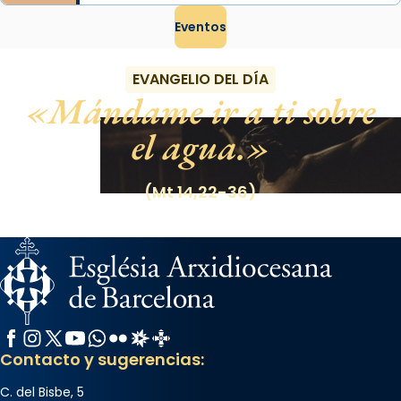
Eventos
EVANGELIO DEL DÍA
Mándame ir a ti sobre
el agua.
(Mt 14,22-36)
Facebook
Instagram
X / Twitter
YouTube
WhatsApp
Flickr
Radio Estel
Catalunya Cristiana
Contacto y sugerencias:
C. del Bisbe, 5