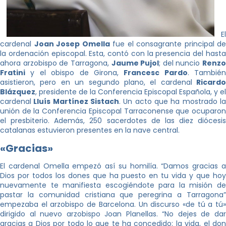
El
cardenal
Joan Josep Omella
fue el consagrante principal de
la ordenación episcopal. Esta, contó con la presencia del hasta
ahora arzobispo de Tarragona,
Jaume Pujol
; del nuncio
Renzo
Fratini
y el obispo de Girona,
Francesc Pardo
. También
asistieron, pero en un segundo plano, el cardenal
Ricardo
Blázquez
, presidente de la Conferencia Episcopal Española, y el
cardenal
Lluís Martínez Sistach
. Un acto que ha mostrado la
unión de la Conferencia Episcopal Tarraconense que ocuparon
el presbiterio. Además, 250 sacerdotes de las diez diócesis
catalanas estuvieron presentes en la nave central.
«Gracias»
El cardenal Omella empezó así su homilía. “Damos gracias a
Dios por todos los dones que ha puesto en tu vida y que hoy
nuevamente te manifiesta escogiéndote para la misión de
pastar la comunidad cristiana que peregrina a Tarragona”
empezaba el arzobispo de Barcelona. Un discurso «de tú a tú»
dirigido al nuevo arzobispo Joan Planellas. “No dejes de dar
gracias a Dios por todo lo que te ha concedido: la vida, el don