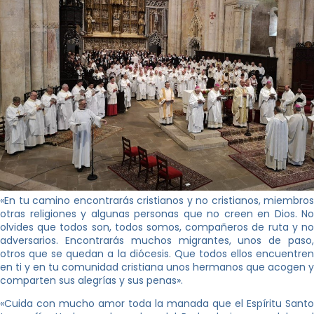
«En tu camino encontrarás cristianos y no cristianos, miembros
otras religiones y algunas personas que no creen en Dios. No
olvides que todos son, todos somos, compañeros de ruta y no
adversarios. Encontrarás muchos migrantes, unos de paso,
otros que se quedan a la diócesis. Que todos ellos encuentren
en ti y en tu comunidad cristiana unos hermanos que acogen y
comparten sus alegrías y sus penas».
«Cuida con mucho amor toda la manada que el Espíritu Santo