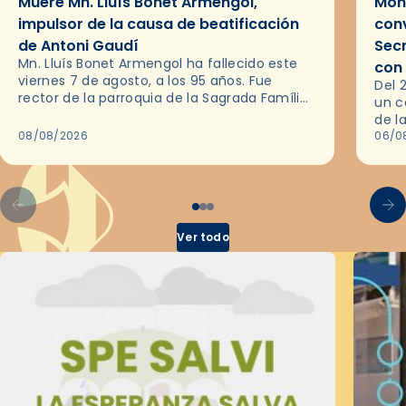
Muere Mn. Lluís Bonet Armengol,
Mons
impulsor de la causa de beatificación
conv
de Antoni Gaudí
Sec
Mn. Lluís Bonet Armengol ha fallecido este
con
viernes 7 de agosto, a los 95 años. Fue
Del 
rector de la parroquia de la Sagrada Família
un c
de Barcelona durante 25 años, entre 1993 y…
de l
08/08/2026
en l
06/0
por 
Ver todo