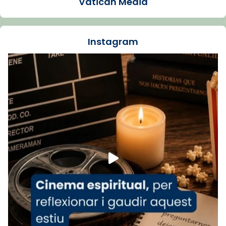
Vatican Media
La Carmina va patir depressió. Fa gairebé
dos mesos, a l'Estadi Lluís Companys, la
jove va fer arribar el seu testimoni al papa
Instagram
Lleó XIV.
Recupera l'entrevista comp
Vatican
tican News 👇
News
www.vaticannews.va/es/iglesia/news/2026-
07/carmina-historia-depresion-papa-viaje-
espana-testimoni...
Foto
View on Facebook
·
Share
Arquebisbat de Barcelona
2 weeks ago
«Avui les santes Juliana i Semproniana ens
ajuden a alçar la mirada»