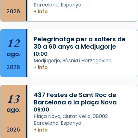
eterna”) són deixebles seves. I l’any 1667, el
Barcelona, Espanya
2026
frare Joan Gaspar Roig, afirma en una obra
+ info
que les santes són filles de l’antiga Iluro.
Mataró en reivindicarà les relíq
...
Ver más
12
Pelegrinatge per a solters de
Foto
30 a 60 anys a Medjugorje
ago.
10:00
View on Facebook
·
Share
Medjugorje, Bòsnia i Herzegovina
2026
+ info
13
437 Festes de Sant Roc de
Barcelona a la plaça Nova
ago.
09:00
Plaça Nova, Ciutat Vella, 08002
Barcelona, Espanya
2026
+ info