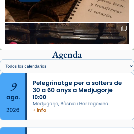
Mons. Sergi Gordo, bisbe de Tortosa, ha
presidit aquest 27 de juliol la missa de Les
Santes de Mataró.
🔗
tinyurl.com/cvu5jmbk
📸 J. Merino
Agenda
Foto
View on Facebook
·
Share
Arquebisbat de Barcelona
is at Catedral
9
Pelegrinatge per a solters de
de Barcelona.
30 a 60 anys a Medjugorje
2 weeks ago
ago.
10:00
Aquest dilluns, 27 de juliol, ha tingut lloc la
Medjugorje, Bòsnia i Herzegovina
missa d’acció de gràcies en agraïment al
2026
+ info
comitè organitzador de la visita apostòlica
del Sant Pare Lleó XIV a Barcelona, i als
col·laboradors, a la Catedral de Barcelona.