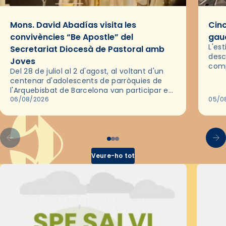
Mons. David Abadías visita les
Cinc
convivències “Be Apostle” del
gaud
L'es
Secretariat Diocesà de Pastoral amb
desc
Joves
comp
Del 28 de juliol al 2 d'agost, al voltant d'un
deix
centenar d'adolescents de parròquies de
trav
l'Arquebisbat de Barcelona van participar en
les convivències Be Apostle, organitzades
06/08/2026
05/0
pel Secretariat Diocesà de Pastoral amb…
Veure-ho tot