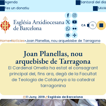
Agenda
Santoral del dia
SAVA
Fes un donatiu
Facebook
Instagram
X / Twitter
YouTube
CA
Me
Cerca
WhatsApp
Flickr
Radio Estel
Catalunya Cristi
Home
Notícies
Joan Planellas, nou arquebisbe de Tarragona
Joan Planellas, nou
arquebisbe de Tarragona
El Cardenal Omella ha estat el consagrant
principal del, fins ara, degà de la Facultat
de Teologia de Catalunya a la catedral
tarragonina
11 Juny, 2019
Església de Barcelona