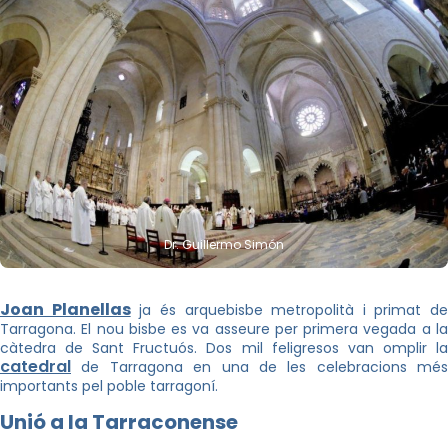
Dr. Guillermo Simón
Joan Planellas
ja és arquebisbe metropolità i primat de
Tarragona. El nou bisbe es va asseure per primera vegada a la
càtedra de Sant Fructuós. Dos mil feligresos van omplir la
catedral
de Tarragona en una de les celebracions més
importants pel poble tarragoní.
Unió a la Tarraconense