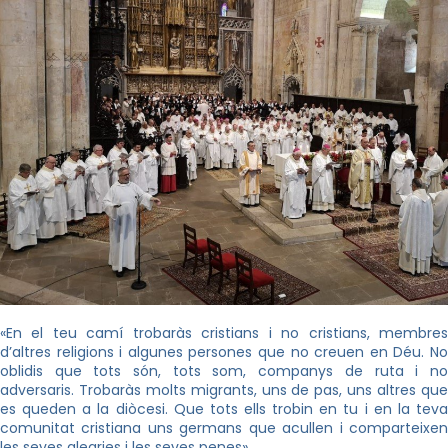
«En el teu camí trobaràs cristians i no cristians, membres
d’altres religions i algunes persones que no creuen en Déu. No
oblidis que tots són, tots som, companys de ruta i no
adversaris. Trobaràs molts migrants, uns de pas, uns altres que
es queden a la diòcesi. Que tots ells trobin en tu i en la teva
comunitat cristiana uns germans que acullen i comparteixen
les seves alegries i les seves penes».