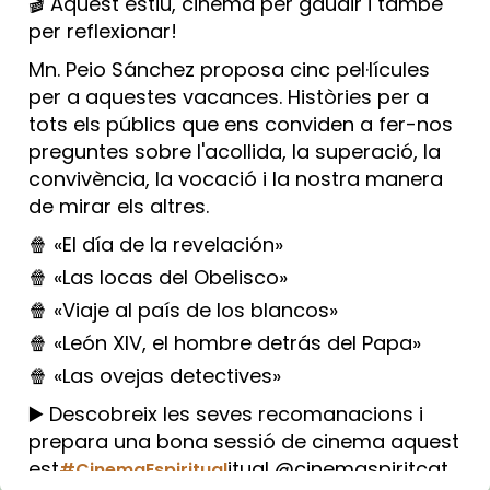
🎬 Aquest estiu, cinema per gaudir i també
per reflexionar!
Mn. Peio Sánchez proposa cinc pel·lícules
per a aquestes vacances. Històries per a
tots els públics que ens conviden a fer-nos
preguntes sobre l'acollida, la superació, la
convivència, la vocació i la nostra manera
de mirar els altres.
🍿 «El día de la revelación»
🍿 «Las locas del Obelisco»
🍿 «Viaje al país de los blancos»
🍿 «León XIV, el hombre detrás del Papa»
🍿 «Las ovejas detectives»
▶️ Descobreix les seves recomanacions i
prepara una bona sessió de cinema aquest
est
itual @cinemaspiritcat
#CinemaEspiritual