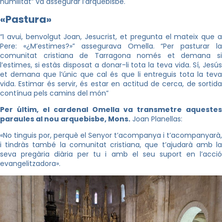
humilitat” va assegurar l’arquebisbe.
«Pastura»
“I avui, benvolgut Joan, Jesucrist, et pregunta el mateix que a
Pere: «¿M’estimes?»” assegurava Omella. “Per pasturar la
comunitat cristiana de Tarragona només et demana si
l’estimes, si estàs disposat a donar-li tota la teva vida. Sí, Jesús
et demana que l’únic que cal és que li entreguis tota la teva
vida. Estimar és servir, és estar en actitud de cerca, de sortida
contínua pels camins del món”
Per últim, el cardenal Omella va transmetre aquestes
paraules al nou arquebisbe, Mons.
Joan Planellas:
«No tinguis por, perquè el Senyor t’acompanya i t’acompanyarà,
i tindràs també la comunitat cristiana, que t’ajudarà amb la
seva pregària diària per tu i amb el seu suport en l’acció
evangelitzadora».