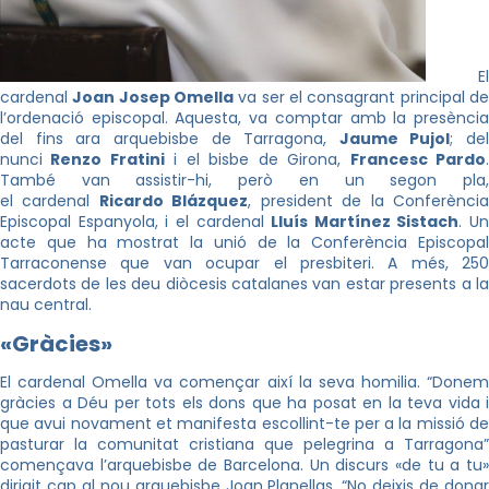
El
cardenal
Joan Josep Omella
va ser el consagrant principal d
l’ordenació episcopal. Aquesta, va comptar amb la presència
del fins ara arquebisbe de Tarragona,
Jaume Pujol
; del
nunci
Renzo Fratini
i el bisbe de Girona,
Francesc Pardo
També van assistir-hi, però en un segon pla,
el cardenal
Ricardo Blázquez
, president de la Conferènci
Episcopal Espanyola, i el cardenal
Lluís Martínez Sistach
. Un
acte que ha mostrat la unió de la Conferència Episcopal
Tarraconense que van ocupar el presbiteri. A més, 250
sacerdots de les deu diòcesis catalanes van estar presents a la
nau central.
«Gràcies»
El cardenal Omella va començar així la seva homilia. “Donem
gràcies a Déu per tots els dons que ha posat en la teva vida i
que avui novament et manifesta escollint-te per a la missió de
pasturar la comunitat cristiana que pelegrina a Tarragona”
començava l’arquebisbe de Barcelona. Un discurs «de tu a tu»
dirigit cap al nou arquebisbe Joan Planellas. “No deixis de donar