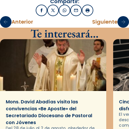
Compartir:
Facebook
X / Twitter
WhatsApp
Email
Imprimir
Anterior
Siguiente
Te interesará…
Mons. David Abadías visita las
Cinc
convivencias «Be Apostle» del
disf
El v
Secretariado Diocesano de Pastoral
desc
con Jóvenes
comp
Del 28 de julio al 2 de agosto, alrededor de