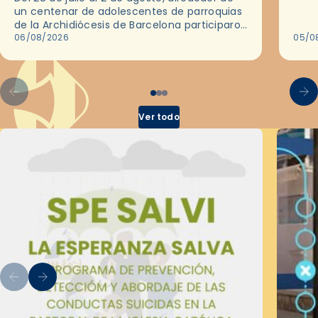
ocas
un centenar de adolescentes de parroquias
histo
de la Archidiócesis de Barcelona participaron
sobr
en las convivencias Be Apostle, organizadas
06/08/2026
05/0
por el Secretariado Diocesano…
Ver todo