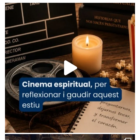
Recupera l'entrevista comp
Vatican
tican News 👇
News
www.vaticannews.va/es/iglesia/news/2026-
07/carmina-historia-depresion-papa-viaje-
espana-testimoni...
Foto
View on Facebook
·
Share
Arquebisbat de Barcelona
1 week ago
«Avui les santes Juliana i Semproniana ens
ajuden a alçar la mirada»
Mons. Sergi Gordo, bisbe de Tortosa, ha
presidit aquest 27 de juliol la missa de Les
Santes de Mataró.