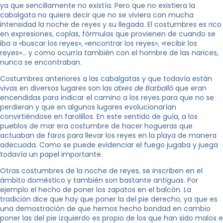
ya que sencillamente no existía. Pero que no existiera la
cabalgata no quiere decir que no se viviera con mucha
intensidad la noche de reyes y su llegada. El costumbres es rico
en expresiones, coplas, fórmulas que provienen de cuando se
iba a «buscar los reyes», «encontrar los reyes», «recibir los
reyes»… y como ocurría también con el hombre de las narices,
nunca se encontraban.
Costumbres anteriores a las cabalgatas y que todavía están
vivas en diversos lugares son las
atxes de Barballó
que eran
encendidas para indicar el camino a los reyes para que no se
perdieran y que en algunos lugares evolucionarían
convirtiéndose en farolillos. En este sentido de guía, a los
pueblos de mar era costumbre de hacer hogueras que
actuaban de faros para llevar los reyes en la playa de manera
adecuada. Como se puede evidenciar el fuego jugaba y juega
todavía un papel importante.
Otras costumbres de la noche de reyes, se inscriben en el
ámbito doméstico y también son bastante antiguas. Por
ejemplo el hecho de poner los zapatos en el balcón. La
tradición dice que hay que poner la del pie derecho, ya que es
una demostración de que hemos hecho bondad en cambio
poner las del pie izquierdo es propio de los que han sido malos e