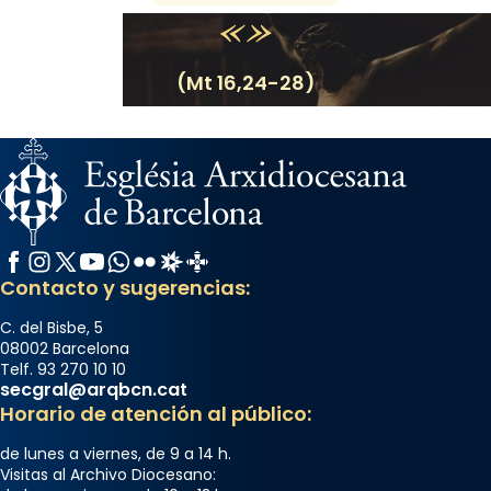
(Mt 16,24-28)
Facebook
Instagram
X / Twitter
YouTube
WhatsApp
Flickr
Radio Estel
Catalunya Cristiana
Contacto y sugerencias:
C. del Bisbe, 5
08002 Barcelona
Telf. 93 270 10 10
secgral@arqbcn.cat
Horario de atención al público:
de lunes a viernes, de 9 a 14 h.
Visitas al Archivo Diocesano: