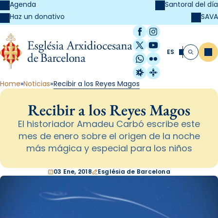
Agenda
Santoral del día
SAVA
Haz un donativo
Facebook
Instagram
X / Twitter
YouTube
ES
Me
Buscar
WhatsApp
Flickr
Radio Estel
Catalunya Cristi
Home
Noticias
Recibir a los Reyes Magos
Recibir a los Reyes Magos
El historiador Amadeu Carbó escribe este
mes de enero sobre el origen de la noche
más mágica y especial para los niños
03 Ene, 2018
Església de Barcelona