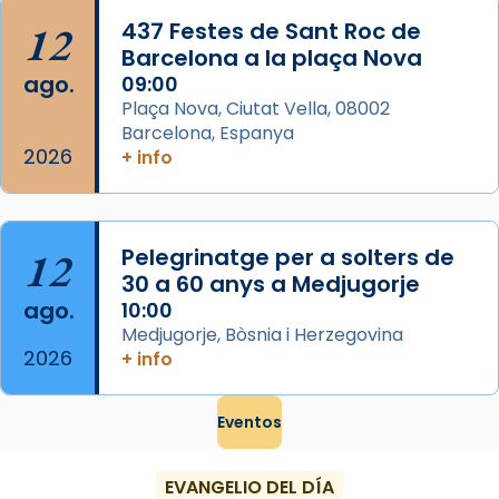
...
Ver más
12
437 Festes de Sant Roc de
Foto
Barcelona a la plaça Nova
ago.
09:00
View on Facebook
·
Share
Plaça Nova, Ciutat Vella, 08002
Barcelona, Espanya
2026
+ info
12
Pelegrinatge per a solters de
30 a 60 anys a Medjugorje
ago.
10:00
Medjugorje, Bòsnia i Herzegovina
2026
+ info
Eventos
EVANGELIO DEL DÍA