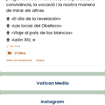
convivència, la vocació i la nostra manera
de mirar els altres.
🍿 «El día de la revelación»
🍿 «Las locas del Obelisco»
🍿 «Viaje al país de los blancos»
🍿 «León XIV, e
...
Ver más
Vídeo
View on Facebook
·
Share
Arquebisbat de Barcelona
1 week ago
Vatican Media
La Carmina va patir depressió. Fa gairebé
dos mesos, a l'Estadi Lluís Companys, la
jove va fer arribar el seu testimoni al papa
Instagram
Lleó XIV.