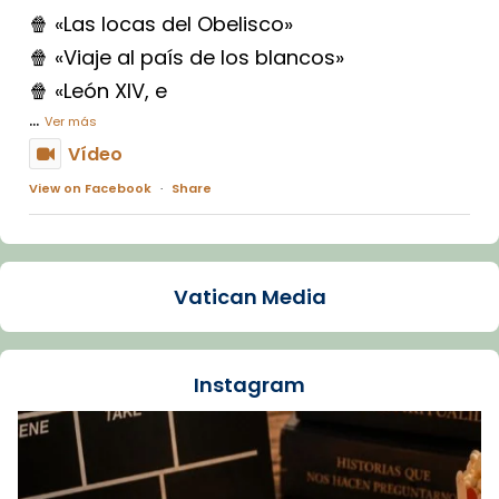
🍿 «Las locas del Obelisco»
🍿 «Viaje al país de los blancos»
🍿 «León XIV, e
...
Ver más
Vídeo
View on Facebook
·
Share
Arquebisbat de Barcelona
1 week ago
Vatican Media
La Carmina va patir depressió. Fa gairebé
dos mesos, a l'Estadi Lluís Companys, la
jove va fer arribar el seu testimoni al papa
Instagram
Lleó XIV.
Recupera l'entrevista comp
Vatican
tican News 👇
News