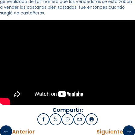
generalizado de tal manera que las vendedoras se esforzaban
a vender las castañas bien tostadas; fue entonces cuando
surgió «la castañera».
Compartir:
Facebook
X / Twitter
WhatsApp
Email
Imprimir
Anterior
Siguiente