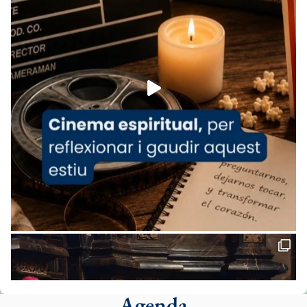
www.vaticannews.va/es/iglesia/news/2026-
07/carmina-historia-depresion-papa-viaje-
espana-testimoni...
Foto
View on Facebook
·
Share
Arquebisbat de Barcelona
1 week ago
«Avui les santes Juliana i Semproniana ens
ajuden a alçar la mirada»
Mons. Sergi Gordo, bisbe de Tortosa, ha
presidit aquest 27 de juliol la missa de Les
Santes de Mataró.
🔗
tinyurl.com/cvu5jmbk
📸 J. Merino
Agenda
Foto