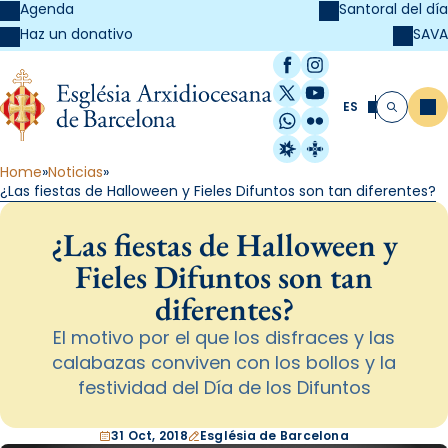
Agenda
Santoral del día
SAVA
Haz un donativo
Facebook
Instagram
X / Twitter
YouTube
ES
Me
Buscar
WhatsApp
Flickr
Radio Estel
Catalunya Cristi
Home
Noticias
¿Las fiestas de Halloween y Fieles Difuntos son tan diferentes?
¿Las fiestas de Halloween y
Fieles Difuntos son tan
diferentes?
El motivo por el que los disfraces y las
calabazas conviven con los bollos y la
festividad del Día de los Difuntos
31 Oct, 2018
Església de Barcelona