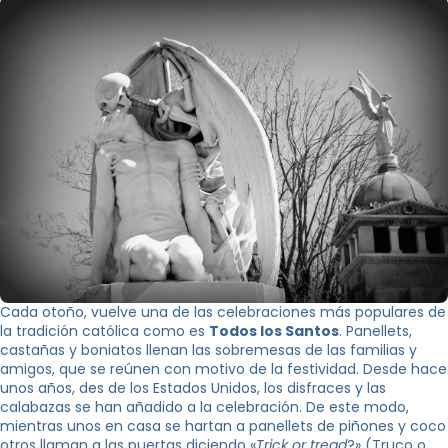
Cada otoño, vuelve una de las celebraciones más populares de
la tradición católica como es
Todos los Santos
. Panellets,
castañas y boniatos llenan las sobremesas de las familias y
amigos, que se reúnen con motivo de la festividad. Desde hace
unos años, des de los Estados Unidos, los disfraces y las
calabazas se han añadido a la celebración. De este modo,
mientras unos en casa se hartan a panellets de piñones y coco
otros llaman a las puertas diciendo «
Trick or tread
?» (Truco o