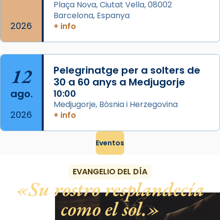
Plaça Nova, Ciutat Vella, 08002
Barcelona, Espanya
2026
+ info
12
Pelegrinatge per a solters de
30 a 60 anys a Medjugorje
ago.
10:00
Medjugorje, Bòsnia i Herzegovina
2026
+ info
Eventos
EVANGELIO DEL DÍA
Su rostro resplandecía
como el sol.