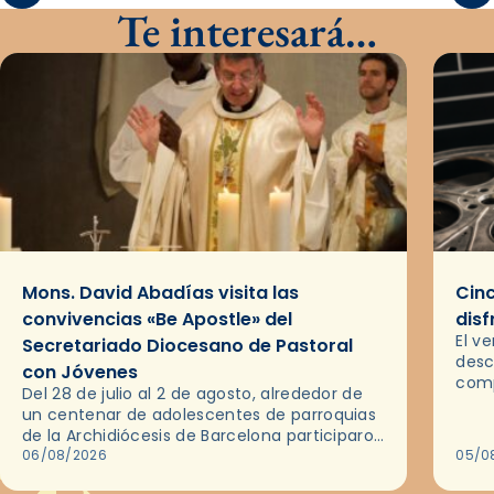
Te interesará…
Mons. David Abadías visita las
Cinc
convivencias «Be Apostle» del
disf
El v
Secretariado Diocesano de Pastoral
desc
con Jóvenes
comp
Del 28 de julio al 2 de agosto, alrededor de
ocas
un centenar de adolescentes de parroquias
histo
de la Archidiócesis de Barcelona participaron
sobr
en las convivencias Be Apostle, organizadas
06/08/2026
05/0
por el Secretariado Diocesano…