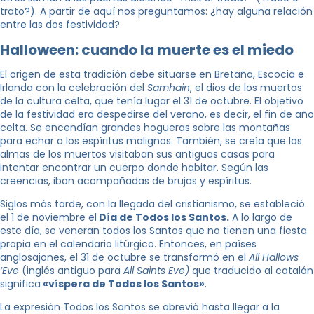
trato?). A partir de aquí nos preguntamos: ¿hay alguna relación
entre las dos festividad?
Halloween: cuando la muerte es el miedo
El origen de esta tradición debe situarse en Bretaña, Escocia e
Irlanda con la celebración del
Samhain
, el dios de los muertos
de la cultura celta, que tenía lugar el 31 de octubre. El objetivo
de la festividad era despedirse del verano, es decir, el fin de año
celta. Se encendían grandes hogueras sobre las montañas
para echar a los espíritus malignos. También, se creía que las
almas de los muertos visitaban sus antiguas casas para
intentar encontrar un cuerpo donde habitar. Según las
creencias, iban acompañadas de brujas y espíritus.
Siglos más tarde, con la llegada del cristianismo, se estableció
el 1 de noviembre el
Día de Todos los Santos.
A lo largo de
este día, se veneran todos los Santos que no tienen una fiesta
propia en el calendario litúrgico. Entonces, en países
anglosajones, el 31 de octubre se transformó en el
All Hallows
‘Eve
(inglés antiguo para
All Saints Eve)
que traducido al catalán
significa
«víspera de Todos los Santos»
.
La expresión Todos los Santos se abrevió hasta llegar a la