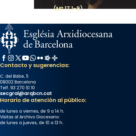
(Mt 17,1-9)
Facebook
Instagram
X / Twitter
YouTube
WhatsApp
Flickr
Radio Estel
Catalunya Cristiana
Contacto y sugerencias:
C. del Bisbe, 5
08002 Barcelona
Telf. 93 270 10 10
secgral@arqbcn.cat
Horario de atención al público:
de lunes a viernes, de 9 a 14 h.
Visitas al Archivo Diocesano:
de lunes a jueves, de 10 a 13 h.