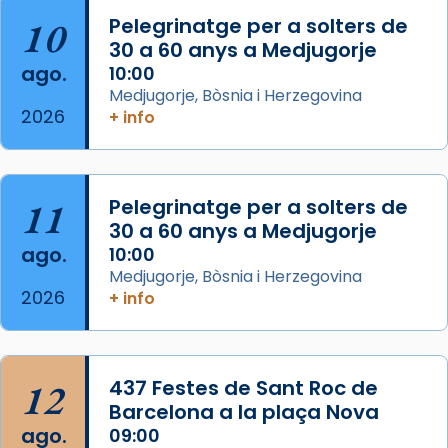
View on Facebook
·
Share
10
Pelegrinatge per a solters de
30 a 60 anys a Medjugorje
Arquebisbat de Barcelona
ago.
10:00
2 weeks ago
Medjugorje, Bòsnia i Herzegovina
2026
Memòria de les santes Juliana i
+ info
Semproniana, verges i màrtirs.
Acompanyant la història de sant Cugat, a
partir de l’Edat Mitjana sorgeix la tradició
11
Pelegrinatge per a solters de
que les santes Juliana (“relatiu a Júlia”) i
30 a 60 anys a Medjugorje
Semproniana (“relatiu a Semprònia =
ago.
10:00
eterna”) són deixebles seves. I l’any 1667, el
Medjugorje, Bòsnia i Herzegovina
2026
+ info
frare Joan Gaspar Roig, afirma en una obra
que les santes són filles de l’antiga Iluro.
Mataró en reivindicarà les relíq
...
Ver más
12
437 Festes de Sant Roc de
Foto
Barcelona a la plaça Nova
ago.
09:00
View on Facebook
·
Share