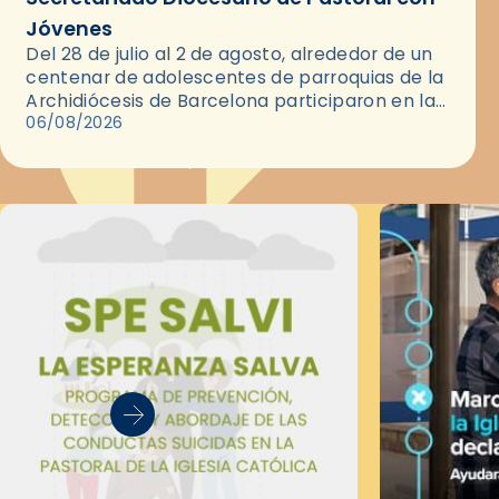
Jóvenes
Del 28 de julio al 2 de agosto, alrededor de un
centenar de adolescentes de parroquias de la
Archidiócesis de Barcelona participaron en las
convivencias Be Apostle, organizadas por el
06/08/2026
Secretariado Diocesano…