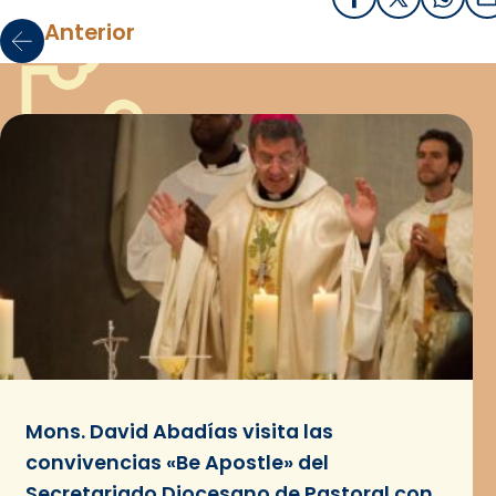
Facebook
X / Twitter
What
E
Anterior
Mons. David Abadías visita las
convivencias «Be Apostle» del
Secretariado Diocesano de Pastoral con