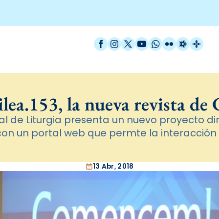
Facebook
Instagram
X / Twitter
YouTube
WhatsApp
Flickr
Radio Est
Catal
ilea.153, la nueva revista de
al de Liturgia presenta un nuevo proyecto diri
on un portal web que permte la interacción 
13 Abr, 2018