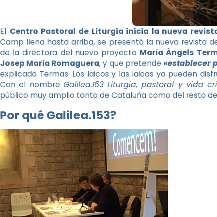
El
Centro Pastoral de Liturgia inicia la nueva revista
Camp llena hasta arriba, se presentó la nueva revista d
de la directora del nuevo proyecto
Maria Àngels Ter
Josep Maria Romaguera
; y que pretende
«establecer p
explicado Termas. Los laicos y las laicas ya pueden disfrut
Con el nombre
Galilea.153 Liturgia, pastoral y vida cr
público muy amplio tanto de Cataluña como del resto de
Por qué Galilea.153?