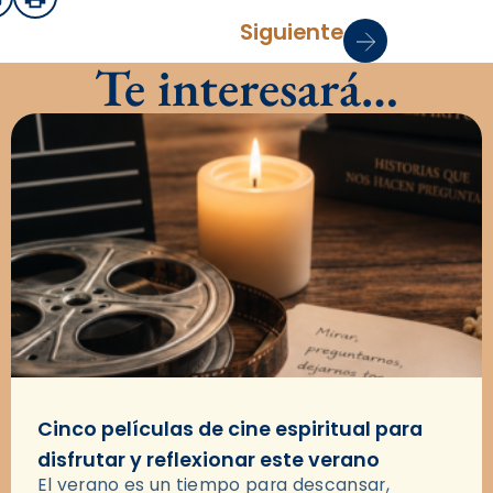
sApp
mail
Imprimir
Siguiente
Te interesará…
Cinco películas de cine espiritual para
disfrutar y reflexionar este verano
El verano es un tiempo para descansar,