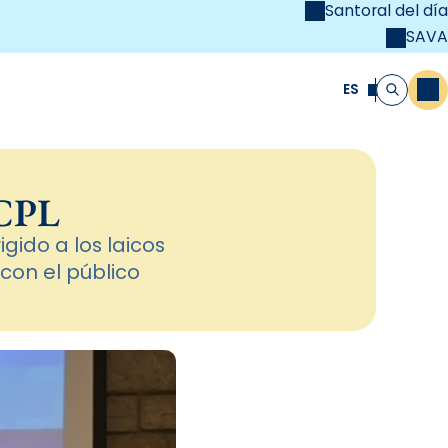
Santoral del día
SAVA
el
unya Cristiana
ES
M
Buscar
 CPL
gido a los laicos
con el público