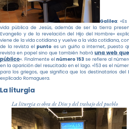
Galilea
: «Es
vida pública de Jesús, además de ser la tierra prese
Evangelio y de la revelación del Hijo del Hombre» expli
viene de la vida cotidiana y vuelve a la vida cotidiana, c
de la revista el
punto
es un guiño a internet, puesto 
una web que 
revista en papel sino que también habrá
público
«. Finalmente el
número 153
se refiere al númer
en la aparición del resucitado en el lago. «153 es el núme
para los griegos, que significa que los destinatarios de
explicado Romaguera.
La liturgia
La liturgia es obra de Dios y del trabajo del pueblo