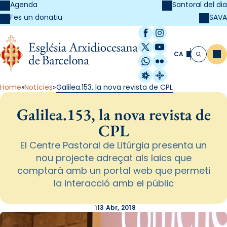
Agenda
Santoral del dia
SAVA
Fes un donatiu
Facebook
Instagram
X / Twitter
YouTube
CA
Me
Cerca
WhatsApp
Flickr
Radio Estel
Catalunya Cristi
Home
Notícies
Galilea.153, la nova revista de CPL
Galilea.153, la nova revista de
CPL
El Centre Pastoral de Litúrgia presenta un
nou projecte adreçat als laics que
comptarà amb un portal web que permeti
la interacció amb el públic
13 Abr, 2018