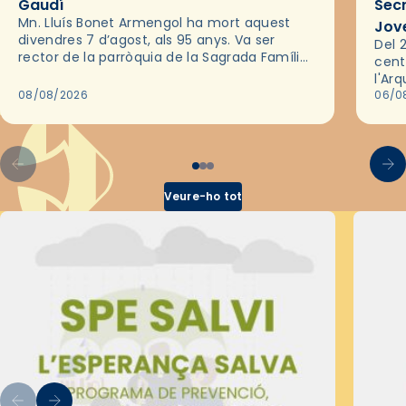
Gaudí
Sec
Mn. Lluís Bonet Armengol ha mort aquest
Jov
divendres 7 d’agost, als 95 anys. Va ser
Del 2
rector de la parròquia de la Sagrada Família
cent
de Barcelona durant 25 anys, entre 1993 i
l'Ar
2018,…
08/08/2026
les 
06/0
pel 
Veure-ho tot