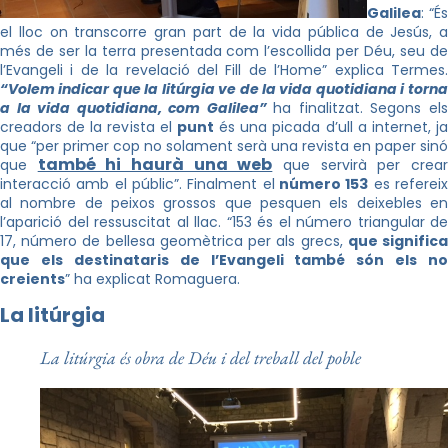
Galilea
: “És
el lloc on transcorre gran part de la vida pública de Jesús, a
més de ser la terra presentada com l’escollida per Déu, seu de
l’Evangeli i de la revelació del Fill de l’Home” explica Termes.
“Volem indicar que la litúrgia ve de la vida quotidiana i torna
a la vida quotidiana, com Galilea”
ha finalitzat. Segons el
creadors de la revista el
punt
és una picada d’ull a internet, j
que “per primer cop no solament serà una revista en paper sinó
també hi haurà una web
que
que servirà per crea
interacció amb el públic”. Finalment el
número 153
es referei
al nombre de peixos grossos que pesquen els deixebles en
l’aparició del ressuscitat al llac. “153 és el número triangular de
17, número de bellesa geomètrica per als grecs,
que signific
que els destinataris de l’Evangeli també són els no
creients
” ha explicat Romaguera.
La litúrgia
La litúrgia és obra de Déu i del treball del poble