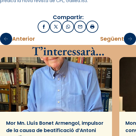
predica la nova revista de CPL, Galilea.153.
Compartir:
Facebook
X / Twitter
WhatsApp
Email
Imprimir
Anterior
Següent
T’interessarà…
Mor Mn. Lluís Bonet Armengol, impulsor
Mons
de la causa de beatificació d’Antoni
conv