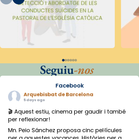
Seguiu
-nos
Facebook
Arquebisbat de Barcelona
5 days ago
🎬 Aquest estiu, cinema per gaudir i també
per reflexionar!
Mn. Peio Sánchez proposa cinc pel·lícules
per a aquestes vacances. Històries per a