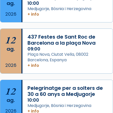
ag.
comitè organitzador de la visita apostòlica
10:00
Medjugorje, Bòsnia i Herzegovina
del Sant Pare Lleó XIV a Barcelona, i als
2026
+ info
col·laboradors, a la Catedral de Barcelona.
L’arquebisbe de Barcelona, el cardenal Joan
Josep Omella, ha presidit la missa i l’ha
12
437 Festes de Sant Roc de
concelebrat el bisbe auxiliar de Barcelona,
Barcelona a la plaça Nova
Mons. David Abadías.
ag.
09:00
📸 Dr. G. Simón
Plaça Nova, Ciutat Vella, 08002
Barcelona, Espanya
Photo
2026
+ info
View on Facebook
·
Share
Arquebisbat de Barcelona
12
Pelegrinatge per a solters de
2 weeks ago
30 a 60 anys a Medjugorje
Memòria de les santes Juliana i
ag.
10:00
Semproniana, verges i màrtirs.
Medjugorje, Bòsnia i Herzegovina
2026
Acompanyant la història de sant Cugat, a
+ info