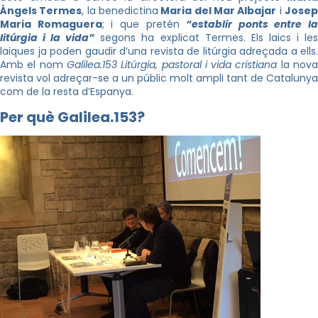
Àngels Termes
, la benedictina
Maria del Mar Albajar
i
Jose
Maria Romaguera
; i que pretén
“establir ponts entre la
litúrgia i la vida”
segons ha explicat Termes. Els laics i le
laiques ja poden gaudir d’una revista de litúrgia adreçada a ells.
Amb el nom
Galilea.153 Litúrgia, pastoral i vida cristiana
la nov
revista vol adreçar-se a un públic molt ampli tant de Catalunya
com de la resta d’Espanya.
Per què Galilea.153?