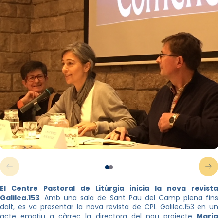
El Centre Pastoral de Litúrgia inicia la nova revista
Galilea.153
. Amb una sala de Sant Pau del Camp plena fins
dalt, es va presentar la nova revista de CPL Galilea.153 en un
acte emotiu a càrrec la directora del nou projecte
Maria