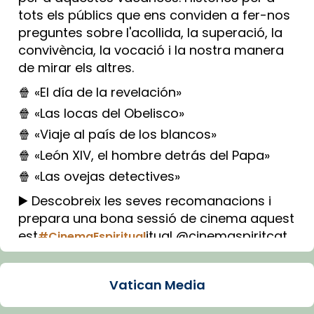
tots els públics que ens conviden a fer-nos
preguntes sobre l'acollida, la superació, la
convivència, la vocació i la nostra manera
de mirar els altres.
🍿 «El día de la revelación»
🍿 «Las locas del Obelisco»
🍿 «Viaje al país de los blancos»
🍿 «León XIV, el hombre detrás del Papa»
🍿 «Las ovejas detectives»
▶️ Descobreix les seves recomanacions i
prepara una bona sessió de cinema aquest
est
itual @cinemaspiritcat
#CinemaEspiritual
Imatge: Generada amb IA (OpenAI)
Video
Vatican Media
View on Facebook
·
Share