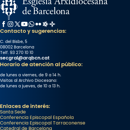
Facebook
Instagram
X / Twitter
YouTube
WhatsApp
Flickr
Radio Estel
Catalunya Cristiana
Contacto y sugerencias:
C. del Bisbe, 5
08002 Barcelona
Telf. 93 270 10 10
secgral@arqbcn.cat
Horario de atención al público:
de lunes a viernes, de 9 a 14 h.
Visitas al Archivo Diocesano:
de lunes a jueves, de 10 a 13 h.
Enlaces de interés:
Santa Sede
Conferencia Episcopal Española
Conferencia Episcopal Tarraconense
Catedral de Barcelona