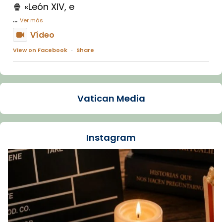
🍿 «León XIV, e
...
Ver más
Vídeo
View on Facebook
·
Share
Arquebisbat de Barcelona
1 week ago
Vatican Media
La Carmina va patir depressió. Fa gairebé
dos mesos, a l'Estadi Lluís Companys, la
jove va fer arribar el seu testimoni al papa
Instagram
Lleó XIV.
Recupera l'entrevista comp
Vatican
tican News 👇
News
www.vaticannews.va/es/iglesia/news/2026-
07/carmina-historia-depresion-papa-viaje-
espana-testimoni...