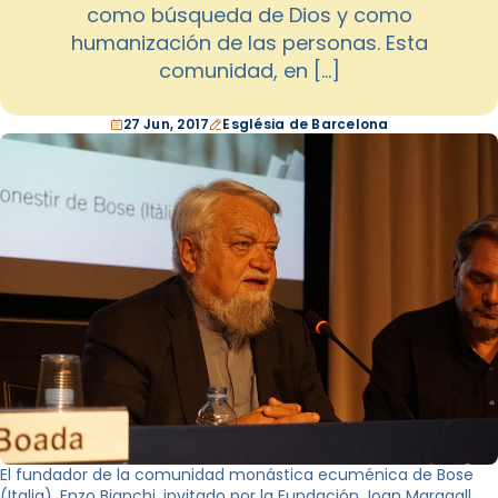
como búsqueda de Dios y como
humanización de las personas. Esta
comunidad, en […]
27 Jun, 2017
Església de Barcelona
El fundador de la comunidad monástica ecuménica de Bose
(Italia), Enzo Bianchi, invitado por la Fundación Joan Maragall,