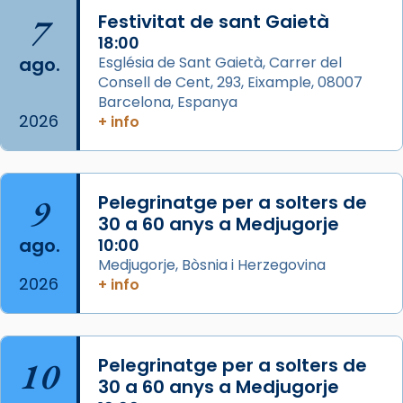
Arquebisbat de Barcelona
is at Catedral
7
Festivitat de sant Gaietà
de Barcelona.
2 weeks ago
18:00
ago.
Església de Sant Gaietà, Carrer del
Aquest dilluns, 27 de juliol, ha tingut lloc la
Consell de Cent, 293, Eixample, 08007
missa d’acció de gràcies en agraïment al
Barcelona, Espanya
comitè organitzador de la visita apostòlica
2026
+ info
del Sant Pare Lleó XIV a Barcelona, i als
col·laboradors, a la Catedral de Barcelona.
L’arquebisbe de Barcelona, el cardenal Joan
9
Pelegrinatge per a solters de
Josep Omella, ha presidit la missa i l’ha
30 a 60 anys a Medjugorje
concelebrat el bisbe auxiliar de Barcelona,
ago.
10:00
Mons. David Abadías.
Medjugorje, Bòsnia i Herzegovina
2026
+ info
📸 Dr. G. Simón
Foto
View on Facebook
·
Share
10
Pelegrinatge per a solters de
30 a 60 anys a Medjugorje
Arquebisbat de Barcelona