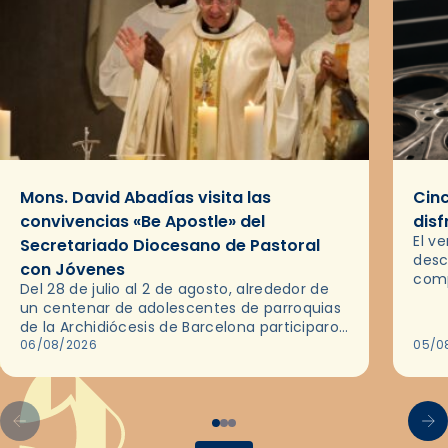
Mons. David Abadías visita las
Cinc
convivencias «Be Apostle» del
disf
El v
Secretariado Diocesano de Pastoral
desc
con Jóvenes
comp
Del 28 de julio al 2 de agosto, alrededor de
ocas
un centenar de adolescentes de parroquias
histo
de la Archidiócesis de Barcelona participaron
sobr
en las convivencias Be Apostle, organizadas
06/08/2026
05/0
por el Secretariado Diocesano…