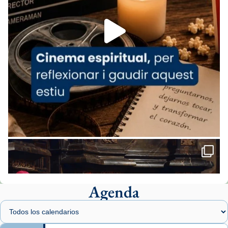
Foto
View on Facebook
·
Share
Arquebisbat de Barcelona
1 week ago
«Avui les santes Juliana i Semproniana ens
ajuden a alçar la mirada»
Mons. Sergi Gordo, bisbe de Tortosa, ha
presidit aquest 27 de juliol la missa de Les
Santes de Mataró.
🔗
tinyurl.com/cvu5jmbk
📸 J. Merino
Agenda
Foto
View on Facebook
·
Share