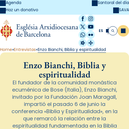
Agenda
Santoral del día
SAVA
Haz un donativo
Facebook
Instagram
X / Twitter
YouTube
ES
Me
Buscar
WhatsApp
Flickr
Radio Estel
Catalunya Cristi
Home
Entrevistas
Enzo Bianchi, Biblia y espiritualidad
Enzo Bianchi, Biblia y
espiritualidad
El fundador de la comunidad monástica
ecuménica de Bose (Italia), Enzo Bianchi,
invitado por la Fundación Joan Maragall,
impartió el pasado 6 de junio la
conferencia «Biblia y Espiritualidad», en la
que remarcó la relación entre la
espiritualidad fundamentada en la Biblia