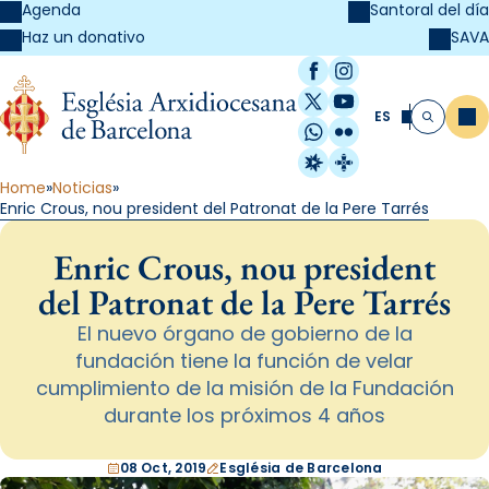
Agenda
Santoral del día
SAVA
Haz un donativo
Facebook
Instagram
X / Twitter
YouTube
ES
Me
Buscar
WhatsApp
Flickr
Radio Estel
Catalunya Cristi
Home
Noticias
Enric Crous, nou president del Patronat de la Pere Tarrés
Enric Crous, nou president
del Patronat de la Pere Tarrés
El nuevo órgano de gobierno de la
fundación tiene la función de velar
cumplimiento de la misión de la Fundación
durante los próximos 4 años
08 Oct, 2019
Església de Barcelona