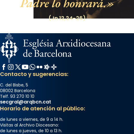
Padre lo honrará.
(Jn 12,24-26)
Facebook
Instagram
X / Twitter
YouTube
WhatsApp
Flickr
Radio Estel
Catalunya Cristiana
Contacto y sugerencias:
C. del Bisbe, 5
08002 Barcelona
Telf. 93 270 10 10
secgral@arqbcn.cat
Horario de atención al público:
de lunes a viernes, de 9 a 14 h.
Visitas al Archivo Diocesano:
de lunes a jueves, de 10 a 13 h.