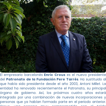
El empresario barcelonés
Enric Crous
es el nuevo presidente
del
Patronato de la Fundación Pere Tarrés
. Ha sustituido a
que había sido presidente desde el año 2003, Antoni Millet. La
entidad ha renovado recientemente el Patronato, su principal
órgano de gobierno. Así, los próximos cuatro años estará
integrado por una combinación de nuevas incorporaciones y
personas que ya habían formado parte en el periodo anterior.