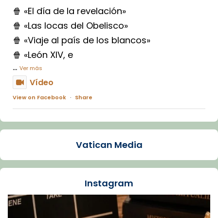
🍿 «El día de la revelación»
🍿 «Las locas del Obelisco»
🍿 «Viaje al país de los blancos»
🍿 «León XIV, e
...
Ver más
Vídeo
View on Facebook
·
Share
Arquebisbat de Barcelona
2 weeks ago
Vatican Media
La Carmina va patir depressió. Fa gairebé
dos mesos, a l'Estadi Lluís Companys, la
jove va fer arribar el seu testimoni al papa
Instagram
Lleó XIV.
Recupera l'entrevista comp
Vatican
tican News 👇
News