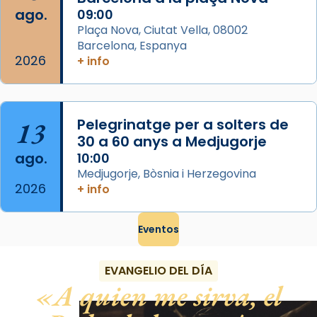
ago.
09:00
View on Facebook
·
Share
Plaça Nova, Ciutat Vella, 08002
Barcelona, Espanya
2026
+ info
13
Pelegrinatge per a solters de
30 a 60 anys a Medjugorje
ago.
10:00
Medjugorje, Bòsnia i Herzegovina
2026
+ info
Eventos
EVANGELIO DEL DÍA
A quien me sirva, el