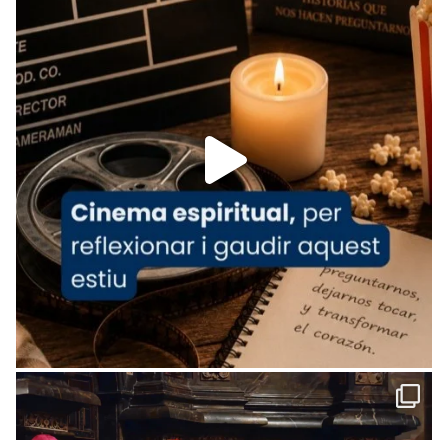
www.vaticannews.va/es/iglesia/news/2026-
07/carmina-historia-depresion-papa-viaje-
espana-testimoni...
Foto
View on Facebook
·
Share
Arquebisbat de Barcelona
2 weeks ago
«Avui les santes Juliana i Semproniana ens
ajuden a alçar la mirada»
Mons. Sergi Gordo, bisbe de Tortosa, ha
presidit aquest 27 de juliol la missa de Les
Santes de Mataró.
🔗
tinyurl.com/cvu5jmbk
📸 J. Merino