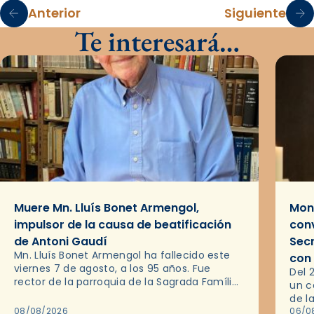
Anterior
Siguiente
Te interesará…
Muere Mn. Lluís Bonet Armengol,
Mons
impulsor de la causa de beatificación
conv
de Antoni Gaudí
Sec
Mn. Lluís Bonet Armengol ha fallecido este
con
viernes 7 de agosto, a los 95 años. Fue
Del 
rector de la parroquia de la Sagrada Família
un c
de Barcelona durante 25 años, entre 1993 y…
de l
08/08/2026
en l
06/0