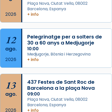
Semproniana (“relatiu a Semprònia =
Plaça Nova, Ciutat Vella, 08002
eterna”) són deixebles seves. I l’any 1667, el
Barcelona, Espanya
2026
frare Joan Gaspar Roig, afirma en una obra
+ info
que les santes són filles de l’antiga Iluro.
Mataró en reivindicarà les relíq
...
Ver más
12
Pelegrinatge per a solters de
Foto
30 a 60 anys a Medjugorje
ago.
10:00
View on Facebook
·
Share
Medjugorje, Bòsnia i Herzegovina
2026
+ info
13
437 Festes de Sant Roc de
Barcelona a la plaça Nova
ago.
09:00
Plaça Nova, Ciutat Vella, 08002
Barcelona, Espanya
2026
+ info