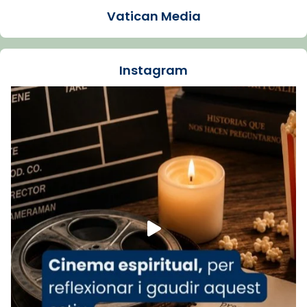
1 week ago
Vatican Media
La Carmina va patir depressió. Fa gairebé
dos mesos, a l'Estadi Lluís Companys, la
jove va fer arribar el seu testimoni al papa
Instagram
Lleó XIV.
Recupera l'entrevista comp
Vatican
tican News 👇
News
www.vaticannews.va/es/iglesia/news/2026-
07/carmina-historia-depresion-papa-viaje-
espana-testimoni...
Foto
View on Facebook
·
Share
Arquebisbat de Barcelona
2 weeks ago
«Avui les santes Juliana i Semproniana ens