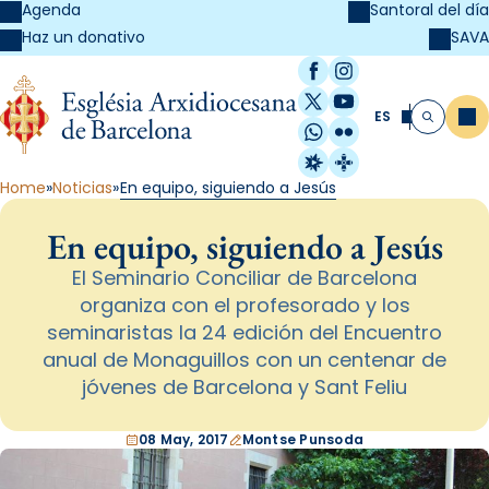
Agenda
Santoral del día
SAVA
Haz un donativo
Facebook
Instagram
X / Twitter
YouTube
ES
Me
Buscar
WhatsApp
Flickr
Radio Estel
Catalunya Cristi
Home
Noticias
En equipo, siguiendo a Jesús
En equipo, siguiendo a Jesús
El Seminario Conciliar de Barcelona
organiza con el profesorado y los
seminaristas la 24 edición del Encuentro
anual de Monaguillos con un centenar de
jóvenes de Barcelona y Sant Feliu
08 May, 2017
Montse Punsoda