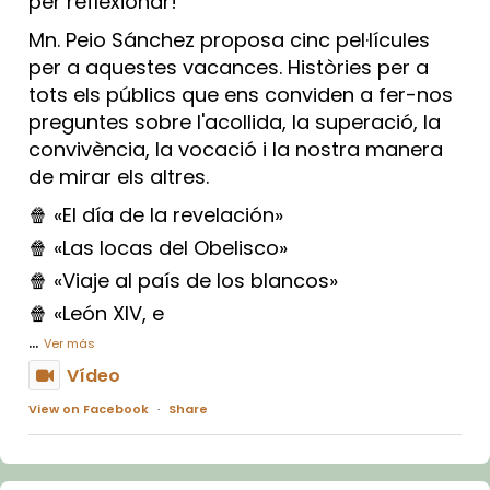
per reflexionar!
Mn. Peio Sánchez proposa cinc pel·lícules
per a aquestes vacances. Històries per a
tots els públics que ens conviden a fer-nos
preguntes sobre l'acollida, la superació, la
convivència, la vocació i la nostra manera
de mirar els altres.
🍿 «El día de la revelación»
🍿 «Las locas del Obelisco»
🍿 «Viaje al país de los blancos»
🍿 «León XIV, e
...
Ver más
Vídeo
View on Facebook
·
Share
Arquebisbat de Barcelona