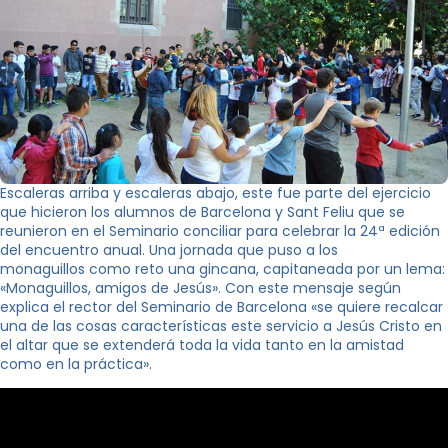
Escaleras arriba y escaleras abajo, este fue parte del ejercicio
que hicieron los alumnos de Barcelona y Sant Feliu que se
reunieron en el Seminario conciliar para celebrar la 24ª edición
del encuentro anual. Una jornada que puso a los
monaguillos como reto una gincana, capitaneada por un lema:
«Monaguillos, amigos de Jesús». Con este mensaje según
explica el rector del Seminario de Barcelona «se quiere recalcar
una de las cosas características este servicio a Jesús Cristo en
el altar que se extenderá toda la vida tanto en la amistad
como en la práctica».