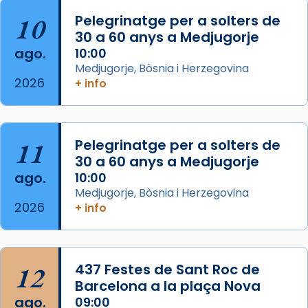
col·laboradors, a la Catedral de Barcelona.
10
Pelegrinatge per a solters de
L’arquebisbe de Barcelona, el cardenal Joan
30 a 60 anys a Medjugorje
Josep Omella, ha presidit la missa i l’ha
ago.
10:00
concelebrat el bisbe auxiliar de Barcelona,
Medjugorje, Bòsnia i Herzegovina
Mons. David Abadías.
2026
+ info
📸 Dr. G. Simón
Foto
11
Pelegrinatge per a solters de
View on Facebook
·
Share
30 a 60 anys a Medjugorje
ago.
10:00
Arquebisbat de Barcelona
Medjugorje, Bòsnia i Herzegovina
2 weeks ago
2026
+ info
Memòria de les santes Juliana i
Semproniana, verges i màrtirs.
Acompanyant la història de sant Cugat, a
12
437 Festes de Sant Roc de
partir de l’Edat Mitjana sorgeix la tradició
Barcelona a la plaça Nova
que les santes Juliana (“relatiu a Júlia”) i
ago.
09:00