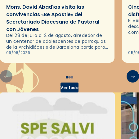
Mons. David Abadías visita las
Cinc
convivencias «Be Apostle» del
disf
El v
Secretariado Diocesano de Pastoral
desc
con Jóvenes
comp
Del 28 de julio al 2 de agosto, alrededor de
ocas
un centenar de adolescentes de parroquias
histo
de la Archidiócesis de Barcelona participaron
sobr
en las convivencias Be Apostle, organizadas
06/08/2026
05/0
por el Secretariado Diocesano…
Ver todo