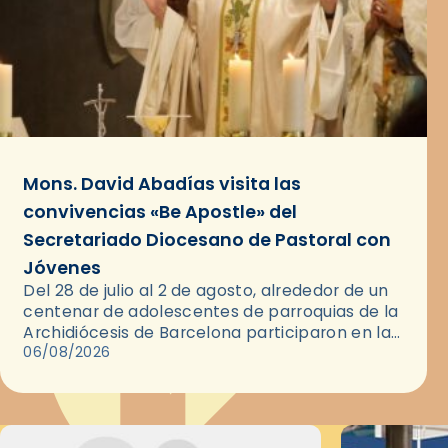
Mons. David Abadías visita las
convivencias «Be Apostle» del
Secretariado Diocesano de Pastoral con
Jóvenes
Del 28 de julio al 2 de agosto, alrededor de un
centenar de adolescentes de parroquias de la
Archidiócesis de Barcelona participaron en las
convivencias Be Apostle, organizadas por el
06/08/2026
Secretariado Diocesano…