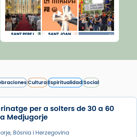
ebraciones
Cultura
Espiritualidad
Social
rinatge per a solters de 30 a 60
Síguenos en Instagram
 a Medjugorje
Cargar más...
rje, Bòsnia i Herzegovina