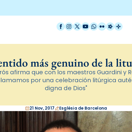
Facebook
Instagram
X / Twitter
YouTube
WhatsApp
Flickr
Radio Est
Catal
entido más genuino de la lit
ós afirma que con los maestros Guardini y Ra
lamamos por una celebración litúrgica autént
digna de Dios"
21 Nov, 2017
Església de Barcelona