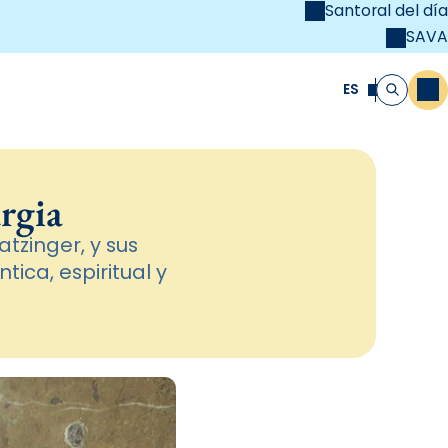
Santoral del día
SAVA
el
unya Cristiana
ES
M
Buscar
urgia
tzinger, y sus
ica, espiritual y