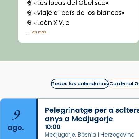
🍿 «Las locas del Obelisco»
🍿 «Viaje al país de los blancos»
🍿 «León XIV, e
...
Ver más
Vídeo
View on Facebook
·
Share
Arquebisbat de Barcelona
1 week ago
Todos los calendarios
Cardenal O
La Carmina va patir depressió.
Fa gairebé dos mesos, a l'Estadi
Lluís Companys, la jove va fer
9
Pelegrinatge per a solter
arribar el seu testimoni al papa
anys a Medjugorje
Lleó XIV.
ago.
10:00
Recupera l'entrevista
Medjugorje, Bòsnia i Herzegovina