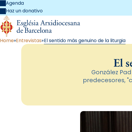
Agenda
Haz un donativo
Home
Entrevistas
El sentido más genuino de la liturgia
El s
González Padr
predecesores, "c