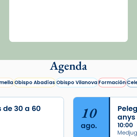
Agenda
mella
Obispo Abadías
Obispo Vilanova
Formación
Cel
s de 30 a 60
10
Peleg
anys
ago.
10:00
Medjugo