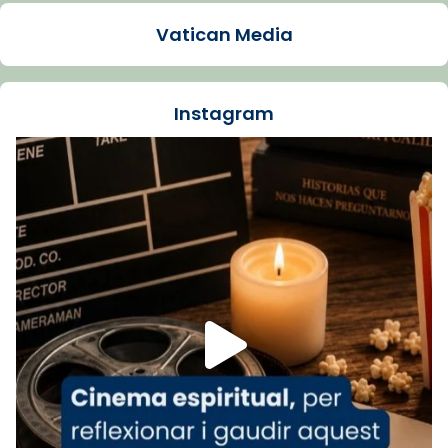
2 weeks ago
Vatican Media
La Carmina va patir depressió. Fa gairebé
dos mesos, a l'Estadi Lluís Companys, la
jove va fer arribar el seu testimoni al papa
Instagram
Lleó XIV.
Recupera l'entrevista comp
Vatican
tican News 👇
News
www.vaticannews.va/es/iglesia/news/2026-
07/carmina-historia-depresion-papa-viaje-
espana-testimoni...
Foto
View on Facebook
·
Share
Arquebisbat de Barcelona
2 weeks ago
«Avui les santes Juliana i Semproniana ens