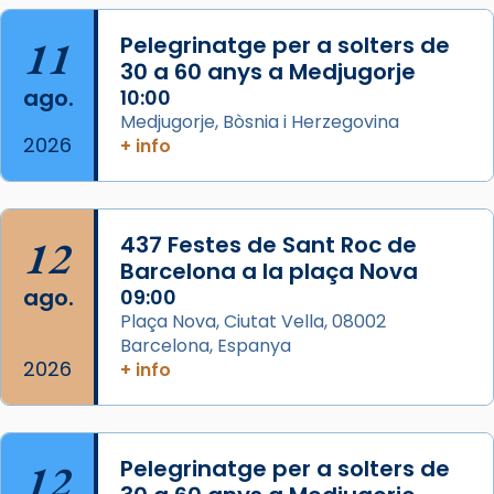
col·laboradors, a la Catedral de Barcelona.
11
Pelegrinatge per a solters de
L’arquebisbe de Barcelona, el cardenal Joan
30 a 60 anys a Medjugorje
Josep Omella, ha presidit la missa i l’ha
ago.
10:00
concelebrat el bisbe auxiliar de Barcelona,
Medjugorje, Bòsnia i Herzegovina
Mons. David Abadías.
2026
+ info
📸 Dr. G. Simón
Foto
12
437 Festes de Sant Roc de
View on Facebook
·
Share
Barcelona a la plaça Nova
ago.
09:00
Arquebisbat de Barcelona
Plaça Nova, Ciutat Vella, 08002
2 weeks ago
Barcelona, Espanya
Memòria de les santes Juliana i
2026
+ info
Semproniana, verges i màrtirs.
Acompanyant la història de sant Cugat, a
partir de l’Edat Mitjana sorgeix la tradició
12
Pelegrinatge per a solters de
que les santes Juliana (“relatiu a Júlia”) i