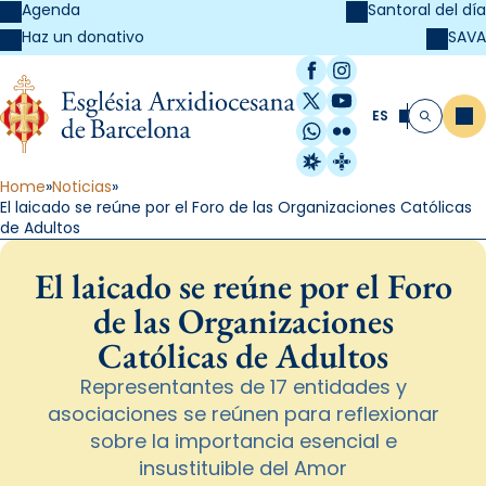
Agenda
Santoral del día
SAVA
Haz un donativo
Facebook
Instagram
X / Twitter
YouTube
ES
Me
Buscar
WhatsApp
Flickr
Radio Estel
Catalunya Cristi
Home
Noticias
El laicado se reúne por el Foro de las Organizaciones Católicas
de Adultos
El laicado se reúne por el Foro
de las Organizaciones
Católicas de Adultos
Representantes de 17 entidades y
asociaciones se reúnen para reflexionar
sobre la importancia esencial e
insustituible del Amor