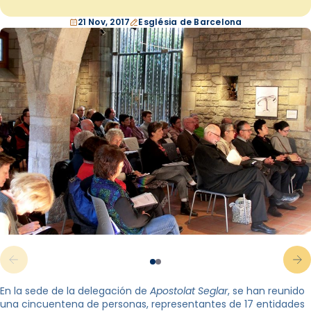
21 Nov, 2017
Església de Barcelona
En la sede de la delegación de
Apostolat Seglar
, se han reunido
una cincuentena de personas, representantes de 17 entidades