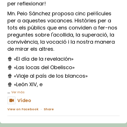
per reflexionar!
Mn. Peio Sánchez proposa cinc pel·lícules
per a aquestes vacances. Històries per a
tots els públics que ens conviden a fer-nos
preguntes sobre l'acollida, la superació, la
convivència, la vocació i la nostra manera
de mirar els altres.
🍿 «El día de la revelación»
🍿 «Las locas del Obelisco»
🍿 «Viaje al país de los blancos»
🍿 «León XIV, e
...
Ver más
Vídeo
View on Facebook
·
Share
Arquebisbat de Barcelona