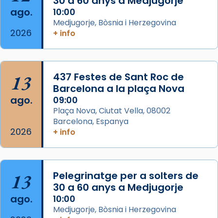
30 a 60 anys a Medjugorje
Semproniana (“relatiu a Semprònia =
ago.
10:00
eterna”) són deixebles seves. I l’any 1667, el
Medjugorje, Bòsnia i Herzegovina
2026
frare Joan Gaspar Roig, afirma en una obra
+ info
que les santes són filles de l’antiga Iluro.
Mataró en reivindicarà les relíq
...
Ver más
13
437 Festes de Sant Roc de
Foto
Barcelona a la plaça Nova
ago.
09:00
View on Facebook
·
Share
Plaça Nova, Ciutat Vella, 08002
Barcelona, Espanya
2026
+ info
13
Pelegrinatge per a solters de
30 a 60 anys a Medjugorje
ago.
10:00
Medjugorje, Bòsnia i Herzegovina