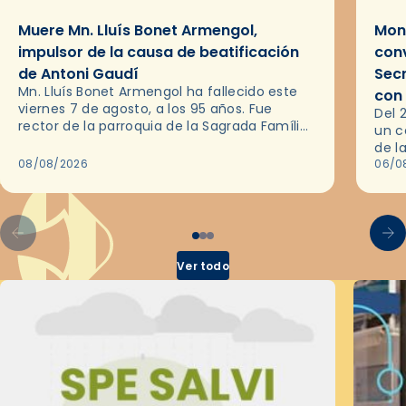
Muere Mn. Lluís Bonet Armengol,
Mons
impulsor de la causa de beatificación
conv
de Antoni Gaudí
Sec
Mn. Lluís Bonet Armengol ha fallecido este
con
viernes 7 de agosto, a los 95 años. Fue
Del 
rector de la parroquia de la Sagrada Família
un c
de Barcelona durante 25 años, entre 1993 y…
de l
08/08/2026
en l
06/0
por 
Ver todo