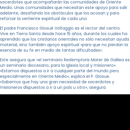
sacerdotes que acompañarán las comunidades de Oriente
Medio. Unas comunidades que necesitan este apoyo para salir
adelante, desafiando los obstáculos que los acosan y para
reforzar la vertiente espiritual de cada uno.
El padre Francesco Giosuè Voltaggio es el rector del centro.
Vive en Tierra Santa desde hace 15 años, durante los cuales ha
aprendido que los cristianos orientales no sólo necesitan ayuda
material, sino también apoyo espiritual «para que no pierdan la
esencia de su fe en medio de tantas dificultades».
Este asegura que «el seminario Redemptoris Mater de Galilea es
un seminario diocesano, para la Iglesia local y misionero».
«Estamos dispuestos a ir a cualquier parte del mundo pero
especialmente en Oriente Medio», explica el P. Giosue.
«Sabemos que hay una gran necesidad de sacerdotes y
misioneros dispuestos a ir a un país u otro», asegura.