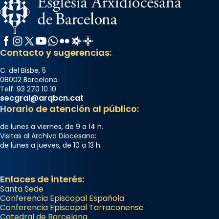
Facebook
Instagram
X / Twitter
YouTube
WhatsApp
Flickr
Radio Estel
Catalunya Cristiana
Contacto y sugerencias:
C. del Bisbe, 5
08002 Barcelona
Telf. 93 270 10 10
secgral@arqbcn.cat
Horario de atención al público:
de lunes a viernes, de 9 a 14 h.
Visitas al Archivo Diocesano:
de lunes a jueves, de 10 a 13 h.
Enlaces de interés:
Santa Sede
Conferencia Episcopal Española
Conferencia Episcopal Tarraconense
Catedral de Barcelona