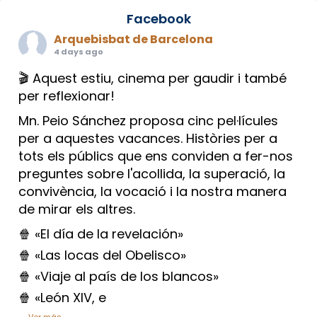
Facebook
Arquebisbat de Barcelona
4 days ago
🎬 Aquest estiu, cinema per gaudir i també
per reflexionar!
Mn. Peio Sánchez proposa cinc pel·lícules
per a aquestes vacances. Històries per a
tots els públics que ens conviden a fer-nos
preguntes sobre l'acollida, la superació, la
convivència, la vocació i la nostra manera
de mirar els altres.
🍿 «El día de la revelación»
🍿 «Las locas del Obelisco»
🍿 «Viaje al país de los blancos»
🍿 «León XIV, e
...
Ver más