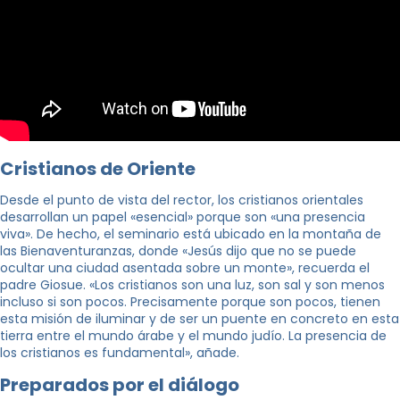
Cristianos de Oriente
Desde el punto de vista del rector, los cristianos orientales
desarrollan un papel «esencial» porque son «una presencia
viva». De hecho, el seminario está ubicado en la montaña de
las Bienaventuranzas, donde «Jesús dijo que no se puede
ocultar una ciudad asentada sobre un monte», recuerda el
padre Giosue. «Los cristianos son una luz, son sal y son menos
incluso si son pocos. Precisamente porque son pocos, tienen
esta misión de iluminar y de ser un puente en concreto en esta
tierra entre el mundo árabe y el mundo judío. La presencia de
los cristianos es fundamental», añade.
Preparados por el diálogo