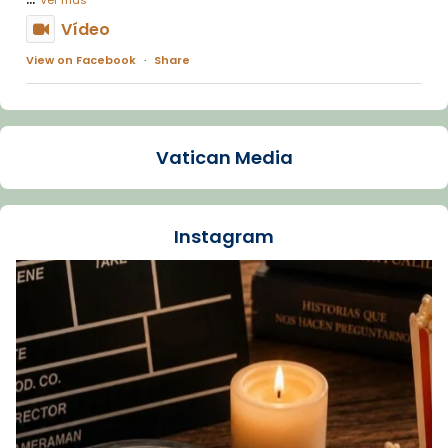
Vídeo
View on Facebook
·
Share
Arquebisbat de Barcelona
1 week ago
Vatican Media
La Carmina va patir depressió. Fa gairebé
dos mesos, a l'Estadi Lluís Companys, la
jove va fer arribar el seu testimoni al papa
Instagram
Lleó XIV.
Recupera l'entrevista comp
Vatican
tican News 👇
News
www.vaticannews.va/es/iglesia/news/2026-
07/carmina-historia-depresion-papa-viaje-
espana-testimoni...
Foto