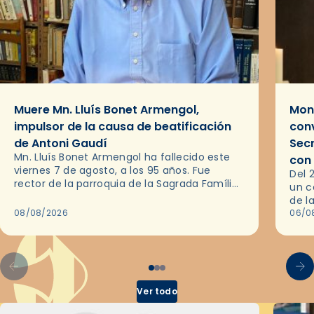
Muere Mn. Lluís Bonet Armengol,
Mons
impulsor de la causa de beatificación
conv
de Antoni Gaudí
Sec
Mn. Lluís Bonet Armengol ha fallecido este
con
viernes 7 de agosto, a los 95 años. Fue
Del 
rector de la parroquia de la Sagrada Família
un c
de Barcelona durante 25 años, entre 1993 y…
de l
08/08/2026
en l
06/0
por 
Ver todo