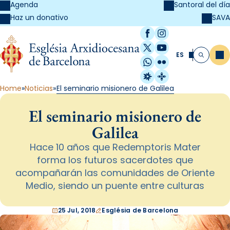
Agenda
Santoral del día
SAVA
Haz un donativo
Facebook
Instagram
X / Twitter
YouTube
ES
Me
Buscar
WhatsApp
Flickr
Radio Estel
Catalunya Cristi
Home
Noticias
El seminario misionero de Galilea
El seminario misionero de
Galilea
Hace 10 años que Redemptoris Mater
forma los futuros sacerdotes que
acompañarán las comunidades de Oriente
Medio, siendo un puente entre culturas
25 Jul, 2018
Església de Barcelona