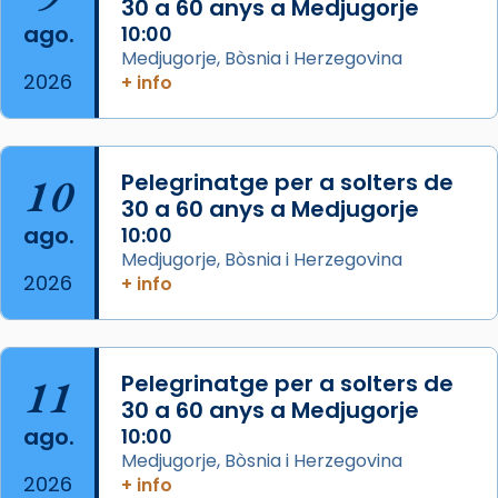
30 a 60 anys a Medjugorje
2 weeks ago
ago.
10:00
Aquest dilluns, 27 de juliol, ha tingut lloc la
Medjugorje, Bòsnia i Herzegovina
missa d’acció de gràcies en agraïment al
2026
+ info
comitè organitzador de la visita apostòlica
del Sant Pare Lleó XIV a Barcelona, i als
col·laboradors, a la Catedral de Barcelona.
10
Pelegrinatge per a solters de
L’arquebisbe de Barcelona, el cardenal Joan
30 a 60 anys a Medjugorje
Josep Omella, ha presidit la missa i l’ha
ago.
10:00
concelebrat el bisbe auxiliar de Barcelona,
Medjugorje, Bòsnia i Herzegovina
Mons. David Abadías.
2026
+ info
📸 Dr. G. Simón
Foto
11
Pelegrinatge per a solters de
View on Facebook
·
Share
30 a 60 anys a Medjugorje
ago.
10:00
Arquebisbat de Barcelona
Medjugorje, Bòsnia i Herzegovina
2 weeks ago
2026
+ info