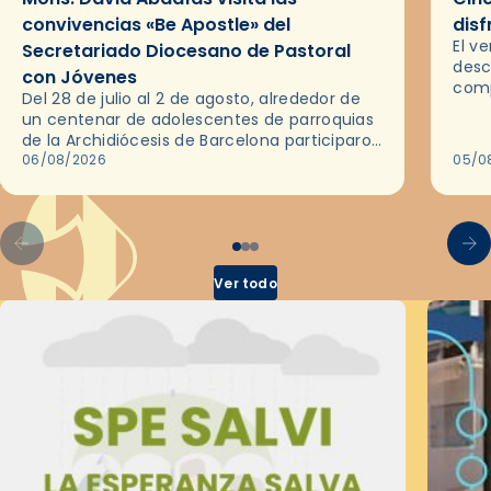
convivencias «Be Apostle» del
disf
El v
Secretariado Diocesano de Pastoral
desc
con Jóvenes
comp
Del 28 de julio al 2 de agosto, alrededor de
ocas
un centenar de adolescentes de parroquias
histo
de la Archidiócesis de Barcelona participaron
sobr
en las convivencias Be Apostle, organizadas
06/08/2026
05/0
por el Secretariado Diocesano…
Ver todo