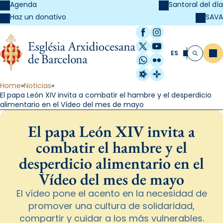
Agenda
Santoral del día
SAVA
Haz un donativo
Facebook
Instagram
X / Twitter
YouTube
ES
Me
Buscar
WhatsApp
Flickr
Radio Estel
Catalunya Cristi
Home
Noticias
El papa León XIV invita a combatir el hambre y el desperdicio
alimentario en el Vídeo del mes de mayo
El papa León XIV invita a
combatir el hambre y el
desperdicio alimentario en el
Vídeo del mes de mayo
El vídeo pone el acento en la necesidad de
promover una cultura de solidaridad,
compartir y cuidar a los más vulnerables.