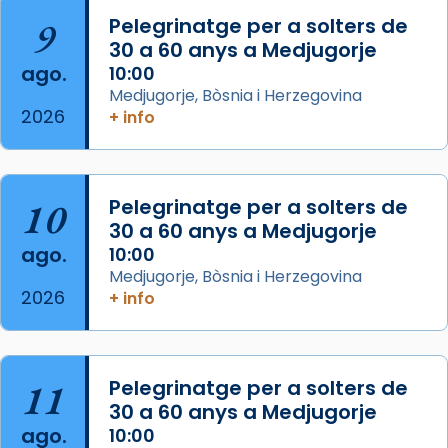
Mataró en reivindicarà les relíq
9
Pelegrinatge per a solters de
...
30 a 60 anys a Medjugorje
Ver más
ago.
10:00
Foto
Medjugorje, Bòsnia i Herzegovina
View on Facebook
·
Share
2026
+ info
Arquebisbat de Barcelona
2 weeks ago
10
Pelegrinatge per a solters de
Jaume, fill de Zebedeu, és juntament amb el
30 a 60 anys a Medjugorje
seu germà Joan i Pere un dels que
ago.
10:00
acompanyava més de prop Jesús.
Medjugorje, Bòsnia i Herzegovina
2026
+ info
Segons el llibre dels Fets (12,2) fou el primer
apòstol màrtir, decapitat a Jerusalem per
Herodes Agripa (vers l'any 44).
11
Pelegrinatge per a solters de
Patró de Galícia, després de les invasions
30 a 60 anys a Medjugorje
musulmanes fou venerat com a patró dels
ago.
10:00
Regnes castellans i més tard de tota