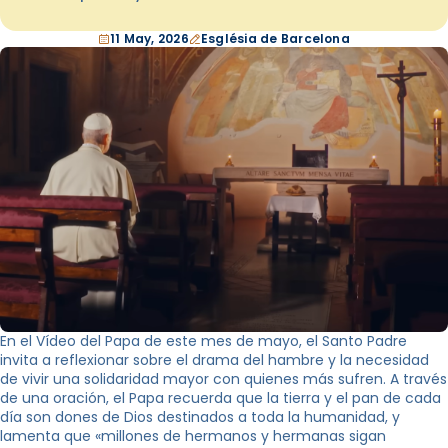
11 May, 2026
Església de Barcelona
En el Vídeo del Papa de este mes de mayo, el Santo Padre
invita a reflexionar sobre el drama del hambre y la necesidad
de vivir una solidaridad mayor con quienes más sufren. A través
de una oración, el Papa recuerda que la tierra y el pan de cada
día son dones de Dios destinados a toda la humanidad, y
lamenta que «millones de hermanos y hermanas sigan