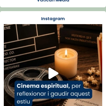
Santes de Mataró.
🔗
tinyurl.com/cvu5jmbk
📸 J. Merino
Instagram
Foto
View on Facebook
·
Share
Arquebisbat de Barcelona
is at Catedral
de Barcelona.
1 week ago
Aquest dilluns, 27 de juliol, ha tingut lloc la
missa d’acció de gràcies en agraïment al
comitè organitzador de la visita apostòlica
del Sant Pare Lleó XIV a Barcelona, i als
col·laboradors, a la Catedral de Barcelona.
L’arquebisbe de Barcelona, el cardenal Joan
Josep Omella, ha presidit la missa i l’ha