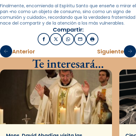
Finalmente, encomienda al Espíritu Santo que enseñe a mirar el
pan «no como un objeto de consumo, sino como un signo de
comunión y cuidado», recordando que la verdadera fraternidad
nace del compartir y de la atención a los más vulnerables.
Compartir:
Facebook
X / Twitter
WhatsApp
Email
Imprimir
Anterior
Siguiente
Te interesará…
Mons. David Abadías visita las
Cinc