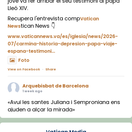
jove va fer arribar el seu testimoni al papa
Lleó XIV.
Recupera l'entrevista comp
Vatican
tican News 👇
News
www.vaticannews.va/es/iglesia/news/2026-
07/carmina-historia-depresion-papa-viaje-
espana-testimoni...
Foto
View on Facebook
·
Share
Arquebisbat de Barcelona
1 week ago
«Avui les santes Juliana i Semproniana ens
ajuden a alçar la mirada»
Mons. Sergi Gordo, bisbe de Tortosa, ha
presidit aquest 27 de juliol la missa de Les
Vatican Media