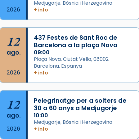
Medjugorje, Bòsnia i Herzegovina
Espanya.
2026
+ info
El seu sepulcre a Compostela fou un g
...
Ver más
Foto
12
437 Festes de Sant Roc de
Barcelona a la plaça Nova
View on Facebook
·
Share
ago.
09:00
Plaça Nova, Ciutat Vella, 08002
Barcelona, Espanya
2026
+ info
12
Pelegrinatge per a solters de
30 a 60 anys a Medjugorje
ago.
10:00
Medjugorje, Bòsnia i Herzegovina
2026
+ info