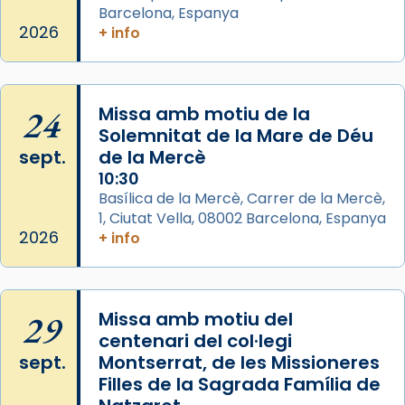
eterna”) són deixebles seves. I l’any 1667, el
Barcelona, Espanya
frare Joan Gaspar Roig, afirma en una obra
2026
+ info
que les santes són filles de l’antiga Iluro.
Mataró en reivindicarà les relíq
...
Ver más
24
Missa amb motiu de la
Foto
Solemnitat de la Mare de Déu
sept.
de la Mercè
View on Facebook
·
Share
10:30
Basílica de la Mercè, Carrer de la Mercè,
1, Ciutat Vella, 08002 Barcelona, Espanya
2026
+ info
29
Missa amb motiu del
centenari del col·legi
sept.
Montserrat, de les Missioneres
Filles de la Sagrada Família de