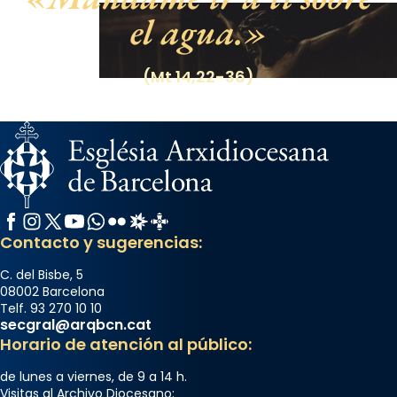
el agua.
(Mt 14,22-36)
Facebook
Instagram
X / Twitter
YouTube
WhatsApp
Flickr
Radio Estel
Catalunya Cristiana
Contacto y sugerencias:
C. del Bisbe, 5
08002 Barcelona
Telf. 93 270 10 10
secgral@arqbcn.cat
Horario de atención al público:
de lunes a viernes, de 9 a 14 h.
Visitas al Archivo Diocesano: