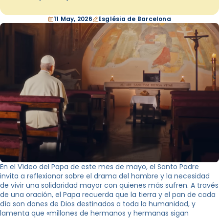
11 May, 2026
Església de Barcelona
En el Vídeo del Papa de este mes de mayo, el Santo Padre
invita a reflexionar sobre el drama del hambre y la necesidad
de vivir una solidaridad mayor con quienes más sufren. A través
de una oración, el Papa recuerda que la tierra y el pan de cada
día son dones de Dios destinados a toda la humanidad, y
lamenta que «millones de hermanos y hermanas sigan