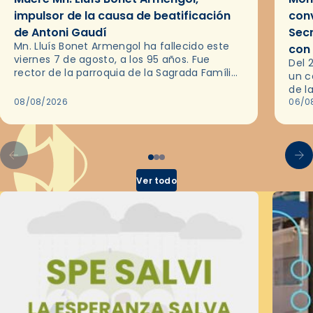
impulsor de la causa de beatificación
conv
de Antoni Gaudí
Sec
Mn. Lluís Bonet Armengol ha fallecido este
con
viernes 7 de agosto, a los 95 años. Fue
Del 
rector de la parroquia de la Sagrada Família
un c
de Barcelona durante 25 años, entre 1993 y…
de l
08/08/2026
en l
06/0
por 
Ver todo