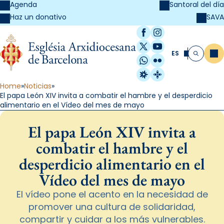
Agenda
Santoral del día
SAVA
Haz un donativo
Facebook
Instagram
X / Twitter
YouTube
ES
Me
Buscar
WhatsApp
Flickr
Radio Estel
Catalunya Cristi
Home
Noticias
El papa León XIV invita a combatir el hambre y el desperdicio
alimentario en el Vídeo del mes de mayo
El papa León XIV invita a
combatir el hambre y el
desperdicio alimentario en el
Vídeo del mes de mayo
El vídeo pone el acento en la necesidad de
promover una cultura de solidaridad,
compartir y cuidar a los más vulnerables.