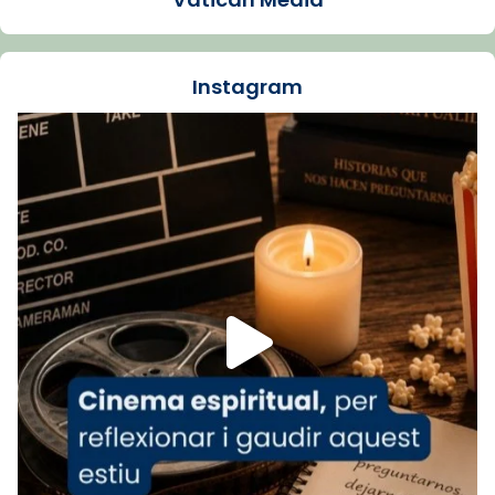
La Carmina va patir depressió. Fa gairebé
dos mesos, a l'Estadi Lluís Companys, la
jove va fer arribar el seu testimoni al papa
Instagram
Lleó XIV.
Recupera l'entrevista comp
Vatican
tican News 👇
News
www.vaticannews.va/es/iglesia/news/2026-
07/carmina-historia-depresion-papa-viaje-
espana-testimoni...
Foto
View on Facebook
·
Share
Arquebisbat de Barcelona
2 weeks ago
«Avui les santes Juliana i Semproniana ens
ajuden a alçar la mirada»