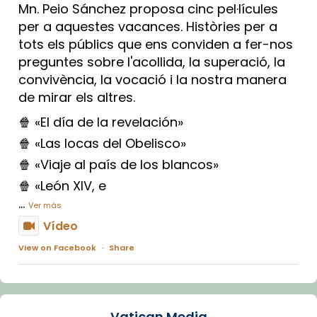
Mn. Peio Sánchez proposa cinc pel·lícules
per a aquestes vacances. Històries per a
tots els públics que ens conviden a fer-nos
preguntes sobre l'acollida, la superació, la
convivència, la vocació i la nostra manera
de mirar els altres.
🍿 «El día de la revelación»
🍿 «Las locas del Obelisco»
🍿 «Viaje al país de los blancos»
🍿 «León XIV, e
...
Ver más
Vídeo
View on Facebook
·
Share
Arquebisbat de Barcelona
1 week ago
Vatican Media