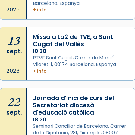
Barcelona, Espanya
L’arquebisbe de Barcelona, el cardenal Joan
2026
+ info
Josep Omella, ha presidit la missa i l’ha
concelebrat el bisbe auxiliar de Barcelona,
Mons. David Abadías.
13
Missa a La2 de TVE, a Sant
📸 Dr. G. Simón
Cugat del Vallès
Foto
sept.
10:30
View on Facebook
·
Share
RTVE Sant Cugat, Carrer de Mercé
Vilaret, 1, 08174 Barcelona, Espanya
2026
+ info
Arquebisbat de Barcelona
2 weeks ago
Memòria de les santes Juliana i
Semproniana, verges i màrtirs.
22
Jornada d'inici de curs del
Secretariat diocesà
Acompanyant la història de sant Cugat, a
sept.
d'educació catòlica
partir de l’Edat Mitjana sorgeix la tradició
18:30
que les santes Juliana (“relatiu a Júlia”) i
Seminari Conciliar de Barcelona, Carrer
Semproniana (“relatiu a Semprònia =
de la Diputació, 231, Eixample, 08007