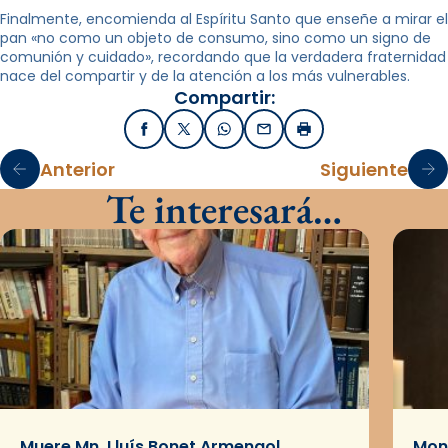
Finalmente, encomienda al Espíritu Santo que enseñe a mirar el
pan «no como un objeto de consumo, sino como un signo de
comunión y cuidado», recordando que la verdadera fraternidad
nace del compartir y de la atención a los más vulnerables.
Compartir:
Facebook
X / Twitter
WhatsApp
Email
Imprimir
Anterior
Siguiente
Te interesará…
Muere Mn. Lluís Bonet Armengol,
Mons