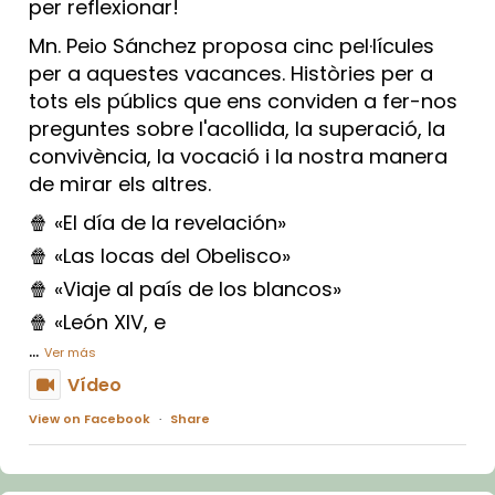
per reflexionar!
Mn. Peio Sánchez proposa cinc pel·lícules
per a aquestes vacances. Històries per a
tots els públics que ens conviden a fer-nos
preguntes sobre l'acollida, la superació, la
convivència, la vocació i la nostra manera
de mirar els altres.
🍿 «El día de la revelación»
🍿 «Las locas del Obelisco»
🍿 «Viaje al país de los blancos»
🍿 «León XIV, e
...
Ver más
Vídeo
View on Facebook
·
Share
Arquebisbat de Barcelona