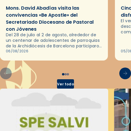
Mons. David Abadías visita las
Cinc
convivencias «Be Apostle» del
disf
El v
Secretariado Diocesano de Pastoral
desc
con Jóvenes
comp
Del 28 de julio al 2 de agosto, alrededor de
ocas
un centenar de adolescentes de parroquias
histo
de la Archidiócesis de Barcelona participaron
sobr
en las convivencias Be Apostle, organizadas
06/08/2026
05/0
por el Secretariado Diocesano…
Ver todo