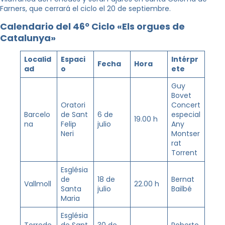
Farners, que cerrará el ciclo el 20 de septiembre.
Calendario del 46º Ciclo «Els orgues de
Catalunya»
Localid
Espaci
Intérpr
Fecha
Hora
ad
o
ete
Guy
Bovet
Oratori
Concert
Barcelo
de Sant
6 de
especial
19.00 h
na
Felip
julio
Any
Neri
Montser
rat
Torrent
Església
de
18 de
Bernat
Vallmoll
22.00 h
Santa
julio
Bailbé
Maria
Església