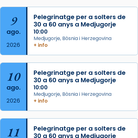
col·laboradors, a la Catedral de Barcelona.
L’arquebisbe de Barcelona, el cardenal Joan
9
Pelegrinatge per a solters de
Josep Omella, ha presidit la missa i l’ha
30 a 60 anys a Medjugorje
concelebrat el bisbe auxiliar de Barcelona,
ago.
10:00
Mons. David Abadías.
Medjugorje, Bòsnia i Herzegovina
2026
+ info
📸 Dr. G. Simón
Foto
View on Facebook
·
Share
10
Pelegrinatge per a solters de
30 a 60 anys a Medjugorje
Arquebisbat de Barcelona
ago.
10:00
2 weeks ago
Medjugorje, Bòsnia i Herzegovina
2026
Memòria de les santes Juliana i
+ info
Semproniana, verges i màrtirs.
Acompanyant la història de sant Cugat, a
partir de l’Edat Mitjana sorgeix la tradició
11
Pelegrinatge per a solters de
que les santes Juliana (“relatiu a Júlia”) i
30 a 60 anys a Medjugorje