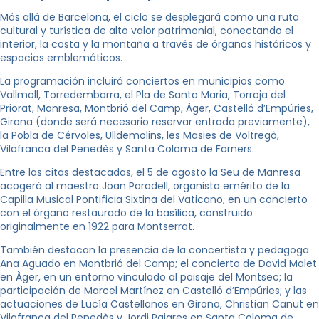
Más allá de Barcelona, el ciclo se desplegará como una ruta
cultural y turística de alto valor patrimonial, conectando el
interior, la costa y la montaña a través de órganos históricos y
espacios emblemáticos.
La programación incluirá conciertos en municipios como
Vallmoll, Torredembarra, el Pla de Santa Maria, Torroja del
Priorat, Manresa, Montbrió del Camp, Àger, Castelló d’Empúries,
Girona (donde será necesario reservar entrada previamente),
la Pobla de Cérvoles, Ulldemolins, les Masies de Voltregà,
Vilafranca del Penedès y Santa Coloma de Farners.
Entre las citas destacadas, el 5 de agosto la Seu de Manresa
acogerá al maestro Joan Paradell, organista emérito de la
Capilla Musical Pontificia Sixtina del Vaticano, en un concierto
con el órgano restaurado de la basílica, construido
originalmente en 1922 para Montserrat.
También destacan la presencia de la concertista y pedagoga
Ana Aguado en Montbrió del Camp; el concierto de David Malet
en Àger, en un entorno vinculado al paisaje del Montsec; la
participación de Marcel Martínez en Castelló d’Empúries; y las
actuaciones de Lucía Castellanos en Girona, Christian Canut en
Vilafranca del Penedès y Jordi Pajares en Santa Coloma de