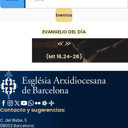
Eventos
EVANGELIO DEL DÍA
(Mt 16,24-28)
Facebook
Instagram
X / Twitter
YouTube
WhatsApp
Flickr
Radio Estel
Catalunya Cristiana
Contacto y sugerencias:
C. del Bisbe, 5
08002 Barcelona