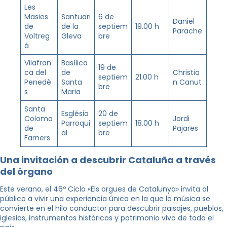
Les
Masies
Santuari
6 de
Daniel
de
de la
septiem
19.00 h
Parache
Voltreg
Gleva
bre
à
Vilafran
Basílica
19 de
ca del
de
Christia
septiem
21.00 h
Penedè
Santa
n Canut
bre
s
Maria
Santa
Església
20 de
Coloma
Jordi
Parroqui
septiem
18.00 h
de
Pajares
al
bre
Farners
Una invitación a descubrir Cataluña a través
del órgano
Este verano, el 46º Ciclo «Els orgues de Catalunya» invita al
público a vivir una experiencia única en la que la música se
convierte en el hilo conductor para descubrir paisajes, pueblos,
iglesias, instrumentos históricos y patrimonio vivo de todo el