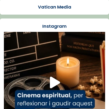
1 week ago
Vatican Media
La Carmina va patir depressió. Fa gairebé
dos mesos, a l'Estadi Lluís Companys, la
jove va fer arribar el seu testimoni al papa
Instagram
Lleó XIV.
Recupera l'entrevista comp
Vatican
tican News 👇
News
www.vaticannews.va/es/iglesia/news/2026-
07/carmina-historia-depresion-papa-viaje-
espana-testimoni...
Foto
View on Facebook
·
Share
Arquebisbat de Barcelona
1 week ago
«Avui les santes Juliana i Semproniana ens