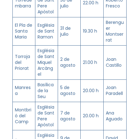
Torrede
de Sant
30 de
Roberto
22.00 h
mbarra
Pere
julio
Fresco
Apòstol
Berengu
El Pla de
Església
31 de
er
Santa
de Sant
19.30 h
julio
Montser
Maria
Ramon
rat
Església
Torroja
de Sant
2 de
Joan
del
Miquel
21.00 h
agosto
Castillo
Priorat
Arcàng
el
Basílica
Manres
5 de
Joan
de la
20.00 h
a
agosto
Paradell
Seu
Església
Montbri
de Sant
7 de
Ana
ó del
20.00 h
Pere
agosto
Aguado
Camp
Apòstol
Església
9 de
David