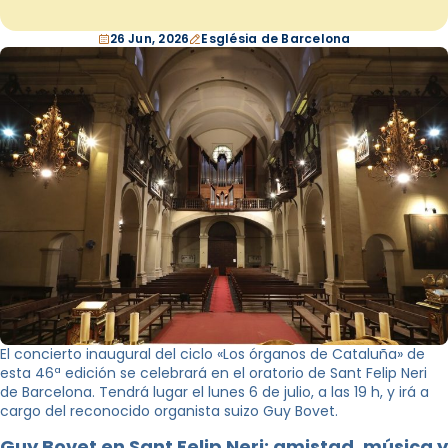
26 Jun, 2026
Església de Barcelona
El concierto inaugural del ciclo «Los órganos de Cataluña» de
esta 46ª edición se celebrará en el oratorio de Sant Felip Neri
de Barcelona. Tendrá lugar el lunes 6 de julio, a las 19 h, y irá a
cargo del reconocido organista suizo Guy Bovet.
Guy Bovet en Sant Felip Neri: amistad, música y