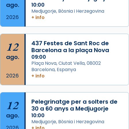
Semproniana (“relatiu a Semprònia =
ago.
10:00
eterna”) són deixebles seves. I l’any 1667, el
Medjugorje, Bòsnia i Herzegovina
2026
+ info
frare Joan Gaspar Roig, afirma en una obra
que les santes són filles de l’antiga Iluro.
Mataró en reivindicarà les relíq
...
Ver más
12
437 Festes de Sant Roc de
Foto
Barcelona a la plaça Nova
ago.
09:00
View on Facebook
·
Share
Plaça Nova, Ciutat Vella, 08002
Barcelona, Espanya
2026
+ info
12
Pelegrinatge per a solters de
30 a 60 anys a Medjugorje
ago.
10:00
Medjugorje, Bòsnia i Herzegovina
2026
+ info