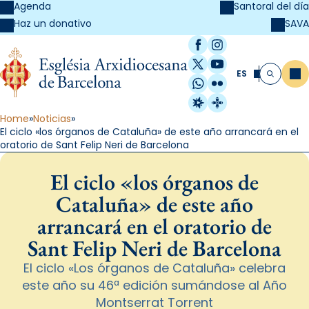
Agenda
Santoral del día
SAVA
Haz un donativo
Facebook
Instagram
X / Twitter
YouTube
ES
Me
Buscar
WhatsApp
Flickr
Radio Estel
Catalunya Cristi
Home
Noticias
El ciclo «los órganos de Cataluña» de este año arrancará en el
oratorio de Sant Felip Neri de Barcelona
El ciclo «los órganos de
Cataluña» de este año
arrancará en el oratorio de
Sant Felip Neri de Barcelona
El ciclo «Los órganos de Cataluña» celebra
este año su 46ª edición sumándose al Año
Montserrat Torrent