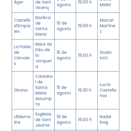
Àger
de Sant
19.00 h
agosto
Malet
Vicenç
Basílica
Castelló
Marcel
de
10 de
d’Empúr
19.00 h
Martíne
Santa
agosto
ies
z
Maria
Mare de
La Pobla
Déu de
de
15 de
Guido
la
19.00 h
Cérvole
agosto
Iotti
Jonquer
s
a
Catedra
l de
Lucía
Santa
15 de
Girona
19.30 h
Castella
Maria
agosto
nos
Assump
ta
Església
Ulldemo
19 de
Nadal
de Sant
19.00 h
lins
agosto
Roig
Jaume