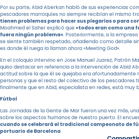
Por su parte, Abid Aberkan habló de sus experiencias co
pescadores marroquíes no siempre recibían el mismo trat
tienen problemas para hacer sus plegarias o para 
Moahmed el Saher explicó que
«todos eran como una f
fuera ningún problema»
. Posteriormente, a la empresa 
se siente también respetado, añadiendo como detalle si
es donde él ruega la llaman ahora «Meeting God».
En el coloquio intervino en Jose Manuel Juarez, Patrón M
quiso destacar en referencia a la intervención de Abid A
actitud sobre la que él se quejaba era afortunadamente m
personas y que el resto del colectivo de los pescadores t
finalmente que en Abid, especialista en redes, está muy 
Fútbol
Las Jornadas de la Gente de Mar fueron una vez más, una 
sobre los aspectos humanos de nuestro puerto. El encue
cuando se celebrará el tradicional campeonato de fú
portuario de Barcelona
.
Compartir