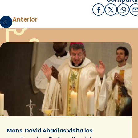
Facebook
X / Twitter
What
E
Anterior
Mons. David Abadías visita las