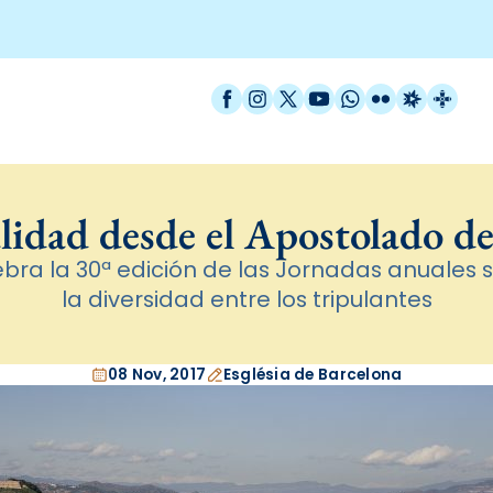
Facebook
Instagram
X / Twitter
YouTube
WhatsApp
Flickr
Radio Est
Catal
lidad desde el Apostolado d
lebra la 30ª edición de las Jornadas anuales s
la diversidad entre los tripulantes
08 Nov, 2017
Església de Barcelona