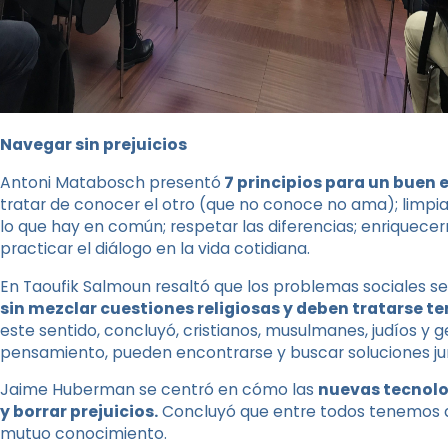
Navegar sin prejuicios
Antoni Matabosch presentó
7 principios para un buen 
tratar de conocer el otro (que no conoce no ama); limpiar 
lo que hay en común; respetar las diferencias; enriquecern
practicar el diálogo en la vida cotidiana.
En Taoufik Salmoun resaltó que los problemas sociales 
sin mezclar cuestiones religiosas y deben tratarse 
este sentido, concluyó, cristianos, musulmanes, judíos y g
pensamiento, pueden encontrarse y buscar soluciones ju
Jaime Huberman se centró en cómo las
nuevas tecnolo
y borrar prejuicios.
Concluyó que entre todos tenemos q
mutuo conocimiento.