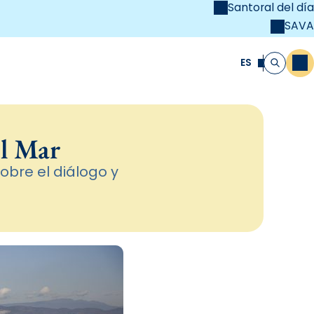
Santoral del día
SAVA
el
unya Cristiana
ES
M
Buscar
el Mar
obre el diálogo y