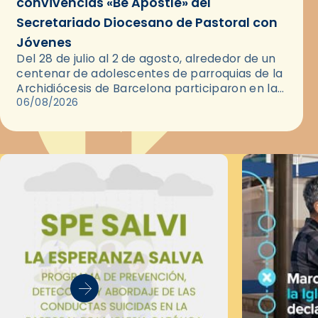
convivencias «Be Apostle» del
Secretariado Diocesano de Pastoral con
Jóvenes
Del 28 de julio al 2 de agosto, alrededor de un
centenar de adolescentes de parroquias de la
Archidiócesis de Barcelona participaron en las
convivencias Be Apostle, organizadas por el
06/08/2026
Secretariado Diocesano…