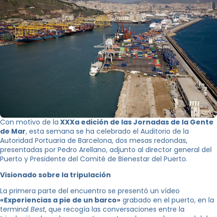
Con motivo de la
XXXa edición de las Jornadas de la Gente
de Mar
, esta semana se ha celebrado el Auditorio de la
Autoridad Portuaria de Barcelona, ​​dos mesas redondas,
presentadas por Pedro Arellano, adjunto al director general del
Puerto y Presidente del Comité de Bienestar del Puerto.
Visionado sobre la tripulación
La primera parte del encuentro se presentó un vídeo
«Experiencias a pie de un barco»
grabado en el puerto, en la
terminal
Best
, que recogía las conversaciones entre la