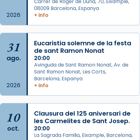
Carrer de Roger de Llúria, 70, Eixample,
comitè organitzador de la visita apostòlica
08009 Barcelona, Espanya
del Sant Pare Lleó XIV a Barcelona, i als
2026
+ info
col·laboradors, a la Catedral de Barcelona.
L’arquebisbe de Barcelona, el cardenal Joan
Josep Omella, ha presidit la missa i l’ha
31
Eucaristia solemne de la festa
concelebrat el bisbe auxiliar de Barcelona,
de sant Ramon Nonat
Mons. David Abadías.
ago.
20:00
Avinguda de Sant Ramon Nonat, Av. de
📸 Dr. G. Simón
Sant Ramon Nonat, Les Corts,
Foto
Barcelona, Espanya
2026
+ info
View on Facebook
·
Share
Arquebisbat de Barcelona
2 weeks ago
10
Clausura del 125 aniversari de
Memòria de les santes Juliana i
les Carmelites de Sant Josep.
oct.
Semproniana, verges i màrtirs.
20:00
La Sagrada Familia, Eixample, Barcelona,
Acompanyant la història de sant Cugat, a