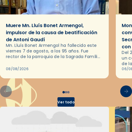
Muere Mn. Lluís Bonet Armengol,
Mons
impulsor de la causa de beatificación
conv
de Antoni Gaudí
Sec
Mn. Lluís Bonet Armengol ha fallecido este
con
viernes 7 de agosto, a los 95 años. Fue
Del 
rector de la parroquia de la Sagrada Família
un c
de Barcelona durante 25 años, entre 1993 y…
de l
08/08/2026
en l
06/0
por 
Ver todo