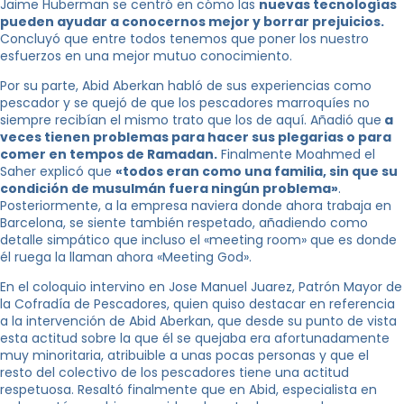
Jaime Huberman se centró en cómo las
nuevas tecnologías
pueden ayudar a conocernos mejor y borrar prejuicios.
Concluyó que entre todos tenemos que poner los nuestro
esfuerzos en una mejor mutuo conocimiento.
Por su parte, Abid Aberkan habló de sus experiencias como
pescador y se quejó de que los pescadores marroquíes no
siempre recibían el mismo trato que los de aquí. Añadió que
a
veces tienen problemas para hacer sus plegarias o para
comer en tempos de Ramadan.
Finalmente Moahmed el
Saher explicó que
«todos eran como una familia, sin que su
condición de musulmán fuera ningún problema»
.
Posteriormente, a la empresa naviera donde ahora trabaja en
Barcelona, ​​se siente también respetado, añadiendo como
detalle simpático que incluso el «meeting room» que es donde
él ruega la llaman ahora «Meeting God».
En el coloquio intervino en Jose Manuel Juarez, Patrón Mayor de
la Cofradía de Pescadores, quien quiso destacar en referencia
a la intervención de Abid Aberkan, que desde su punto de vista
esta actitud sobre la que él se quejaba era afortunadamente
muy minoritaria, atribuible a unas pocas personas y que el
resto del colectivo de los pescadores tiene una actitud
respetuosa. Resaltó finalmente que en Abid, especialista en