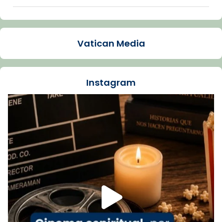
Arquebisbat de Barcelona
2 weeks ago
Vatican Media
La Carmina va patir depressió. Fa gairebé
dos mesos, a l'Estadi Lluís Companys, la
jove va fer arribar el seu testimoni al papa
Instagram
Lleó XIV.
Recupera l'entrevista comp
Vatican
tican News 👇
News
www.vaticannews.va/es/iglesia/news/2026-
07/carmina-historia-depresion-papa-viaje-
espana-testimoni...
Foto
View on Facebook
·
Share
Arquebisbat de Barcelona