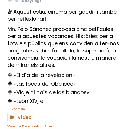
5 days ago
🎬 Aquest estiu, cinema per gaudir i també
per reflexionar!
Mn. Peio Sánchez proposa cinc pel·lícules
per a aquestes vacances. Històries per a
tots els públics que ens conviden a fer-nos
preguntes sobre l'acollida, la superació, la
convivència, la vocació i la nostra manera
de mirar els altres.
🍿 «El día de la revelación»
🍿 «Las locas del Obelisco»
🍿 «Viaje al país de los blancos»
🍿 «León XIV, e
...
Ver más
Vídeo
View on Facebook
·
Share