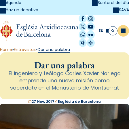
Agenda
Santoral del día
SAVA
Haz un donativo
Facebook
Instagram
X / Twitter
YouTube
ES
Me
Buscar
WhatsApp
Flickr
Radio Estel
Catalunya Cristi
Home
Entrevistas
Dar una palabra
Dar una palabra
El ingeniero y teólogo Carles Xavier Noriega
emprende una nueva misión como
sacerdote en el Monasterio de Montserrat
27 Nov, 2017
Església de Barcelona