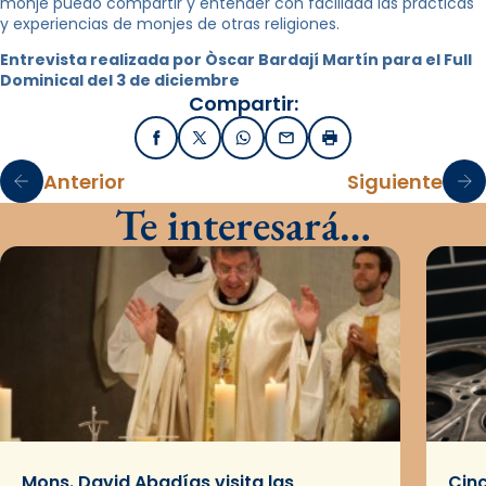
monje puedo compartir y entender con facilidad las prácticas
y experiencias de monjes de otras religiones.
Entrevista realizada por Òscar Bardají Martín para el Full
Dominical del 3 de diciembre
Compartir:
Facebook
X / Twitter
WhatsApp
Email
Imprimir
Anterior
Siguiente
Te interesará…
Mons. David Abadías visita las
Cinc