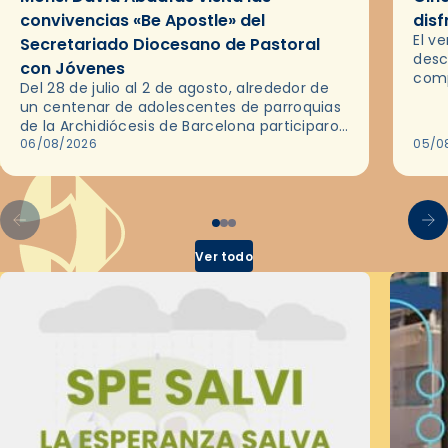
convivencias «Be Apostle» del
disf
El v
Secretariado Diocesano de Pastoral
desc
con Jóvenes
comp
Del 28 de julio al 2 de agosto, alrededor de
ocas
un centenar de adolescentes de parroquias
histo
de la Archidiócesis de Barcelona participaron
sobr
en las convivencias Be Apostle, organizadas
06/08/2026
05/0
por el Secretariado Diocesano…
Ver todo