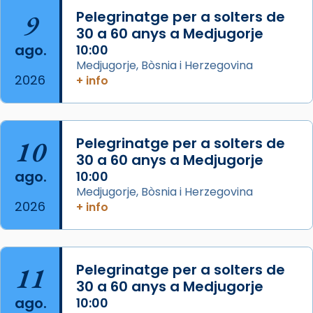
L’arquebisbe de Barcelona, el cardenal Joan
9
Pelegrinatge per a solters de
Josep Omella, ha presidit la missa i l’ha
30 a 60 anys a Medjugorje
concelebrat el bisbe auxiliar de Barcelona,
ago.
10:00
Mons. David Abadías.
Medjugorje, Bòsnia i Herzegovina
2026
+ info
📸 Dr. G. Simón
Foto
View on Facebook
·
Share
10
Pelegrinatge per a solters de
30 a 60 anys a Medjugorje
Arquebisbat de Barcelona
ago.
10:00
2 weeks ago
Medjugorje, Bòsnia i Herzegovina
2026
Memòria de les santes Juliana i
+ info
Semproniana, verges i màrtirs.
Acompanyant la història de sant Cugat, a
partir de l’Edat Mitjana sorgeix la tradició
11
Pelegrinatge per a solters de
que les santes Juliana (“relatiu a Júlia”) i
30 a 60 anys a Medjugorje
Semproniana (“relatiu a Semprònia =
ago.
10:00