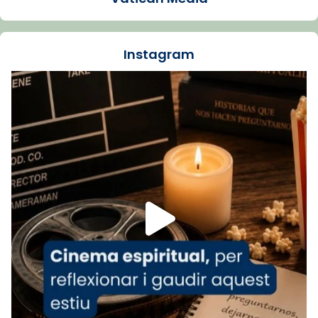
La Carmina va patir depressió. Fa gairebé
dos mesos, a l'Estadi Lluís Companys, la
jove va fer arribar el seu testimoni al papa
Instagram
Lleó XIV.
Recupera l'entrevista comp
Vatican
tican News 👇
News
www.vaticannews.va/es/iglesia/news/2026-
07/carmina-historia-depresion-papa-viaje-
espana-testimoni...
Foto
View on Facebook
·
Share
Arquebisbat de Barcelona
1 week ago
«Avui les santes Juliana i Semproniana ens
ajuden a alçar la mirada»