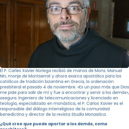
El P. Carles Xavier Noriega recibió de manos de Mons. Manuel
Nin, monje de Montserrat y ahora exarca apostólico para los
católicos de tradición bizantina en Grecia, la ordenación
presbiteral el pasado 4 de noviembre. «Es un paso más que Dios
me pide para salir de mí y fue a encontrar y servir a los demás»,
asegura. Ingeniero de telecomunicaciones y licenciado en
teología, especializado en monástica, el P. Carlos Xavier es el
responsable del diálogo interreligioso de la comunidad
benedictina y director de la revista
Studia Monastica
.
¿Qué cree que puede aportar a los demás, como