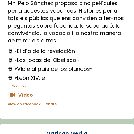
Mn. Peio Sánchez proposa cinc pel·lícules
per a aquestes vacances. Històries per a
tots els públics que ens conviden a fer-nos
preguntes sobre l'acollida, la superació, la
convivència, la vocació i la nostra manera
de mirar els altres.
🍿 «El día de la revelación»
🍿 «Las locas del Obelisco»
🍿 «Viaje al país de los blancos»
🍿 «León XIV, e
...
Ver más
Vídeo
View on Facebook
·
Share
Arquebisbat de Barcelona
1 week ago
Vatican Media