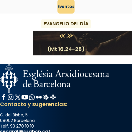
Eventos
EVANGELIO DEL DÍA
(Mt 16,24-28)
Facebook
Instagram
X / Twitter
YouTube
WhatsApp
Flickr
Radio Estel
Catalunya Cristiana
Contacto y sugerencias:
C. del Bisbe, 5
08002 Barcelona
Telf. 93 270 10 10
secgral@arqbcn.cat