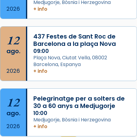
eterna”) són deixebles seves. I l’any 1667, el
Medjugorje, Bòsnia i Herzegovina
2026
+ info
frare Joan Gaspar Roig, afirma en una obra
que les santes són filles de l’antiga Iluro.
Mataró en reivindicarà les relíq
...
Ver más
12
437 Festes de Sant Roc de
Foto
Barcelona a la plaça Nova
ago.
09:00
View on Facebook
·
Share
Plaça Nova, Ciutat Vella, 08002
Barcelona, Espanya
2026
+ info
12
Pelegrinatge per a solters de
30 a 60 anys a Medjugorje
ago.
10:00
Medjugorje, Bòsnia i Herzegovina
2026
+ info