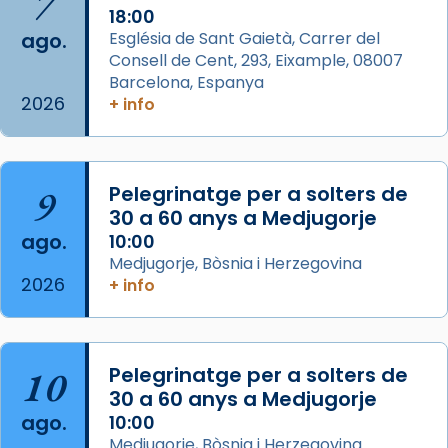
7
2 weeks ago
18:00
ago.
Església de Sant Gaietà, Carrer del
Aquest dilluns, 27 de juliol, ha tingut lloc la
Consell de Cent, 293, Eixample, 08007
missa d’acció de gràcies en agraïment al
Barcelona, Espanya
comitè organitzador de la visita apostòlica
2026
+ info
del Sant Pare Lleó XIV a Barcelona, i als
col·laboradors, a la Catedral de Barcelona.
L’arquebisbe de Barcelona, el cardenal Joan
9
Pelegrinatge per a solters de
Josep Omella, ha presidit la missa i l’ha
30 a 60 anys a Medjugorje
concelebrat el bisbe auxiliar de Barcelona,
ago.
10:00
Mons. David Abadías.
Medjugorje, Bòsnia i Herzegovina
2026
+ info
📸 Dr. G. Simón
Foto
View on Facebook
·
Share
10
Pelegrinatge per a solters de
30 a 60 anys a Medjugorje
Arquebisbat de Barcelona
ago.
10:00
2 weeks ago
Medjugorje, Bòsnia i Herzegovina