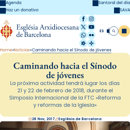
Agenda
Santoral del día
SAVA
Haz un donativo
Facebook
Instagram
X / Twitter
YouTube
ES
Me
Buscar
WhatsApp
Flickr
Radio Estel
Catalunya Cristi
Home
Noticias
Caminando hacia el Sínodo de jóvenes
Caminando hacia el Sínodo
de jóvenes
La próxima actividad tendrá lugar los días
21 y 22 de febrero de 2018, durante el
Simposio Internacional de la FTC «Reforma
y reformas de la Iglesia»
28 Nov, 2017
Església de Barcelona