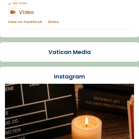
...
Ver más
Vídeo
View on Facebook
·
Share
Arquebisbat de Barcelona
1 week ago
Vatican Media
La Carmina va patir depressió. Fa gairebé
dos mesos, a l'Estadi Lluís Companys, la
jove va fer arribar el seu testimoni al papa
Instagram
Lleó XIV.
Recupera l'entrevista comp
Vatican
tican News 👇
News
www.vaticannews.va/es/iglesia/news/2026-
07/carmina-historia-depresion-papa-viaje-
espana-testimoni...
Foto