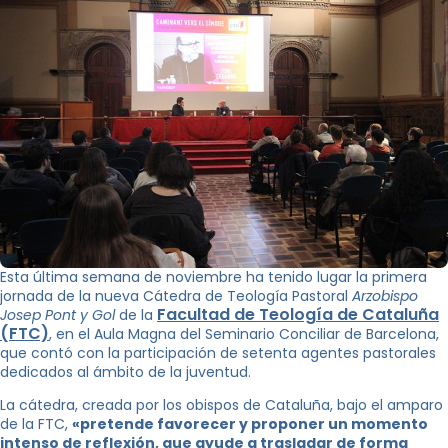
Esta última semana de noviembre ha tenido lugar la primera
jornada de la nueva Cátedra de Teología Pastoral
Arzobispo
Facultad de Teología de Cataluña
Josep Pont y Gol
de la
(FTC)
, en el Aula Magna del Seminario Conciliar de Barcelona, ​​
que contó con la participación de setenta agentes pastorales
dedicados al ámbito de la juventud.
La cátedra, creada por los obispos de Cataluña, bajo el amparo
de la FTC,
«pretende favorecer y proponer un momento
intenso de reflexión, que ayude a trasladar de forma