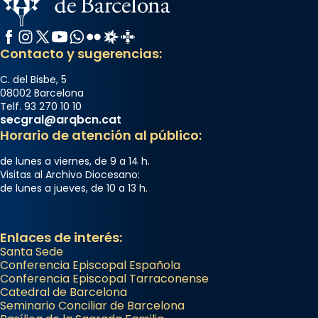
Facebook
Instagram
X / Twitter
YouTube
WhatsApp
Flickr
Radio Estel
Catalunya Cristiana
Contacto y sugerencias:
C. del Bisbe, 5
08002 Barcelona
Telf. 93 270 10 10
secgral@arqbcn.cat
Horario de atención al público:
de lunes a viernes, de 9 a 14 h.
Visitas al Archivo Diocesano:
de lunes a jueves, de 10 a 13 h.
Enlaces de interés:
Santa Sede
Conferencia Episcopal Española
Conferencia Episcopal Tarraconense
Catedral de Barcelona
Seminario Conciliar de Barcelona