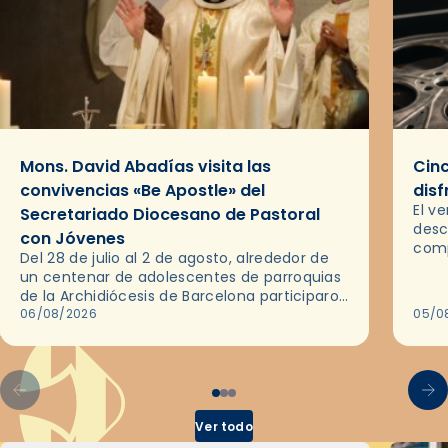
Mons. David Abadías visita las
Cinc
convivencias «Be Apostle» del
disf
El v
Secretariado Diocesano de Pastoral
desc
con Jóvenes
comp
Del 28 de julio al 2 de agosto, alrededor de
ocas
un centenar de adolescentes de parroquias
histo
de la Archidiócesis de Barcelona participaron
sobr
en las convivencias Be Apostle, organizadas
06/08/2026
05/0
por el Secretariado Diocesano…
Ver todo