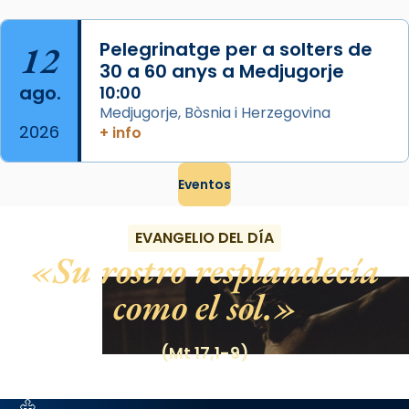
12
Pelegrinatge per a solters de
30 a 60 anys a Medjugorje
ago.
10:00
Medjugorje, Bòsnia i Herzegovina
2026
+ info
Eventos
EVANGELIO DEL DÍA
Su rostro resplandecía
como el sol.
(Mt 17,1-9)