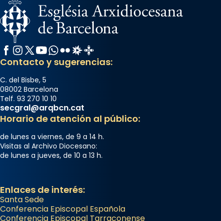
Facebook
Instagram
X / Twitter
YouTube
WhatsApp
Flickr
Radio Estel
Catalunya Cristiana
Contacto y sugerencias:
C. del Bisbe, 5
08002 Barcelona
Telf. 93 270 10 10
secgral@arqbcn.cat
Horario de atención al público:
de lunes a viernes, de 9 a 14 h.
Visitas al Archivo Diocesano:
de lunes a jueves, de 10 a 13 h.
Enlaces de interés:
Santa Sede
Conferencia Episcopal Española
Conferencia Episcopal Tarraconense