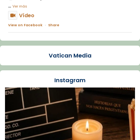
...
Ver más
Vídeo
View on Facebook
·
Share
Arquebisbat de Barcelona
1 week ago
Vatican Media
La Carmina va patir depressió. Fa gairebé
dos mesos, a l'Estadi Lluís Companys, la
jove va fer arribar el seu testimoni al papa
Instagram
Lleó XIV.
Recupera l'entrevista comp
Vatican
tican News 👇
News
www.vaticannews.va/es/iglesia/news/2026-
07/carmina-historia-depresion-papa-viaje-
espana-testimoni...
Foto