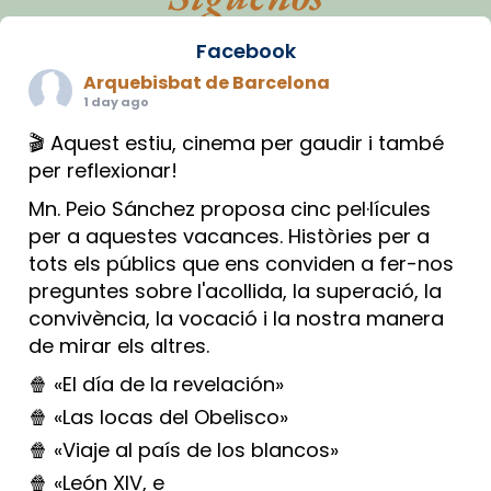
Facebook
Arquebisbat de Barcelona
1 day ago
🎬 Aquest estiu, cinema per gaudir i també
per reflexionar!
Mn. Peio Sánchez proposa cinc pel·lícules
per a aquestes vacances. Històries per a
tots els públics que ens conviden a fer-nos
preguntes sobre l'acollida, la superació, la
convivència, la vocació i la nostra manera
de mirar els altres.
🍿 «El día de la revelación»
🍿 «Las locas del Obelisco»
🍿 «Viaje al país de los blancos»
🍿 «León XIV, e