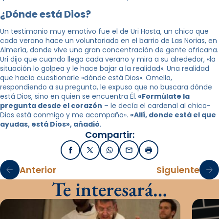
¿Dónde está Dios?
Un testimonio muy emotivo fue el de Uri Hosta, un chico que
cada verano hace un voluntariado en el barrio de Las Norias, en
Almería, donde vive una gran concentración de gente africana.
Uri dijo que cuando llega cada verano y mira a su alrededor, «la
situación lo golpea y le hace bajar a la realidad». Una realidad
que hacía cuestionarle «dónde está Dios». Omella,
respondiendo a su pregunta, le expuso que no buscara dónde
está Dios, sino en quien se encuentra Él.
«Formúlate la
pregunta desde el corazón
– le decía el cardenal al chico-
Dios está conmigo y me acompaña».
«Allí, donde está el que
ayudas, está Dios», añadió
.
Compartir:
Facebook
X / Twitter
WhatsApp
Email
Imprimir
Anterior
Siguiente
Te interesará…