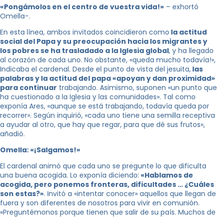
«Pongámolos en el centro de vuestra vida!»
– exhortó
Omella-.
En esta línea, ambos invitados coincidieron como
la actitud
social del Papa y su preocupación hacia los migrantes y
los pobres se ha trasladado a la Iglesia global
, y ha llegado
al corazón de cada uno. No obstante, «queda mucho todavía!»,
Indicaba el cardenal. Desde el punto de vista del jesuita,
las
palabras y la actitud del papa «apoyan y dan proximidad»
para continuar
trabajando. Asimismo, suponen «un punto que
ha cuestionado a la Iglesia y las comunidades». Tal como
exponía Ares, «aunque se está trabajando, todavía queda por
recorrer». Según inquirió, «cada uno tiene una semilla receptiva
a ayudar al otro, que hay que regar, para que dé sus frutos»,
añadió.
Omella: «¡Salgamos!»
El cardenal animó que cada uno se pregunte lo que dificulta
una buena acogida. Lo exponía diciendo:
«Hablamos de
acogida, pero ponemos fronteras, dificultades … ¿Cuáles
son estas?»
. Invitó a «intentar conocer» aquellos que llegan de
fuera y son diferentes de nosotros para vivir en comunión.
«Preguntémonos porque tienen que salir de su país. Muchos de