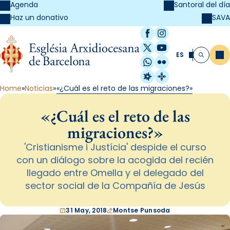
Agenda
Santoral del día
SAVA
Haz un donativo
Facebook
Instagram
X / Twitter
YouTube
ES
Me
Buscar
WhatsApp
Flickr
Radio Estel
Catalunya Cristi
Home
Noticias
«¿Cuál es el reto de las migraciones?»
«¿Cuál es el reto de las
migraciones?»
'Cristianisme i Justícia' despide el curso
con un diálogo sobre la acogida del recién
llegado entre Omella y el delegado del
sector social de la Compañía de Jesús
31 May, 2018
Montse Punsoda