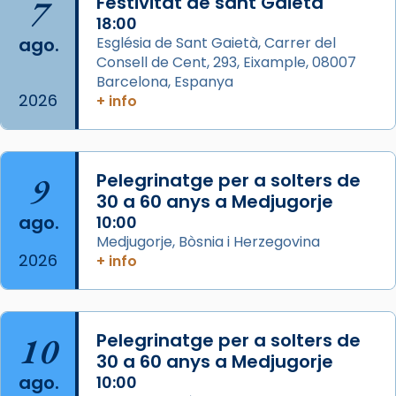
7
Festivitat de sant Gaietà
de Barcelona.
1 week ago
18:00
ago.
Església de Sant Gaietà, Carrer del
Aquest dilluns, 27 de juliol, ha tingut lloc la
Consell de Cent, 293, Eixample, 08007
missa d’acció de gràcies en agraïment al
Barcelona, Espanya
comitè organitzador de la visita apostòlica
2026
+ info
del Sant Pare Lleó XIV a Barcelona, i als
col·laboradors, a la Catedral de Barcelona.
L’arquebisbe de Barcelona, el cardenal Joan
9
Pelegrinatge per a solters de
Josep Omella, ha presidit la missa i l’ha
30 a 60 anys a Medjugorje
concelebrat el bisbe auxiliar de Barcelona,
ago.
10:00
Mons. David Abadías.
Medjugorje, Bòsnia i Herzegovina
2026
+ info
📸 Dr. G. Simón
Foto
View on Facebook
·
Share
10
Pelegrinatge per a solters de
30 a 60 anys a Medjugorje
Arquebisbat de Barcelona
ago.
10:00
2 weeks ago