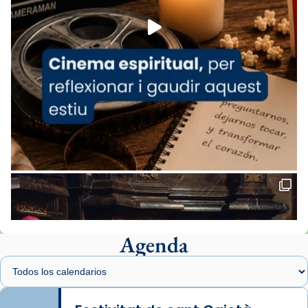
View on Facebook
·
Share
Arquebisbat de Barcelona
1 week ago
«Avui les santes Juliana i Semproniana ens
ajuden a alçar la mirada»
Mons. Sergi Gordo, bisbe de Tortosa, ha
presidit aquest 27 de juliol la missa de Les
Santes de Mataró.
🔗
tinyurl.com/cvu5jmbk
📸 J. Merino
Agenda
Foto
View on Facebook
·
Share
Arquebisbat de Barcelona
is at Catedral