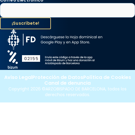
Correo Electrónico
*
Aviso Legal
Protección de Datos
Política de Cookies
Canal de denuncia
Copyright 2026 ©ARZOBISPADO DE BARCELONA, todos los
derechos reservados.