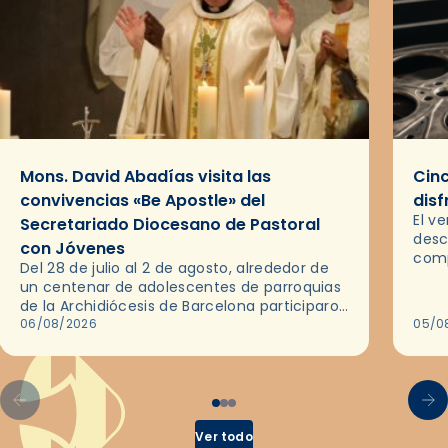
Mons. David Abadías visita las
Cinc
convivencias «Be Apostle» del
disf
El v
Secretariado Diocesano de Pastoral
desc
con Jóvenes
comp
Del 28 de julio al 2 de agosto, alrededor de
ocas
un centenar de adolescentes de parroquias
histo
de la Archidiócesis de Barcelona participaron
sobr
en las convivencias Be Apostle, organizadas
06/08/2026
05/0
por el Secretariado Diocesano…
Ver todo