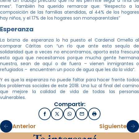
tiene un trabajo precario que no les permite llegar a final de
mes”. También ha querido remarcar que: “Respecto a la
composición de las familias atendidas, al 44% de los hogares
hay niños, y el 17% de los hogares son monoparentales”
Esperanza
La brizna de esperanza lo ha puesto el Cardenal Omella al
comparar Cáritas con “un río que ante esta sequía de
solidaridad que a veces no encontramos, aporta esta frescura
esta agua que necesitamos porque mucha gente hermana
nuestra, sean de aquí o de fuera – vienen inmigrantes o
refugiados – encuentren un poco de agua que les da la vida”.
Y es que la esperanza no puede faltar para hacer frente todos
los problemas sociales de este 2018. Una luz al final del camino
que mejore la calidad de vida de todas las personas
vulnerables.
Compartir:
Facebook
X / Twitter
WhatsApp
Email
Imprimir
Anterior
Siguiente
Te interesará…