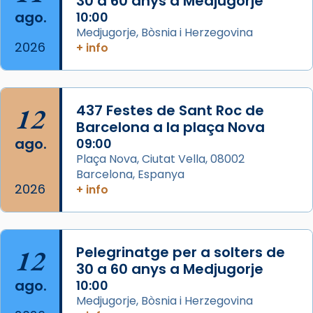
30 a 60 anys a Medjugorje
ago.
10:00
Arquebisbat de Barcelona
Medjugorje, Bòsnia i Herzegovina
2 weeks ago
2026
+ info
Memòria de les santes Juliana i
Semproniana, verges i màrtirs.
Acompanyant la història de sant Cugat, a
12
437 Festes de Sant Roc de
partir de l’Edat Mitjana sorgeix la tradició
Barcelona a la plaça Nova
que les santes Juliana (“relatiu a Júlia”) i
ago.
09:00
Semproniana (“relatiu a Semprònia =
Plaça Nova, Ciutat Vella, 08002
eterna”) són deixebles seves. I l’any 1667, el
Barcelona, Espanya
2026
frare Joan Gaspar Roig, afirma en una obra
+ info
que les santes són filles de l’antiga Iluro.
Mataró en reivindicarà les relíq
...
Ver más
12
Pelegrinatge per a solters de
Foto
30 a 60 anys a Medjugorje
ago.
10:00
View on Facebook
·
Share
Medjugorje, Bòsnia i Herzegovina