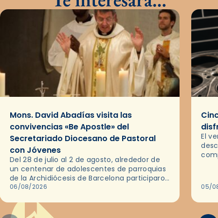
Mons. David Abadías visita las
Cinc
convivencias «Be Apostle» del
disf
El v
Secretariado Diocesano de Pastoral
desc
con Jóvenes
comp
Del 28 de julio al 2 de agosto, alrededor de
ocas
un centenar de adolescentes de parroquias
histo
de la Archidiócesis de Barcelona participaron
sobr
en las convivencias Be Apostle, organizadas
06/08/2026
05/0
por el Secretariado Diocesano…