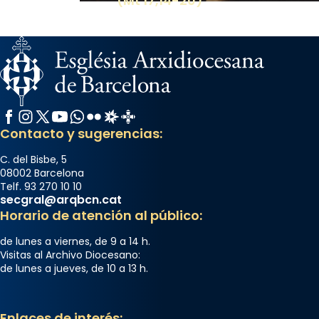
(Mt 17,14-20)
Facebook
Instagram
X / Twitter
YouTube
WhatsApp
Flickr
Radio Estel
Catalunya Cristiana
Contacto y sugerencias:
C. del Bisbe, 5
08002 Barcelona
Telf. 93 270 10 10
secgral@arqbcn.cat
Horario de atención al público:
de lunes a viernes, de 9 a 14 h.
Visitas al Archivo Diocesano:
de lunes a jueves, de 10 a 13 h.
Enlaces de interés: