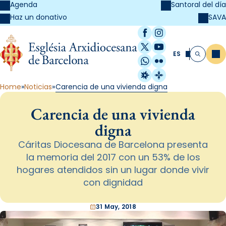
Agenda
Santoral del día
SAVA
Haz un donativo
Facebook
Instagram
X / Twitter
YouTube
ES
Me
Buscar
WhatsApp
Flickr
Radio Estel
Catalunya Cristi
Home
Noticias
Carencia de una vivienda digna
Carencia de una vivienda
digna
Cáritas Diocesana de Barcelona presenta
la memoria del 2017 con un 53% de los
hogares atendidos sin un lugar donde vivir
con dignidad
31 May, 2018