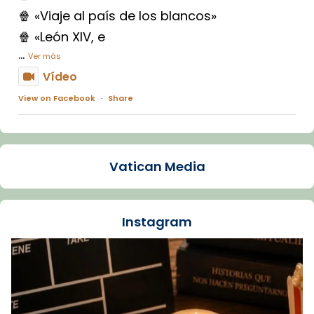
🍿 «Viaje al país de los blancos»
🍿 «León XIV, e
...
Ver más
Vídeo
View on Facebook
·
Share
Arquebisbat de Barcelona
1 week ago
Vatican Media
La Carmina va patir depressió. Fa gairebé
dos mesos, a l'Estadi Lluís Companys, la
jove va fer arribar el seu testimoni al papa
Instagram
Lleó XIV.
Recupera l'entrevista comp
Vatican
tican News 👇
News
www.vaticannews.va/es/iglesia/news/2026-
07/carmina-historia-depresion-papa-viaje-