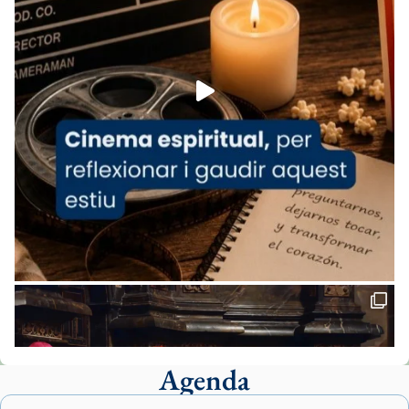
espana-testimoni...
Foto
View on Facebook
·
Share
Arquebisbat de Barcelona
2 weeks ago
«Avui les santes Juliana i Semproniana ens
ajuden a alçar la mirada»
Mons. Sergi Gordo, bisbe de Tortosa, ha
presidit aquest 27 de juliol la missa de Les
Santes de Mataró.
🔗
tinyurl.com/cvu5jmbk
📸 J. Merino
Agenda
Foto
View on Facebook
·
Share