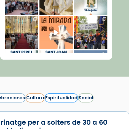
ebraciones
Cultura
Espiritualidad
Social
rinatge per a solters de 30 a 60
Síguenos en Instagram
Cargar más...