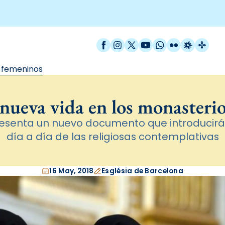
Facebook
Instagram
X / Twitter
YouTube
WhatsApp
Flickr
Radio Est
Catal
s femeninos
nueva vida en los monasteri
resenta un nuevo documento que introducirá
día a día de las religiosas contemplativas
16 May, 2018
Església de Barcelona