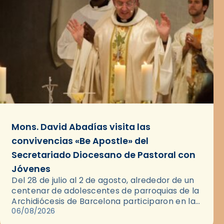
Mons. David Abadías visita las
convivencias «Be Apostle» del
Secretariado Diocesano de Pastoral con
Jóvenes
Del 28 de julio al 2 de agosto, alrededor de un
centenar de adolescentes de parroquias de la
Archidiócesis de Barcelona participaron en las
convivencias Be Apostle, organizadas por el
06/08/2026
Secretariado Diocesano…