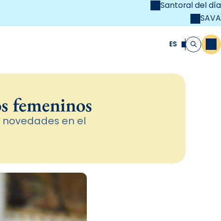
Santoral del día
SAVA
el
unya Cristiana
ES
M
Buscar
os femeninos
 novedades en el