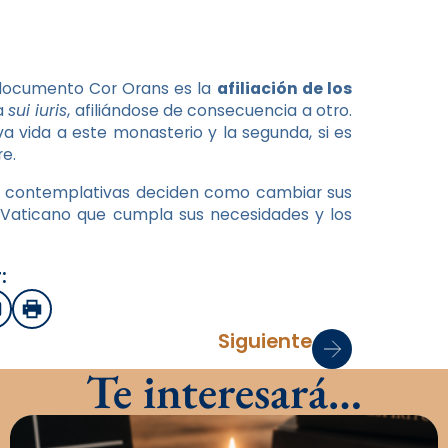
l documento Cor Orans es la
afiliación de los
a
sui iuris
, afiliándose de consecuencia a otro.
a vida a este monasterio y la segunda, si es
e.
as contemplativas deciden como cambiar sus
 Vaticano que cumpla sus necesidades y los
:
sApp
mail
Imprimir
Siguiente
Te interesará…