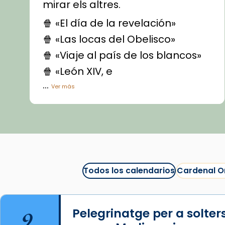
mirar els altres.
🍿 «El día de la revelación»
🍿 «Las locas del Obelisco»
🍿 «Viaje al país de los blancos»
🍿 «León XIV, e
...
Ver más
Vídeo
View on Facebook
·
Share
Arquebisbat de Barcelona
1 week ago
Todos los calendarios
Cardenal O
La Carmina va patir depressió.
Fa gairebé dos mesos, a l'Estadi
Lluís Companys, la jove va fer
9
Pelegrinatge per a solter
arribar el seu testimoni al papa