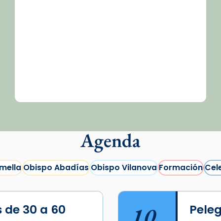
Agenda
mella
Obispo Abadías
Obispo Vilanova
Formación
Cel
s de 30 a 60
10
Peleg