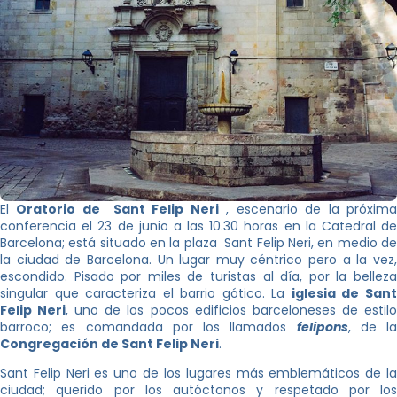
El
Oratorio de Sant Felip Neri
, escenario de la próxim
conferencia el 23 de junio a las 10.30 horas en la Catedral de
Barcelona; está situado en la plaza Sant Felip Neri, en medio de
la ciudad de Barcelona. Un lugar muy céntrico pero a la vez,
escondido. Pisado por miles de turistas al día, por la belleza
singular que caracteriza el barrio gótico. La
iglesia de San
Felip Neri
, uno de los pocos edificios barceloneses de estil
barroco; es comandada por los llamados
felipons
, de la
Congregación de Sant Felip Neri
.
Sant Felip Neri es uno de los lugares más emblemáticos de la
ciudad; querido por los autóctonos y respetado por los