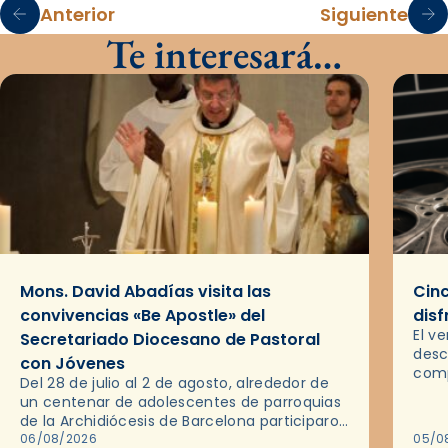
Anterior
Siguiente
Te interesará…
Mons. David Abadías visita las
Cinc
convivencias «Be Apostle» del
disf
El v
Secretariado Diocesano de Pastoral
desc
con Jóvenes
comp
Del 28 de julio al 2 de agosto, alrededor de
ocas
un centenar de adolescentes de parroquias
histo
de la Archidiócesis de Barcelona participaron
sobr
en las convivencias Be Apostle, organizadas
06/08/2026
05/0