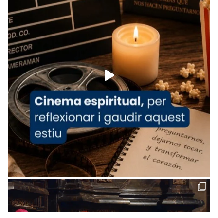
www.vaticannews.va/es/iglesia/news/2026-
07/carmina-historia-depresion-papa-viaje-
espana-testimoni...
Foto
View on Facebook
·
Share
Arquebisbat de Barcelona
2 weeks ago
«Avui les santes Juliana i Semproniana ens
ajuden a alçar la mirada»
Mons. Sergi Gordo, bisbe de Tortosa, ha
presidit aquest 27 de juliol la missa de Les
Santes de Mataró.
🔗
tinyurl.com/cvu5jmbk
📸 J. Merino