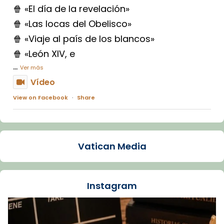
🍿 «El día de la revelación»
🍿 «Las locas del Obelisco»
🍿 «Viaje al país de los blancos»
🍿 «León XIV, e
...
Ver más
Vídeo
View on Facebook
·
Share
Arquebisbat de Barcelona
1 week ago
Vatican Media
La Carmina va patir depressió. Fa gairebé
dos mesos, a l'Estadi Lluís Companys, la
jove va fer arribar el seu testimoni al papa
Instagram
Lleó XIV.
Recupera l'entrevista comp
Vatican
tican News 👇
News