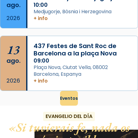
ago.
10:00
View on Facebook
·
Share
Medjugorje, Bòsnia i Herzegovina
2026
+ info
13
437 Festes de Sant Roc de
Barcelona a la plaça Nova
ago.
09:00
Plaça Nova, Ciutat Vella, 08002
Barcelona, Espanya
2026
+ info
Eventos
EVANGELIO DEL DÍA
Si tuvierais fe, nada os