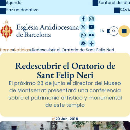
Agenda
Santoral del día
SAVA
Haz un donativo
Facebook
Instagram
X / Twitter
YouTube
ES
Me
Buscar
WhatsApp
Flickr
Radio Estel
Catalunya Cristi
Home
Noticias
Redescubrir el Oratorio de Sant Felip Neri
Redescubrir el Oratorio de
Sant Felip Neri
El próximo 23 de junio el director del Museo
de Montserrat presentará una conferencia
sobre el patrimonio artístico y monumental
de este templo
20 Jun, 2018