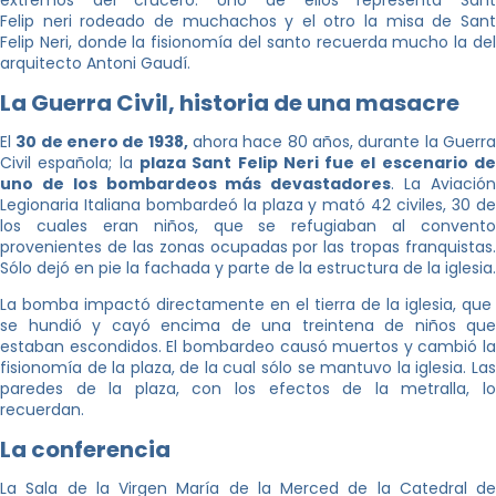
extremos del crucero. Uno de ellos representa Sant
Felip neri rodeado de muchachos y el otro la misa de Sant
Felip Neri, donde la fisionomía del santo recuerda mucho la del
arquitecto Antoni Gaudí.
La Guerra Civil, historia de una masacre
El
30 de enero de 1938,
ahora hace 80 años, durante la Guerr
Civil española; la
plaza Sant Felip Neri fue el escenario d
uno de los bombardeos más devastadores
. La Aviació
Legionaria Italiana bombardeó la plaza y mató 42 civiles, 30 de
los cuales eran niños, que se refugiaban al convento
provenientes de las zonas ocupadas por las tropas franquistas.
Sólo dejó en pie la fachada y parte de la estructura de la iglesia.
La bomba impactó directamente en el tierra de la iglesia, que
se hundió y cayó encima de una treintena de niños que
estaban escondidos. El bombardeo causó muertos y cambió la
fisionomía de la plaza, de la cual sólo se mantuvo la iglesia. Las
paredes de la plaza, con los efectos de la metralla, lo
recuerdan.
La conferencia
La Sala de la Virgen María de la Merced de la Catedral de