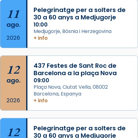
Foto
11
Pelegrinatge per a solters de
View on Facebook
·
Share
30 a 60 anys a Medjugorje
ago.
10:00
Arquebisbat de Barcelona
Medjugorje, Bòsnia i Herzegovina
2 weeks ago
2026
+ info
Memòria de les santes Juliana i
Semproniana, verges i màrtirs.
Acompanyant la història de sant Cugat, a
12
437 Festes de Sant Roc de
partir de l’Edat Mitjana sorgeix la tradició
Barcelona a la plaça Nova
que les santes Juliana (“relatiu a Júlia”) i
ago.
09:00
Semproniana (“relatiu a Semprònia =
Plaça Nova, Ciutat Vella, 08002
eterna”) són deixebles seves. I l’any 1667, el
Barcelona, Espanya
2026
frare Joan Gaspar Roig, afirma en una obra
+ info
que les santes són filles de l’antiga Iluro.
Mataró en reivindicarà les relíq
...
Ver más
12
Pelegrinatge per a solters de
Foto
30 a 60 anys a Medjugorje