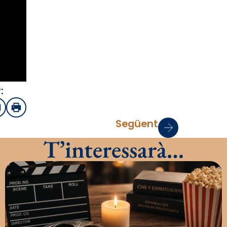
:
sApp
mail
Imprimir
Següent
T’interessarà…