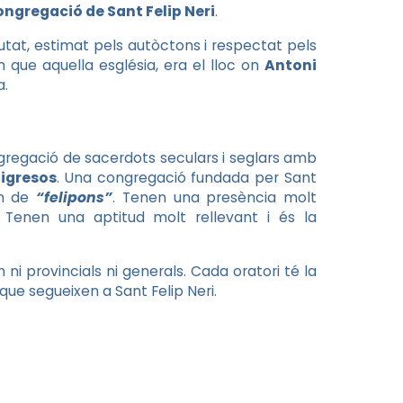
ngregació de Sant Felip Neri
.
utat, estimat pels autòctons i respectat pels
 que aquella església, era el lloc on
Antoni
a.
ngregació de sacerdots seculars i seglars amb
ligresos
. Una congregació fundada per Sant
om de
“felipons”
. Tenen una presència molt
 Tenen una aptitud molt rellevant i és la
n ni provincials ni generals. Cada oratori té la
 que segueixen a Sant Felip Neri.