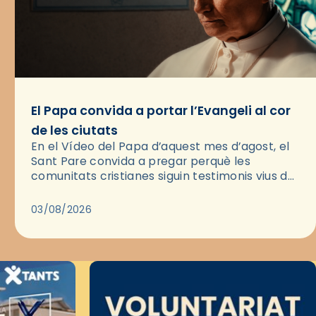
El Papa convida a portar l’Evangeli al cor
de les ciutats
En el Vídeo del Papa d’aquest mes d’agost, el
Sant Pare convida a pregar perquè les
comunitats cristianes siguin testimonis vius de
l’Evangeli enmig de les ciutats. A través d’una
pregària, el…
03/08/2026