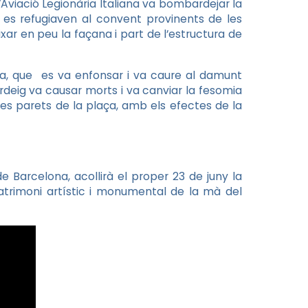
L’Aviació Legionària Italiana va bombardejar la
e es refugiaven al convent provinents de les
ar en peu la façana i part de l’estructura de
ia, que es va enfonsar i va caure al damunt
eig va causar morts i va canviar la fesomia
Les parets de la plaça, amb els efectes de la
 Barcelona, acollirà el proper 23 de juny la
patrimoni artístic i monumental de la mà del