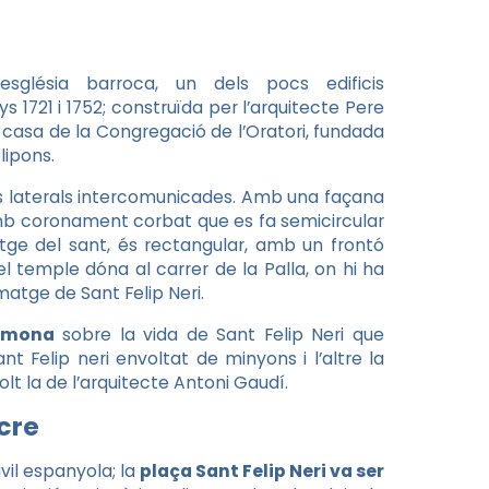
’església barroca, un dels pocs edificis
s 1721 i 1752; construïda per l’arquitecte Pere
 casa de la Congregació de l’Oratori, fundada
lipons.
es laterals intercomunicades. Amb una façana
 amb coronament corbat que es fa semicircular
matge del sant, és rectangular, amb un frontó
 temple dóna al carrer de la Palla, on hi ha
matge de Sant Felip Neri.
limona
sobre la vida de Sant Felip Neri que
t Felip neri envoltat de minyons i l’altre la
lt la de l’arquitecte Antoni Gaudí.
cre
ivil espanyola; la
plaça Sant Felip Neri va ser