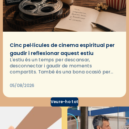
Cinc pel·lícules de cinema espiritual per
gaudir i reflexionar aquest estiu
L'estiu és un temps per descansar,
desconnectar i gaudir de moments
compartits. També és una bona ocasió per
deixar-se portar per una bona història i, a
través del cinema, reflexionar sobre les…
05/08/2026
Veure-ho tot