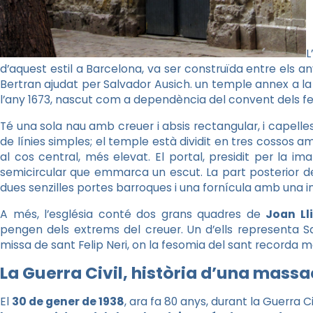
L
d’aquest estil a Barcelona, va ser construïda entre els any
Bertran ajudat per Salvador Ausich. un temple annex a la
l’any 1673, nascut com a dependència del convent dels fe
Té una sola nau amb creuer i absis rectangular, i capell
de línies simples; el temple està dividit en tres cossos
al cos central, més elevat. El portal, presidit per la i
semicircular que emmarca un escut. La part posterior del
dues senzilles portes barroques i una fornícula amb una i
A més, l’església conté dos grans quadres de
Joan L
pengen dels extrems del creuer. Un d’ells representa San
missa de sant Felip Neri, on la fesomia del sant recorda mo
La Guerra Civil, història d’una massa
El
30 de gener de 1938
, ara fa 80 anys, durant la Guerra C