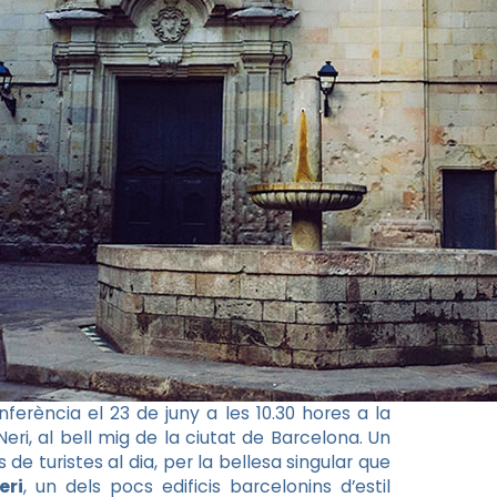
ferència el 23 de juny a les 10.30 hores a la
eri, al bell mig de la ciutat de Barcelona. Un
 de turistes al dia, per la bellesa singular que
eri
, un dels pocs edificis barcelonins d’estil