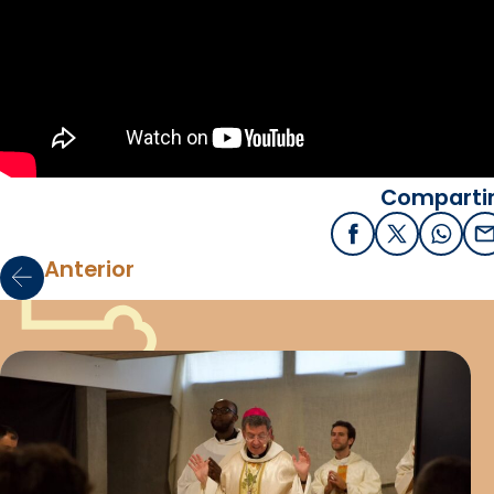
Compartir
Facebook
X / Twitter
What
E
Anterior