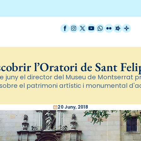
Facebook
Instagram
X / Twitter
YouTube
WhatsApp
Flickr
Radio Est
Catal
cobrir l’Oratori de Sant Feli
de juny el director del Museu de Montserrat 
sobre el patrimoni artístic i monumental d'
20 Juny, 2018