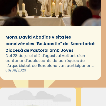
Mons. David Abadías visita les
convivències “Be Apostle” del Secretariat
Diocesà de Pastoral amb Joves
Del 28 de juliol al 2 d'agost, al voltant d'un
centenar d'adolescents de parròquies de
l'Arquebisbat de Barcelona van participar en
les convivències Be Apostle, organitzades pel
06/08/2026
Secretariat Diocesà de Pastoral amb…