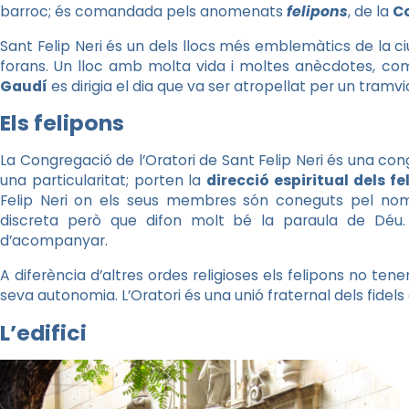
barroc; és comandada pels anomenats
felipons
, de la
Co
Sant Felip Neri és un dels llocs més emblemàtics de la ci
forans. Un lloc amb molta vida i moltes anècdotes, com
Gaudí
es dirigia el dia que va ser atropellat per un tramvi
Els felipons
La Congregació de l’Oratori de Sant Felip Neri és una co
una particularitat; porten la
direcció espiritual dels fe
Felip Neri on els seus membres són coneguts pel n
discreta però que difon molt bé la paraula de Déu.
d’acompanyar.
A diferència d’altres ordes religioses els felipons no tene
seva autonomia. L’Oratori és una unió fraternal dels fidels
L’edifici