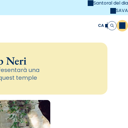
Santoral del dia
SAVA
el
unya Cristiana
CA
M
Cerca
p Neri
presentarà una
aquest temple