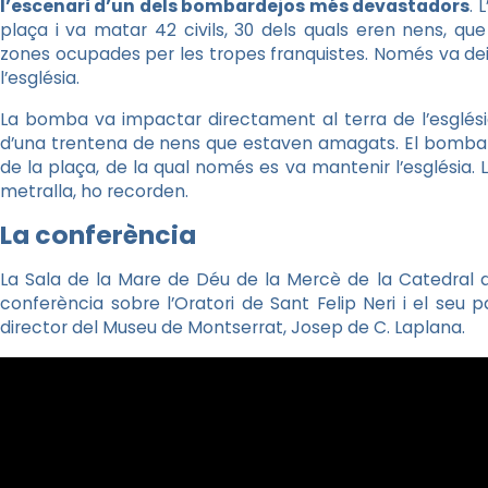
l’escenari d’un dels bombardejos més devastadors
. 
plaça i va matar 42 civils, 30 dels quals eren nens, qu
zones ocupades per les tropes franquistes. Només va deix
l’església.
La bomba va impactar directament al terra de l’esglés
d’una trentena de nens que estaven amagats. El bombard
de la plaça, de la qual només es va mantenir l’església. 
metralla, ho recorden.
La conferència
La Sala de la Mare de Déu de la Mercè de la Catedral de
conferència sobre l’Oratori de Sant Felip Neri i el seu 
director del Museu de Montserrat, Josep de C. Laplana.