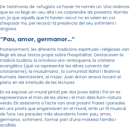
De testimonis de refugiats va haver-hi només un. Una vivència
que es va llegir en veu alta i va corprendre als presents. Només
un, ja que aquells que hi havien viscut no es veien en cor
d’exposar-ho, pel record i la presència del seu sofriment i
angoixa.
“Pau, amor, germanor…”
Posteriorment, les diferents tradicions espirituals i religioses van
llegir els seus textos propis sobre l’hospitalitat. Destacaven la
tradició budista, la ortodoxa siro-antioquena, la cristiana
evangèlica (que va representar les altres corrents del
cristianisme), la musulmana , la comunitat Bahà’í i Brahma
Kumaris. Mentrestant, el músic Joan Anton anava tocant el
piano en els interludis de les lectures.
Es va exposar un mural pintat per dos joves Adrià i Pol on es
representava el món de les obres i el món dela llum-natura
verda. Els assistents a l’acte van anar posant frases i paraules
en uns pòsits que enganxaven en el mural, amb un fil musical
de fons. Les paraules més abundants foren: pau, amor,
germanor, sofriment, formar part d’una mateixa família i
acollida.