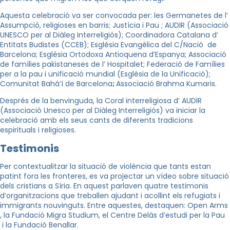
Aquesta celebració va ser convocada per: les Germanetes de l’
Assumpció, religioses en barris; Justícia i Pau ; AUDIR (Associació
UNESCO per al Diàleg Interreligiós); Coordinadora Catalana d’
Entitats Budistes (CCEB); Església Evangèlica del C/Nació de
Barcelona; Església Ortodoxa Antioquena
d’Espanya
; Associació
de famílies pakistaneses de l’ Hospitalet;
Federació de Famílies
per a la pau i unificació mundial (Església de la Unificació)
;
Comunitat Bahá’í de Barcelona
;
Associació Brahma Kumaris.
Després de la benvinguda, la Coral interreligiosa d’ AUDIR
(Associació Unesco per al Diàleg Interreligiós) va iniciar la
celebració amb els seus cants de diferents tradicions
espirituals i religioses.
Testimonis
Per contextualitzar la situació de violència que tants estan
patint fora les fronteres, es va projectar un vídeo sobre situació
dels cristians a Síria. En aquest parlaven quatre testimonis
d’organitzacions que treballen ajudant i acollint els refugiats i
immigrants nouvinguts. Entre aquestes, destaquen: Open Arms
, la Fundació Migra Studium, el Centre Delàs d’estudi per la Pau
i la Fundació Benallar.