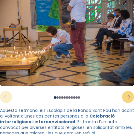
Aquesta setmana, els Escolapis de la Ronda Sant Pau han acollit
al voltant d’unes dos centes persones a la
Celebració
interreligiosa i interconviccional.
Es tracta d’un acte
convocat per diverses entitats religioses, en solidaritat amb les
persones que migren i les que cerquen refugi.