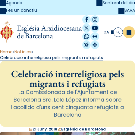
Agenda
Santoral del dia
SAVA
Fes un donatiu
Facebook
Instagram
X / Twitter
YouTube
CA
Me
Cerca
WhatsApp
Flickr
Radio Estel
Catalunya Cristi
Home
Notícies
Celebració interreligiosa pels migrants i refugiats
Celebració interreligiosa pels
migrants i refugiats
La Comissionada de l'Ajuntament de
Barcelona Sra. Lola López informa sobre
l'acollida d'uns cent cinquanta refugiats a
Barcelona
21 Juny, 2018
Església de Barcelona