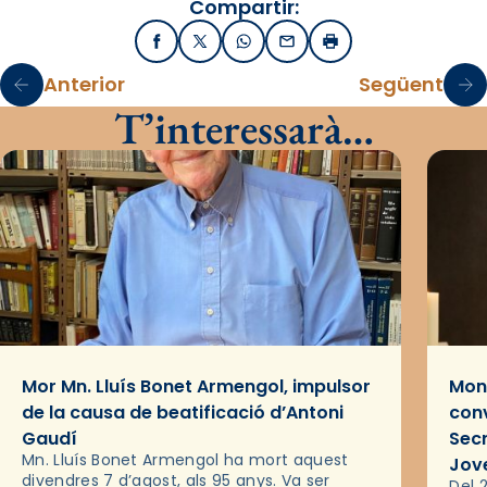
Compartir:
Facebook
X / Twitter
WhatsApp
Email
Imprimir
Anterior
Següent
T’interessarà…
Mor Mn. Lluís Bonet Armengol, impulsor
Mons
de la causa de beatificació d’Antoni
conv
Gaudí
Sec
Mn. Lluís Bonet Armengol ha mort aquest
Jov
divendres 7 d’agost, als 95 anys. Va ser
Del 2