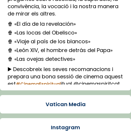
convivència, la vocació i la nostra manera
de mirar els altres.
🍿 «El día de la revelación»
🍿 «Las locas del Obelisco»
🍿 «Viaje al país de los blancos»
🍿 «León XIV, el hombre detrás del Papa»
🍿 «Las ovejas detectives»
▶️ Descobreix les seves recomanacions i
prepara una bona sessió de cinema aquest
est
itual @cinemaspiritcat
#CinemaEspiritual
Imatge: Generada amb IA (OpenAI)
Video
Vatican Media
View on Facebook
·
Share
Instagram
Arquebisbat de Barcelona