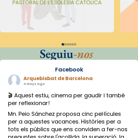
Seguiu
-nos
Facebook
Arquebisbat de Barcelona
4 days ago
🎬 Aquest estiu, cinema per gaudir i també
per reflexionar!
Mn. Peio Sánchez proposa cinc pel·lícules
per a aquestes vacances. Històries per a
tots els públics que ens conviden a fer-nos
preguntes sobre l'acollida, la superació, la