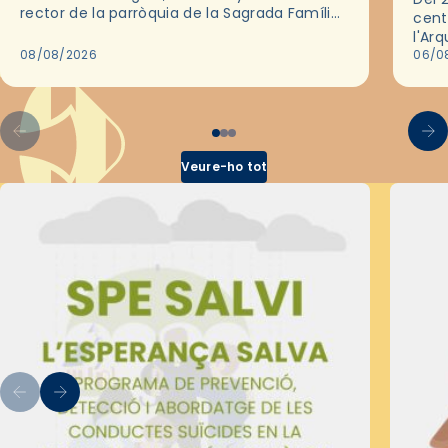
rector de la parròquia de la Sagrada Família
cent
de Barcelona durant 25 anys, entre 1993 i
l'Ar
2018,…
08/08/2026
les 
06/0
pel 
Veure-ho tot