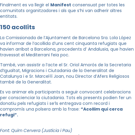
Finalment es va llegir el
Manifest
consensuat per totes les
comunitats organitzadores i als que s’hi van adherir altres
entitats.
150 acollits
La Comissionada de l’Ajuntament de Barcelona Sra. Lola López
va informar de l’acollida d’uns cent cinquanta refugiats que
havien arribat a Barcelona, procedents d’ Andalusia, que havien
travessat el Mediterrani feia poc.
També, van assistir a l’acte el Sr. Oriol Amorós de la Secretaria
d’Igualtat, Migracions i Ciutadania de la Generalitat de
Catalunya i e Sr. Marcel·lí Joan, nou Director d’Afers Religiosos
també de la Generalitat.
Es va animar els participants a seguir convocant celebracions
per conscienciar la ciutadania. Tots els presents podien fer un
donatiu pels refugiats i se’ls entregava com record i
compromís una polsera amb la frase:
“Acollim qui cerca
refugi”.
Font: Quim Cervera (Justícia i Pau)