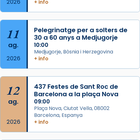
2026
+ info
col·laboradors, a la Catedral de Barcelona.
L’arquebisbe de Barcelona, el cardenal Joan
Josep Omella, ha presidit la missa i l’ha
11
Pelegrinatge per a solters de
concelebrat el bisbe auxiliar de Barcelona,
30 a 60 anys a Medjugorje
Mons. David Abadías.
ag.
10:00
📸 Dr. G. Simón
Medjugorje, Bòsnia i Herzegovina
2026
+ info
Photo
View on Facebook
·
Share
12
437 Festes de Sant Roc de
Arquebisbat de Barcelona
2 weeks ago
Barcelona a la plaça Nova
ag.
09:00
Memòria de les santes Juliana i
Plaça Nova, Ciutat Vella, 08002
Semproniana, verges i màrtirs.
Barcelona, Espanya
2026
Acompanyant la història de sant Cugat, a
+ info
partir de l’Edat Mitjana sorgeix la tradició
que les santes Juliana (“relatiu a Júlia”) i