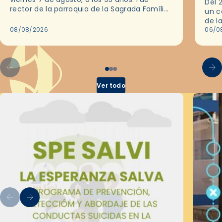
Del 
rector de la parroquia de la Sagrada Família
un c
de Barcelona durante 25 años, entre 1993 y…
de l
08/08/2026
en l
06/0
por 
Ver todo