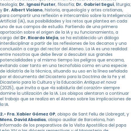
teología;
Dr.
Ignasi Fuster
, filosofía;
Dr.
Gabriel Seguí
, liturgia;
y
Dr.
Albert Viciano
, historia, arqueología y artes cristianas,
para compartir una reflexión e intercambio sobre la Inteligencia
Artificial (IA), sus posibilidades y los retos que plantea en cada
uno de sus campos de estudio. Partiendo de una primera
aportación sobre el origen de la IA y su funcionamiento, a
cargo del
Dr. Ricardo Mejía
, se ha establecido un diálogo
interdisciplinar a partir de las reflexiones de los decanos y una
conclusión a cargo del rector del Ateneo. La IA es una realidad
entre nosotros que debe llevar a descubrir sus grandes
potencialidades y al mismo tiempo los peligros que encarna,
evitando caer tanto en una tecnofobia como en una especie
de idolatría de la técnica, situando su uso en la línea señalada
por el documento del Dicasterio para la Doctrina de la Fe y el
Dicasterio para la Cultura y la Educación
Antiqua et nova
(2025), que invita a que «la sabiduría del corazón» siempre
domine la utilización de la IA. Los obispos alentaron a continuar
el trabajo que se realiza en el Ateneo sobre las implicaciones de
la IA.
2.- Fra. Xabier Gómez OP
, obispo de Sant Feliu de Llobregat, y
Mons. David Abadias
, obispo auxiliar de Barcelona, han
informado de los preparativos de la Visita Apostólica del papa
León XIV a las diócesis respectivas y al Monasterio de