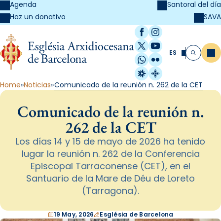
Agenda
Santoral del día
SAVA
Haz un donativo
Facebook
Instagram
X / Twitter
YouTube
ES
Me
Buscar
WhatsApp
Flickr
Radio Estel
Catalunya Cristi
Home
Noticias
Comunicado de la reunión n. 262 de la CET
Comunicado de la reunión n.
262 de la CET
Los días 14 y 15 de mayo de 2026 ha tenido
lugar la reunión n. 262 de la Conferencia
Episcopal Tarraconense (CET), en el
Santuario de la Mare de Déu de Loreto
(Tarragona).
19 May, 2026
Església de Barcelona