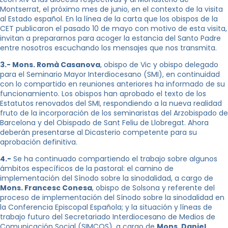
Montserrat, el próximo mes de junio, en el contexto de la visita
al Estado español. En la línea de la carta que los obispos de la
CET publicaron el pasado 10 de mayo con motivo de esta visita,
invitan a prepararnos para acoger la estancia del Santo Padre
entre nosotros escuchando los mensajes que nos transmita.
3.- Mons. Romà Casanova
, obispo de Vic y obispo delegado
para el Seminario Mayor Interdiocesano (SMI), en continuidad
con lo compartido en reuniones anteriores ha informado de su
funcionamiento. Los obispos han aprobado el texto de los
Estatutos renovados del SMI, respondiendo a la nueva realidad
fruto de la incorporación de los seminaristas del Arzobispado de
Barcelona y del Obispado de Sant Feliu de Llobregat. Ahora
deberán presentarse al Dicasterio competente para su
aprobación definitiva.
4.-
Se ha continuado compartiendo el trabajo sobre algunos
ámbitos específicos de la pastoral: el camino de
implementación del Sínodo sobre la sinodalidad, a cargo de
Mons. Francesc Conesa
, obispo de Solsona y referente del
proceso de implementación del Sínodo sobre la sinodalidad en
la Conferencia Episcopal Española; y la situación y líneas de
trabajo futuro del Secretariado Interdiocesano de Medios de
Comunicación Social (SIMCOS), a cargo de
Mons. Daniel