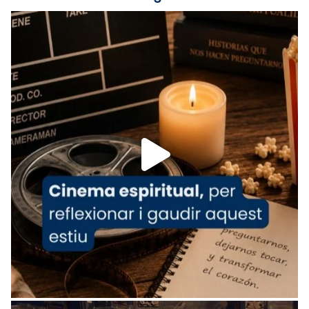
Lleó XIV.
Recupera l'entrevista comp
Vatican
tican News 👇
News
www.vaticannews.va/es/iglesia/news/2026-
07/carmina-historia-depresion-papa-viaje-
espana-testimoni...
Foto
View on Facebook
·
Share
Arquebisbat de Barcelona
2 weeks ago
«Avui les santes Juliana i Semproniana ens
ajuden a alçar la mirada»
Mons. Sergi Gordo, bisbe de Tortosa, ha
presidit aquest 27 de juliol la missa de Les
Santes de Mataró.