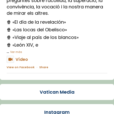
preguntes sobre l'acollida, la superació, la
convivència, la vocació i la nostra manera
de mirar els altres.
🍿 «El día de la revelación»
🍿 «Las locas del Obelisco»
🍿 «Viaje al país de los blancos»
🍿 «León XIV, e
...
Ver más
Vídeo
View on Facebook
·
Share
Arquebisbat de Barcelona
2 weeks ago
Vatican Media
La Carmina va patir depressió. Fa gairebé
dos mesos, a l'Estadi Lluís Companys, la
jove va fer arribar el seu testimoni al papa
Instagram