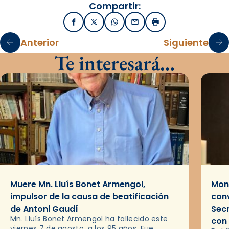
Compartir:
Facebook
X / Twitter
WhatsApp
Email
Imprimir
Anterior
Siguiente
Te interesará…
Muere Mn. Lluís Bonet Armengol,
Mons
impulsor de la causa de beatificación
conv
de Antoni Gaudí
Sec
Mn. Lluís Bonet Armengol ha fallecido este
con
viernes 7 de agosto, a los 95 años. Fue