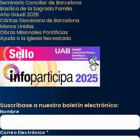
Seminario Conciliar de Barcelona
...
Basílica de la Sagrada Familia
Ver más
Año Gaudí 2026
Foto
Cáritas Diocesana de Barcelona
Manos Unidas
View on Facebook
·
Share
Obras Misionales Pontificias
Ayuda a la Iglesia Necesitada
Suscríbase a nuestro boletín electrónico:
Nombre
Correo Electrónico
*