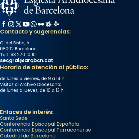
Mons. David Abadías.
📸 Dr. G. Simón
Foto
Facebook
Instagram
X / Twitter
YouTube
WhatsApp
Flickr
Radio Estel
Catalunya Cristiana
Contacto y sugerencias:
View on Facebook
·
Share
C. del Bisbe, 5
Arquebisbat de Barcelona
08002 Barcelona
Telf. 93 270 10 10
2 weeks ago
secgral@arqbcn.cat
Memòria de les santes Juliana i
Horario de atención al público:
Semproniana, verges i màrtirs.
de lunes a viernes, de 9 a 14 h.
Acompanyant la història de sant Cugat, a
Visitas al Archivo Diocesano:
de lunes a jueves, de 10 a 13 h.
partir de l’Edat Mitjana sorgeix la tradició
que les santes Juliana (“relatiu a Júlia”) i
Semproniana (“relatiu a Semprònia =
Enlaces de interés:
eterna”) són deixebles seves. I l’any 1667, el
Santa Sede
frare Joan Gaspar Roig, afirma en una obra
Conferencia Episcopal Española
Conferencia Episcopal Tarraconense
que les santes són filles de l’antiga Iluro.
Catedral de Barcelona
Mataró en reivindicarà les relíq