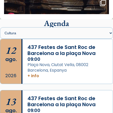
🔗
tinyurl.com/cvu5jmbk
📸 J. Merino
Agenda
Foto
View on Facebook
·
Share
Arquebisbat de Barcelona
is at Catedral
12
437 Festes de Sant Roc de
de Barcelona.
Barcelona a la plaça Nova
2 weeks ago
ago.
09:00
Aquest dilluns, 27 de juliol, ha tingut lloc la
Plaça Nova, Ciutat Vella, 08002
missa d’acció de gràcies en agraïment al
Barcelona, Espanya
comitè organitzador de la visita apostòlica
2026
+ info
del Sant Pare Lleó XIV a Barcelona, i als
col·laboradors, a la Catedral de Barcelona.
L’arquebisbe de Barcelona, el cardenal Joan
13
437 Festes de Sant Roc de
Josep Omella, ha presidit la missa i l’ha
Barcelona a la plaça Nova
concelebrat el bisbe auxiliar de Barcelona,
ago.
09:00