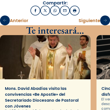
Compartir:
Facebook
X / Twitter
WhatsApp
Email
Imprimir
Anterior
Siguiente
Te interesará…
Mons. David Abadías visita las
Cinc
convivencias «Be Apostle» del
disf
El v
Secretariado Diocesano de Pastoral
desc
con Jóvenes
comp