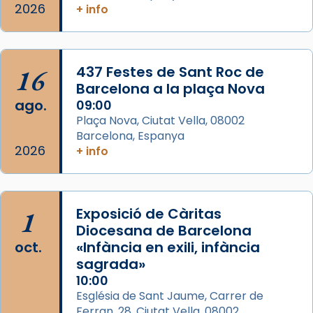
2026
+ info
...
Ver más
Foto
View on Facebook
·
Share
16
437 Festes de Sant Roc de
Barcelona a la plaça Nova
ago.
09:00
Plaça Nova, Ciutat Vella, 08002
Barcelona, Espanya
2026
+ info
1
Exposició de Càritas
Diocesana de Barcelona
oct.
«Infància en exili, infància
sagrada»
10:00
Església de Sant Jaume, Carrer de
Ferran, 28, Ciutat Vella, 08002