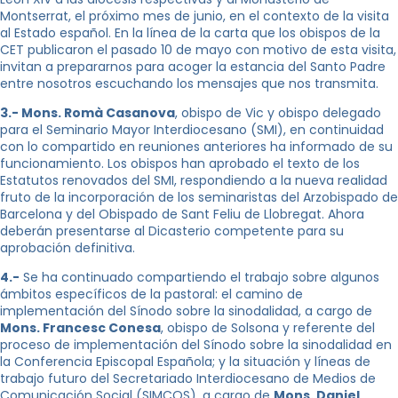
Montserrat, el próximo mes de junio, en el contexto de la visita
al Estado español. En la línea de la carta que los obispos de la
CET publicaron el pasado 10 de mayo con motivo de esta visita,
invitan a prepararnos para acoger la estancia del Santo Padre
entre nosotros escuchando los mensajes que nos transmita.
3.- Mons. Romà Casanova
, obispo de Vic y obispo delegado
para el Seminario Mayor Interdiocesano (SMI), en continuidad
con lo compartido en reuniones anteriores ha informado de su
funcionamiento. Los obispos han aprobado el texto de los
Estatutos renovados del SMI, respondiendo a la nueva realidad
fruto de la incorporación de los seminaristas del Arzobispado de
Barcelona y del Obispado de Sant Feliu de Llobregat. Ahora
deberán presentarse al Dicasterio competente para su
aprobación definitiva.
4.-
Se ha continuado compartiendo el trabajo sobre algunos
ámbitos específicos de la pastoral: el camino de
implementación del Sínodo sobre la sinodalidad, a cargo de
Mons. Francesc Conesa
, obispo de Solsona y referente del
proceso de implementación del Sínodo sobre la sinodalidad en
la Conferencia Episcopal Española; y la situación y líneas de
trabajo futuro del Secretariado Interdiocesano de Medios de
Comunicación Social (SIMCOS), a cargo de
Mons. Daniel