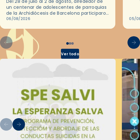
Del 28 de julio al 2 de agosto, alrededor de
ocas
un centenar de adolescentes de parroquias
histo
de la Archidiócesis de Barcelona participaron
sobr
en las convivencias Be Apostle, organizadas
06/08/2026
05/0
por el Secretariado Diocesano…
Ver todo