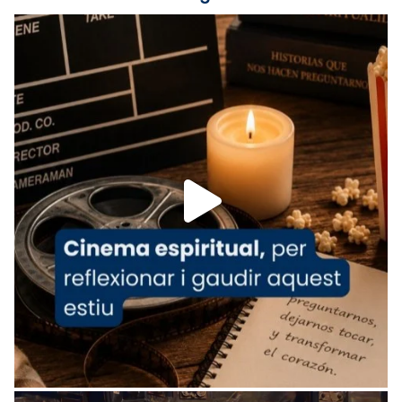
Lleó XIV.
Recupera l'entrevista comp
Vatican
tican News 👇
News
www.vaticannews.va/es/iglesia/news/2026-
07/carmina-historia-depresion-papa-viaje-
espana-testimoni...
Foto
View on Facebook
·
Share
Arquebisbat de Barcelona
2 weeks ago
«Avui les santes Juliana i Semproniana ens
ajuden a alçar la mirada»
Mons. Sergi Gordo, bisbe de Tortosa, ha
presidit aquest 27 de juliol la missa de Les
Santes de Mataró.