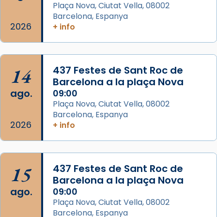
Mons. David Abadías.
Plaça Nova, Ciutat Vella, 08002
Barcelona, Espanya
📸 Dr. G. Simón
2026
+ info
Foto
View on Facebook
·
Share
14
437 Festes de Sant Roc de
Arquebisbat de Barcelona
Barcelona a la plaça Nova
2 weeks ago
ago.
09:00
Memòria de les santes Juliana i
Plaça Nova, Ciutat Vella, 08002
Semproniana, verges i màrtirs.
Barcelona, Espanya
2026
+ info
Acompanyant la història de sant Cugat, a
partir de l’Edat Mitjana sorgeix la tradició
que les santes Juliana (“relatiu a Júlia”) i
15
Semproniana (“relatiu a Semprònia =
437 Festes de Sant Roc de
Barcelona a la plaça Nova
eterna”) són deixebles seves. I l’any 1667, el
ago.
09:00
frare Joan Gaspar Roig, afirma en una obra
Plaça Nova, Ciutat Vella, 08002
que les santes són filles de l’antiga Iluro.
Barcelona, Espanya
Mataró en reivindicarà les relíq