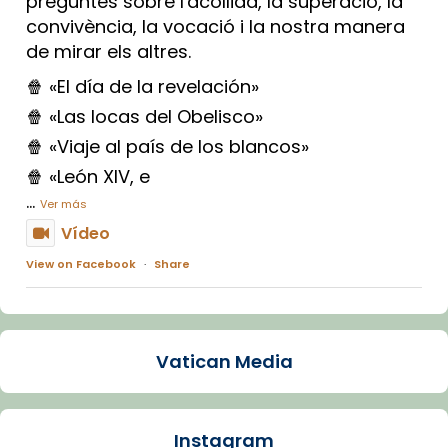
preguntes sobre l'acollida, la superació, la
convivència, la vocació i la nostra manera
de mirar els altres.
🍿 «El día de la revelación»
🍿 «Las locas del Obelisco»
🍿 «Viaje al país de los blancos»
🍿 «León XIV, e
...
Ver más
Vídeo
View on Facebook
·
Share
Arquebisbat de Barcelona
1 week ago
Vatican Media
La Carmina va patir depressió. Fa gairebé
dos mesos, a l'Estadi Lluís Companys, la
jove va fer arribar el seu testimoni al papa
Instagram