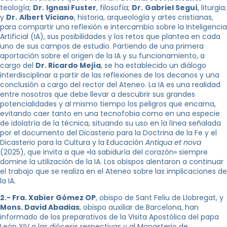
teología;
Dr.
Ignasi Fuster
, filosofía;
Dr.
Gabriel Seguí
, liturgia;
y
Dr.
Albert Viciano
, historia, arqueología y artes cristianas,
para compartir una reflexión e intercambio sobre la Inteligencia
Artificial (IA), sus posibilidades y los retos que plantea en cada
uno de sus campos de estudio. Partiendo de una primera
aportación sobre el origen de la IA y su funcionamiento, a
cargo del
Dr. Ricardo Mejía
, se ha establecido un diálogo
interdisciplinar a partir de las reflexiones de los decanos y una
conclusión a cargo del rector del Ateneo. La IA es una realidad
entre nosotros que debe llevar a descubrir sus grandes
potencialidades y al mismo tiempo los peligros que encarna,
evitando caer tanto en una tecnofobia como en una especie
de idolatría de la técnica, situando su uso en la línea señalada
por el documento del Dicasterio para la Doctrina de la Fe y el
Dicasterio para la Cultura y la Educación
Antiqua et nova
(2025), que invita a que «la sabiduría del corazón» siempre
domine la utilización de la IA. Los obispos alentaron a continuar
el trabajo que se realiza en el Ateneo sobre las implicaciones de
la IA.
2.- Fra. Xabier Gómez OP
, obispo de Sant Feliu de Llobregat, y
Mons. David Abadias
, obispo auxiliar de Barcelona, han
informado de los preparativos de la Visita Apostólica del papa
León XIV a las diócesis respectivas y al Monasterio de