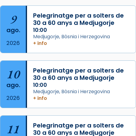
col·laboradors, a la Catedral de Barcelona.
L’arquebisbe de Barcelona, el cardenal Joan
9
Pelegrinatge per a solters de
Josep Omella, ha presidit la missa i l’ha
30 a 60 anys a Medjugorje
concelebrat el bisbe auxiliar de Barcelona,
ago.
10:00
Mons. David Abadías.
Medjugorje, Bòsnia i Herzegovina
2026
+ info
📸 Dr. G. Simón
Foto
View on Facebook
·
Share
10
Pelegrinatge per a solters de
30 a 60 anys a Medjugorje
Arquebisbat de Barcelona
ago.
10:00
2 weeks ago
Medjugorje, Bòsnia i Herzegovina
2026
Memòria de les santes Juliana i
+ info
Semproniana, verges i màrtirs.
Acompanyant la història de sant Cugat, a
partir de l’Edat Mitjana sorgeix la tradició
11
Pelegrinatge per a solters de
que les santes Juliana (“relatiu a Júlia”) i
30 a 60 anys a Medjugorje