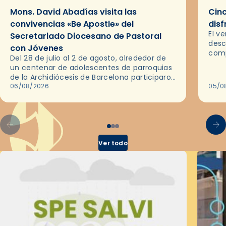
Mons. David Abadías visita las
Cinc
convivencias «Be Apostle» del
disf
El v
Secretariado Diocesano de Pastoral
desc
con Jóvenes
comp
Del 28 de julio al 2 de agosto, alrededor de
ocas
un centenar de adolescentes de parroquias
histo
de la Archidiócesis de Barcelona participaron
sobr
en las convivencias Be Apostle, organizadas
06/08/2026
05/0
por el Secretariado Diocesano…
Ver todo