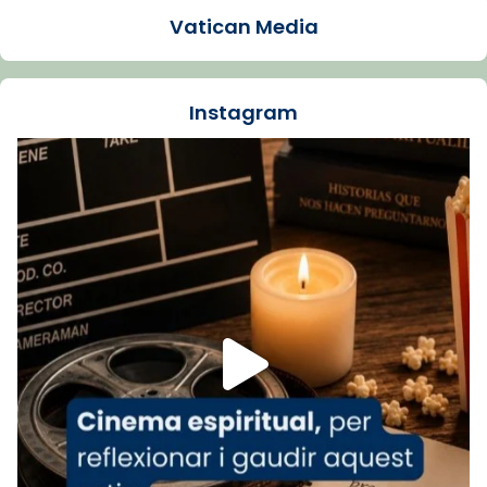
1 week ago
Vatican Media
La Carmina va patir depressió. Fa gairebé
dos mesos, a l'Estadi Lluís Companys, la
jove va fer arribar el seu testimoni al papa
Instagram
Lleó XIV.
Recupera l'entrevista comp
Vatican
tican News 👇
News
www.vaticannews.va/es/iglesia/news/2026-
07/carmina-historia-depresion-papa-viaje-
espana-testimoni...
Foto
View on Facebook
·
Share
Arquebisbat de Barcelona
1 week ago
«Avui les santes Juliana i Semproniana ens