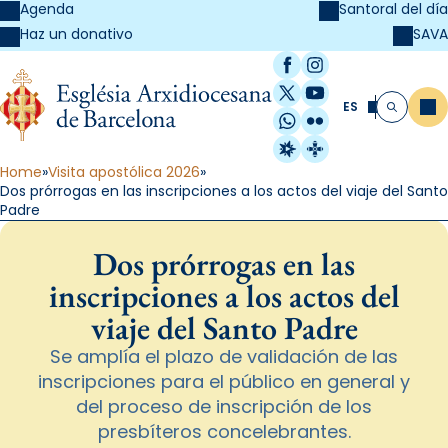
Agenda
Santoral del día
SAVA
Haz un donativo
Facebook
Instagram
X / Twitter
YouTube
ES
Me
Buscar
WhatsApp
Flickr
Radio Estel
Catalunya Cristi
Home
Visita apostólica 2026
Dos prórrogas en las inscripciones a los actos del viaje del Santo
Padre
Dos prórrogas en las
inscripciones a los actos del
viaje del Santo Padre
Se amplía el plazo de validación de las
inscripciones para el público en general y
del proceso de inscripción de los
presbíteros concelebrantes.