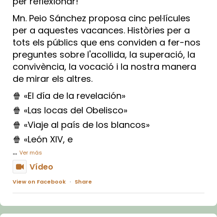
per reflexionar!
Mn. Peio Sánchez proposa cinc pel·lícules
per a aquestes vacances. Històries per a
tots els públics que ens conviden a fer-nos
preguntes sobre l'acollida, la superació, la
convivència, la vocació i la nostra manera
de mirar els altres.
🍿 «El día de la revelación»
🍿 «Las locas del Obelisco»
🍿 «Viaje al país de los blancos»
🍿 «León XIV, e
...
Ver más
Vídeo
View on Facebook
·
Share
Arquebisbat de Barcelona