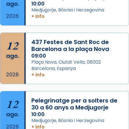
Semproniana (“relatiu a Semprònia =
ago.
10:00
eterna”) són deixebles seves. I l’any 1667, el
Medjugorje, Bòsnia i Herzegovina
2026
+ info
frare Joan Gaspar Roig, afirma en una obra
que les santes són filles de l’antiga Iluro.
Mataró en reivindicarà les relíq
...
Ver más
12
437 Festes de Sant Roc de
Foto
Barcelona a la plaça Nova
ago.
09:00
View on Facebook
·
Share
Plaça Nova, Ciutat Vella, 08002
Barcelona, Espanya
2026
+ info
12
Pelegrinatge per a solters de
30 a 60 anys a Medjugorje
ago.
10:00
Medjugorje, Bòsnia i Herzegovina
2026
+ info