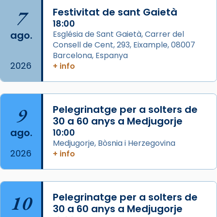
Arquebisbat de Barcelona
is at Catedral
7
Festivitat de sant Gaietà
de Barcelona.
2 weeks ago
18:00
ago.
Església de Sant Gaietà, Carrer del
Aquest dilluns, 27 de juliol, ha tingut lloc la
Consell de Cent, 293, Eixample, 08007
missa d’acció de gràcies en agraïment al
Barcelona, Espanya
comitè organitzador de la visita apostòlica
2026
+ info
del Sant Pare Lleó XIV a Barcelona, i als
col·laboradors, a la Catedral de Barcelona.
L’arquebisbe de Barcelona, el cardenal Joan
9
Pelegrinatge per a solters de
Josep Omella, ha presidit la missa i l’ha
30 a 60 anys a Medjugorje
concelebrat el bisbe auxiliar de Barcelona,
ago.
10:00
Mons. David Abadías.
Medjugorje, Bòsnia i Herzegovina
2026
+ info
📸 Dr. G. Simón
Foto
View on Facebook
·
Share
10
Pelegrinatge per a solters de
30 a 60 anys a Medjugorje
Arquebisbat de Barcelona