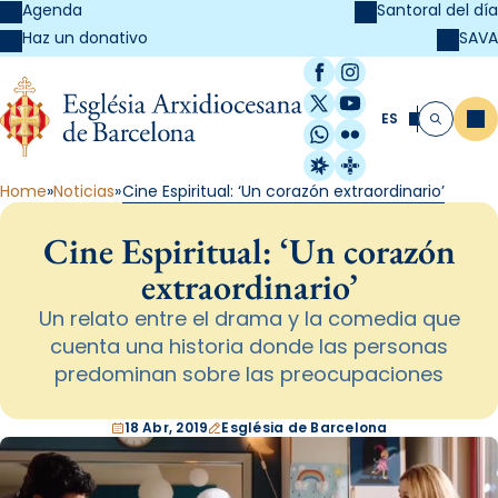
Agenda
Santoral del día
SAVA
Haz un donativo
Facebook
Instagram
X / Twitter
YouTube
ES
Me
Buscar
WhatsApp
Flickr
Radio Estel
Catalunya Cristi
Home
Noticias
Cine Espiritual: ‘Un corazón extraordinario’
Cine Espiritual: ‘Un corazón
extraordinario’
Un relato entre el drama y la comedia que
cuenta una historia donde las personas
predominan sobre las preocupaciones
18 Abr, 2019
Església de Barcelona