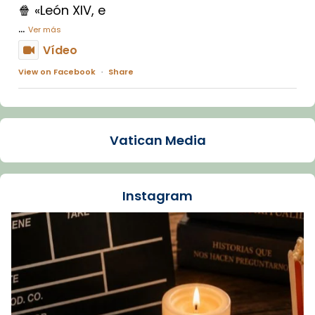
🍿 «León XIV, e
...
Ver más
Vídeo
View on Facebook
·
Share
Arquebisbat de Barcelona
1 week ago
Vatican Media
La Carmina va patir depressió. Fa gairebé
dos mesos, a l'Estadi Lluís Companys, la
jove va fer arribar el seu testimoni al papa
Instagram
Lleó XIV.
Recupera l'entrevista comp
Vatican
tican News 👇
News
www.vaticannews.va/es/iglesia/news/2026-
07/carmina-historia-depresion-papa-viaje-
espana-testimoni...