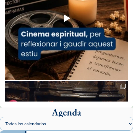
Foto
View on Facebook
·
Share
Arquebisbat de Barcelona
1 week ago
«Avui les santes Juliana i Semproniana ens
ajuden a alçar la mirada»
Mons. Sergi Gordo, bisbe de Tortosa, ha
presidit aquest 27 de juliol la missa de Les
Santes de Mataró.
🔗
tinyurl.com/cvu5jmbk
📸 J. Merino
Agenda
Foto
View on Facebook
·
Share