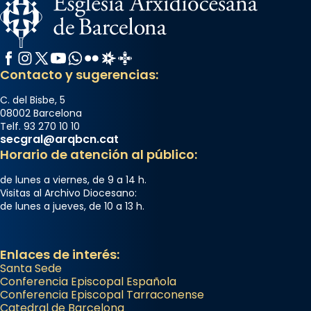
Facebook
Instagram
X / Twitter
YouTube
WhatsApp
Flickr
Radio Estel
Catalunya Cristiana
Contacto y sugerencias:
C. del Bisbe, 5
08002 Barcelona
Telf. 93 270 10 10
secgral@arqbcn.cat
Horario de atención al público:
de lunes a viernes, de 9 a 14 h.
Visitas al Archivo Diocesano:
de lunes a jueves, de 10 a 13 h.
Enlaces de interés:
Santa Sede
Conferencia Episcopal Española
Conferencia Episcopal Tarraconense
Catedral de Barcelona