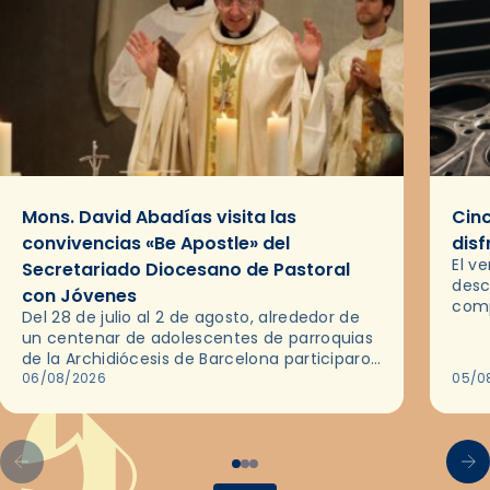
Mons. David Abadías visita las
Cinc
convivencias «Be Apostle» del
disf
El v
Secretariado Diocesano de Pastoral
desc
con Jóvenes
comp
Del 28 de julio al 2 de agosto, alrededor de
ocas
un centenar de adolescentes de parroquias
histo
de la Archidiócesis de Barcelona participaron
sobr
en las convivencias Be Apostle, organizadas
06/08/2026
05/0
por el Secretariado Diocesano…