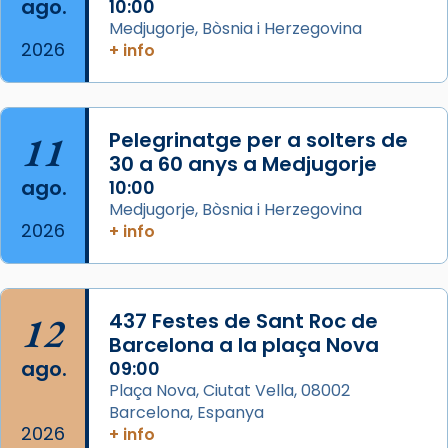
ago.
10:00
2 weeks ago
Medjugorje, Bòsnia i Herzegovina
2026
Memòria de les santes Juliana i
+ info
Semproniana, verges i màrtirs.
Acompanyant la història de sant Cugat, a
partir de l’Edat Mitjana sorgeix la tradició
11
Pelegrinatge per a solters de
que les santes Juliana (“relatiu a Júlia”) i
30 a 60 anys a Medjugorje
Semproniana (“relatiu a Semprònia =
ago.
10:00
eterna”) són deixebles seves. I l’any 1667, el
Medjugorje, Bòsnia i Herzegovina
2026
+ info
frare Joan Gaspar Roig, afirma en una obra
que les santes són filles de l’antiga Iluro.
Mataró en reivindicarà les relíq
...
Ver más
12
437 Festes de Sant Roc de
Foto
Barcelona a la plaça Nova
ago.
09:00
View on Facebook
·
Share
Plaça Nova, Ciutat Vella, 08002
Barcelona, Espanya
2026
+ info