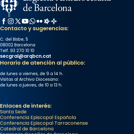
Facebook
Instagram
X / Twitter
YouTube
WhatsApp
Flickr
Radio Estel
Catalunya Cristiana
Contacto y sugerencias:
C. del Bisbe, 5
08002 Barcelona
Telf. 93 270 10 10
secgral@arqbcn.cat
Horario de atención al público:
de lunes a viernes, de 9 a 14 h.
Visitas al Archivo Diocesano:
de lunes a jueves, de 10 a 13 h.
Enlaces de interés:
Santa Sede
Conferencia Episcopal Española
Conferencia Episcopal Tarraconense
Catedral de Barcelona