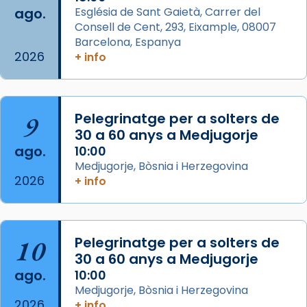
ago.
Església de Sant Gaietà, Carrer del
partir de l’Edat Mitjana sorgeix la tradició
Consell de Cent, 293, Eixample, 08007
que les santes Juliana (“relatiu a Júlia”) i
Barcelona, Espanya
Semproniana (“relatiu a Semprònia =
2026
+ info
eterna”) són deixebles seves. I l’any 1667, el
frare Joan Gaspar Roig, afirma en una obra
que les santes són filles de l’antiga Iluro.
Mataró en reivindicarà les relíq
9
Pelegrinatge per a solters de
...
30 a 60 anys a Medjugorje
Ver más
ago.
10:00
Foto
Medjugorje, Bòsnia i Herzegovina
View on Facebook
·
Share
2026
+ info
Arquebisbat de Barcelona
2 weeks ago
10
Pelegrinatge per a solters de
Jaume, fill de Zebedeu, és juntament amb el
30 a 60 anys a Medjugorje
seu germà Joan i Pere un dels que
ago.
10:00
acompanyava més de prop Jesús.
Medjugorje, Bòsnia i Herzegovina
2026
+ info