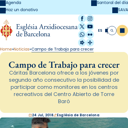
Agenda
Santoral del día
SAVA
Haz un donativo
Facebook
Instagram
X / Twitter
YouTube
ES
Me
Buscar
WhatsApp
Flickr
Radio Estel
Catalunya Cristi
Home
Noticias
Campo de Trabajo para crecer
Campo de Trabajo para crecer
Cáritas Barcelona ofrece a los jóvenes por
segundo año consecutivo la posibilidad de
participar como monitores en los centros
recreativos del Centro Abierto de Torre
Baró
24 Jul, 2018
Església de Barcelona