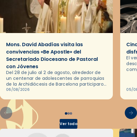
Mons. David Abadías visita las
Cinc
convivencias «Be Apostle» del
disf
El v
Secretariado Diocesano de Pastoral
desc
con Jóvenes
comp
Del 28 de julio al 2 de agosto, alrededor de
ocas
un centenar de adolescentes de parroquias
histo
de la Archidiócesis de Barcelona participaron
sobr
en las convivencias Be Apostle, organizadas
06/08/2026
05/0
por el Secretariado Diocesano…
Ver todo