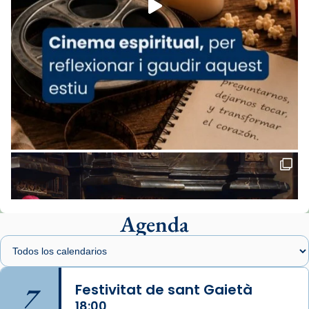
comitè organitzador de la visita apostòlica
del Sant Pare Lleó XIV a Barcelona, i als
col·laboradors, a la Catedral de Barcelona.
L’arquebisbe de Barcelona, el cardenal Joan
Josep Omella, ha presidit la missa i l’ha
concelebrat el bisbe auxiliar de Barcelona,
Mons. David Abadías.
📸 Dr. G. Simón
Foto
View on Facebook
·
Share
Agenda
Arquebisbat de Barcelona
1 week ago
Memòria de les santes Juliana i
Semproniana, verges i màrtirs.
7
Festivitat de sant Gaietà
Acompanyant la història de sant Cugat, a
18:00