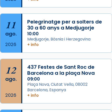
Segons el llibre dels Fets (12,2) fou el primer
apòstol màrtir, decapitat a Jerusalem per
Herodes Agripa (vers l'any 44).
11
Pelegrinatge per a solters de
Patró de Galícia, després de les invasions
30 a 60 anys a Medjugorje
musulmanes fou venerat com a patró dels
ago.
10:00
Regnes castellans i més tard de tota
Medjugorje, Bòsnia i Herzegovina
Espanya.
2026
+ info
El seu sepulcre a Compostela fou un g
...
Ver más
Foto
12
437 Festes de Sant Roc de
Barcelona a la plaça Nova
View on Facebook
·
Share
ago.
09:00
Plaça Nova, Ciutat Vella, 08002
Barcelona, Espanya
2026
+ info