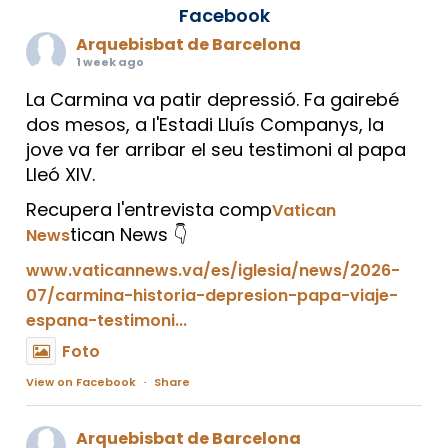
Facebook
Arquebisbat de Barcelona
1 week ago
La Carmina va patir depressió. Fa gairebé
dos mesos, a l'Estadi Lluís Companys, la
jove va fer arribar el seu testimoni al papa
Lleó XIV.
Recupera l'entrevista comp
Vatican
tican News 👇
News
www.vaticannews.va/es/iglesia/news/2026-
07/carmina-historia-depresion-papa-viaje-
espana-testimoni...
Foto
View on Facebook
·
Share
Arquebisbat de Barcelona