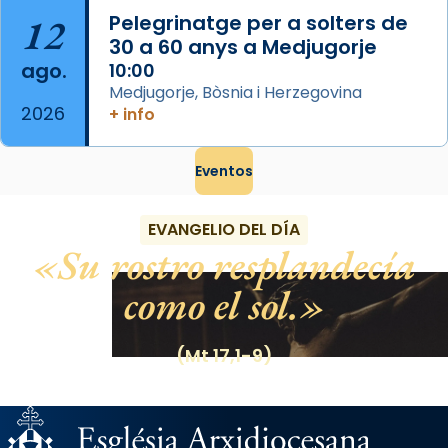
12
Pelegrinatge per a solters de
30 a 60 anys a Medjugorje
ago.
10:00
Medjugorje, Bòsnia i Herzegovina
2026
+ info
Eventos
EVANGELIO DEL DÍA
Su rostro resplandecía
como el sol.
(Mt 17,1-9)