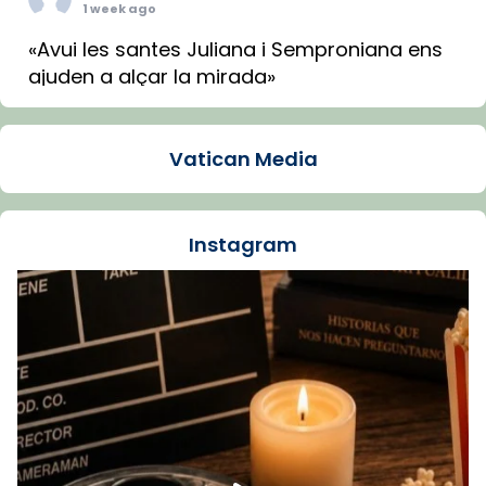
1 week ago
«Avui les santes Juliana i Semproniana ens
ajuden a alçar la mirada»
Mons. Sergi Gordo, bisbe de Tortosa, ha
presidit aquest 27 de juliol la missa de Les
Vatican Media
Santes de Mataró.
🔗
tinyurl.com/cvu5jmbk
📸 J. Merino
Instagram
Foto
View on Facebook
·
Share
Arquebisbat de Barcelona
is at Catedral
de Barcelona.
1 week ago
Aquest dilluns, 27 de juliol, ha tingut lloc la
missa d’acció de gràcies en agraïment al