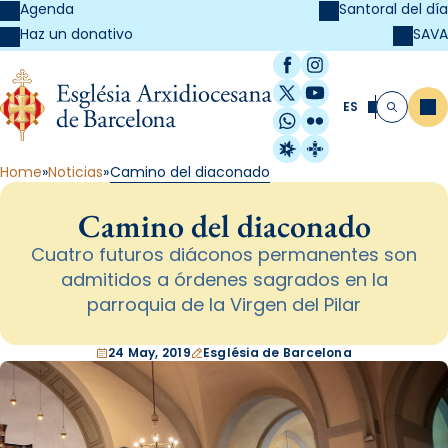
Agenda
Santoral del día
SAVA
Haz un donativo
Facebook
Instagram
X / Twitter
YouTube
ES
Me
Buscar
WhatsApp
Flickr
Radio Estel
Catalunya Cristi
Home
Noticias
Camino del diaconado
Camino del diaconado
Cuatro futuros diáconos permanentes son
admitidos a órdenes sagrados en la
parroquia de la Virgen del Pilar
24 May, 2019
Església de Barcelona