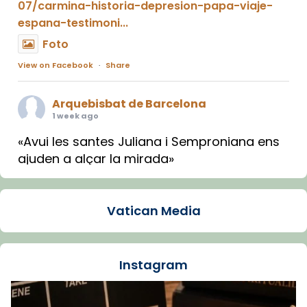
07/carmina-historia-depresion-papa-viaje-
espana-testimoni...
Foto
View on Facebook
·
Share
Arquebisbat de Barcelona
1 week ago
«Avui les santes Juliana i Semproniana ens
ajuden a alçar la mirada»
Mons. Sergi Gordo, bisbe de Tortosa, ha
presidit aquest 27 de juliol la missa de Les
Vatican Media
Santes de Mataró.
🔗
tinyurl.com/cvu5jmbk
📸 J. Merino
Instagram
Foto