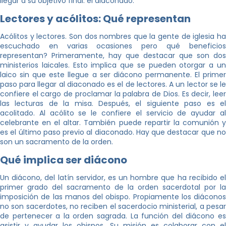
llegar a su objetivo final: el diaconado.
Lectores y acólitos: Qué representan
Acólitos y lectores. Son dos nombres que la gente de iglesia ha
escuchado en varias ocasiones pero qué beneficios
representan? Primeramente, hay que destacar que son dos
ministerios laicales. Esto implica que se pueden otorgar a un
laico sin que este llegue a ser diácono permanente. El primer
paso para llegar al diaconado es el de lectores. A un lector se le
confiere el cargo de proclamar la palabra de Dios. Es decir, leer
las lecturas de la misa. Después, el siguiente paso es el
acolitado. Al acólito se le confiere el servicio de ayudar al
celebrante en el altar. También puede repartir la comunión y
es el último paso previo al diaconado. Hay que destacar que no
son un sacramento de la orden.
Qué implica ser diácono
Un diácono, del latín servidor, es un hombre que ha recibido el
primer grado del sacramento de la orden sacerdotal por la
imposición de las manos del obispo. Propiamente los diáconos
no son sacerdotes, no reciben el sacerdocio ministerial, a pesar
de pertenecer a la orden sagrada. La función del diácono es
asistir y ayudar los obispos. Su misión es colaborar con el