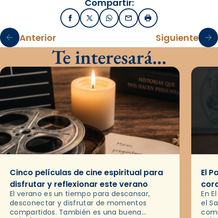
Compartir:
Facebook
X / Twitter
WhatsApp
Email
Imprimir
Anterior
Siguiente
Te interesará…
Cinco películas de cine espiritual para
El P
disfrutar y reflexionar este verano
cor
El verano es un tiempo para descansar,
En E
desconectar y disfrutar de momentos
el S
compartidos. También es una buena
comu