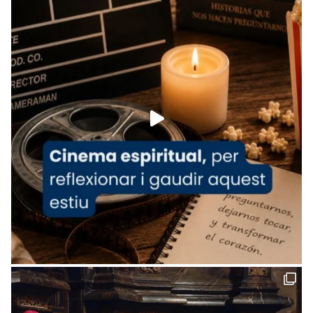
View on Facebook
·
Share
Arquebisbat de Barcelona
is at Catedral
de Barcelona.
1 week ago
Aquest dilluns, 27 de juliol, ha tingut lloc la
missa d’acció de gràcies en agraïment al
comitè organitzador de la visita apostòlica
del Sant Pare Lleó XIV a Barcelona, i als
col·laboradors, a la Catedral de Barcelona.
L’arquebisbe de Barcelona, el cardenal Joan
Josep Omella, ha presidit la missa i l’ha
concelebrat el bisbe auxiliar de Barcelona,
Mons. David Abadías.
📸 Dr. G. Simón
Foto
View on Facebook
·
Share