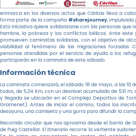
enmarca en los diversos actos que Cáritas lleva a cab
forma parte de la campaña
#sharejourney
, impulsada 
Esta iniciativa quiere solidarizarse con las personas que 
hambre, la pobreza y los conflictos bélicos. Ante este
promueven caminatas solidarias, con el objetivo de alcan
visibilidad al fenómeno de las migraciones forzadas. 
personas atendidas por el servicio de ayuda a los refugi
participarán en la caminata de este sábado.
Información técnica
La caminata comenzará, el sábado 18 de mayo, a las 10 d
todos, de 5,34 km, con un desnivel acumulado de 531 m, qu
y llegada se ubicarán en el Complejo Deportivo de Tor
Gramenet)
. Antes de iniciar el camino, todos los insc
desayuno, una camiseta y una gorra para difundir la cam
Recorrido circular que nos aproxima desde el barrio de Si
de Puig Castellar. El itinerario recorre la vertiente sudorie