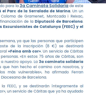
3a Caminata Solidaria
ado para la
de este
 el Parc de la Serralada de Marina
. Un un
a Coloma de Gramenet, Montcada i Reixac,
 financiación de la
Diputació de Barcelona
.
s Excursionistes de Catalunya (FEEC) y el
semana, ya que las personas que participen
ste de la inscripción (8 €) se destinará
oral
«Feina amb cor»
. Un servicio de Cáritas
personas. «En estos 75 años de Cáritas, son
 a nuestro apoyo. La
3a caminata solidaria
s que han hecho el camino con nosotros, y
s más vulnerables», ha afirmado Ferran
s Diocesana de Barcelona.
 la FEEC
, y se destinarán íntegramente al
r», un servicio de Cáritas que ya ha ayudado