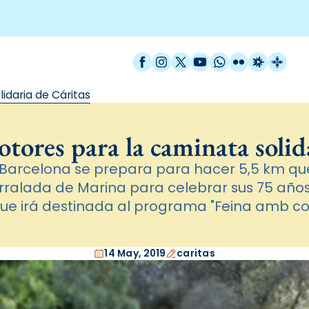
Facebook
Instagram
X / Twitter
YouTube
WhatsApp
Flickr
Radio Est
Catal
idaria de Cáritas
ores para la caminata solid
 Barcelona se prepara para hacer 5,5 km que
rralada de Marina para celebrar sus 75 año
ue irá destinada al programa "Feina amb co
14 May, 2019
caritas