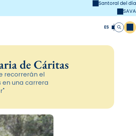
Santoral del día
SAVA
el
unya Cristiana
ES
M
Buscar
aria de Cáritas
 recorrerán el
s en una carrera
r"