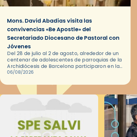
Mons. David Abadías visita las
convivencias «Be Apostle» del
Secretariado Diocesano de Pastoral con
Jóvenes
Del 28 de julio al 2 de agosto, alrededor de un
centenar de adolescentes de parroquias de la
Archidiócesis de Barcelona participaron en las
convivencias Be Apostle, organizadas por el
06/08/2026
Secretariado Diocesano…