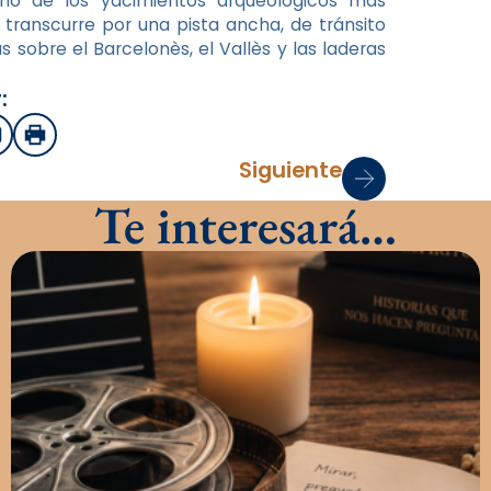
uno de los yacimientos arqueológicos más
 transcurre por una pista ancha, de tránsito
s sobre el Barcelonès, el Vallès y las laderas
:
sApp
mail
Imprimir
Siguiente
Te interesará…