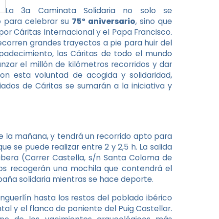
La 3a Caminata Solidaria no solo se
o para celebrar su
75º aniversario
, sino que
por Cáritas Internacional y el Papa Francisco.
recorren grandes trayectos a pie para huir del
 padecimiento, las Cáritas de todo el mundo
zar el millón de kilómetros recorridos y dar
Con esta voluntad de acogida y solidaridad,
ados de Cáritas se sumarán a la iniciativa y
e la mañana, y tendrá un recorrido apto para
e se puede realizar entre 2 y 2,5 h. La salida
ribera
(Carrer Castella, s/n Santa Coloma de
ritos recogerán una mochila que contendrá el
paña solidaria mientras se hace deporte.
nguerlín hasta los restos del poblado ibérico
ntal y el flanco de poniente del Puig Castellar.