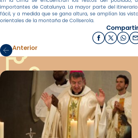
En la cima se encuentran los restos del poblado, 
importantes de Catalunya. La mayor parte del itinerario
fácil, y a medida que se gana altura, se amplían las vista
orientales de la montaña de Collserola.
Compartir
Facebook
X / Twitter
What
E
Anterior