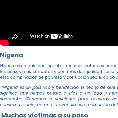
Nigeria
Nigeria es un país con ingentes recursos naturales como
los países más corruptos y con más desigualdad social
esta combinación de pobreza y corrupción sea el caldo de 
“Nigeria es un país rico y bendecido. El hecho de que
significa que hemos puesto a Dios a un lado y hem
sacerdote.
“Tenemos lo suficiente para nuestras ne
nuestra avaricia, porque la avaricia está a la orden del 
Muchas víctimas a su paso