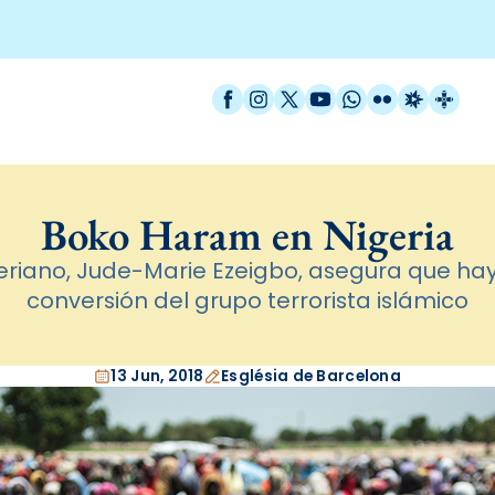
Facebook
Instagram
X / Twitter
YouTube
WhatsApp
Flickr
Radio Est
Catal
Boko Haram en Nigeria
eriano, Jude-Marie Ezeigbo, asegura que hay
conversión del grupo terrorista islámico
13 Jun, 2018
Església de Barcelona