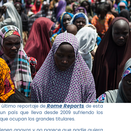
Rome Reports
l último reportaje de
de esta
n país que lleva desde 2009 sufriendo los
 que ocupan los grandes titulares.
ienen apoyos y no parece que nadie quiera