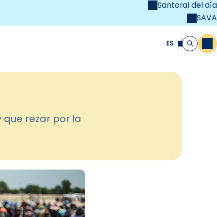
Santoral del día
SAVA
el
unya Cristiana
ES
M
Buscar
 que rezar por la