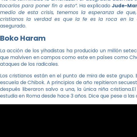
tocarlos para poner fin a esto”.
Ha explicado
Jude-Mar
medio de esta crisis, tenemos la esperanza de que,
cristianos la verdad es que la fe es la roca en l
asegurado.
Boko Haram
La acción de los yihadistas ha producido un millón setec
que malviven en campos como este en países como Chad
ataques de los radicales.
Los cristianos están en el punto de mira de este grupo. 
escuela de Chibok. A principios de año repitieron secuestr
después liberaron salvo a una, la única niña cristiana.
estudia en Roma desde hace 3 años. Dice que pese a las a