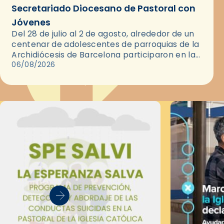
Secretariado Diocesano de Pastoral con
Jóvenes
Del 28 de julio al 2 de agosto, alrededor de un
centenar de adolescentes de parroquias de la
Archidiócesis de Barcelona participaron en las
convivencias Be Apostle, organizadas por el
06/08/2026
Secretariado Diocesano…