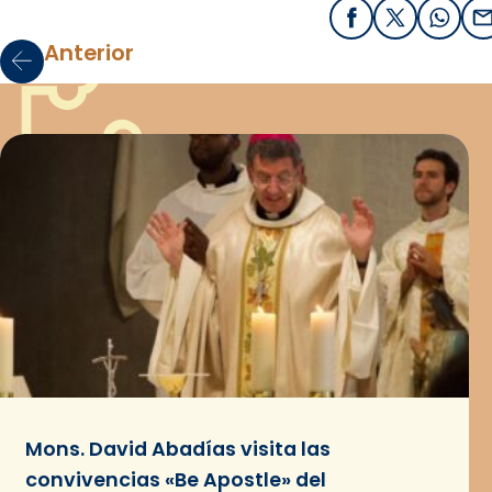
Facebook
X / Twitter
What
E
Anterior
Mons. David Abadías visita las
convivencias «Be Apostle» del