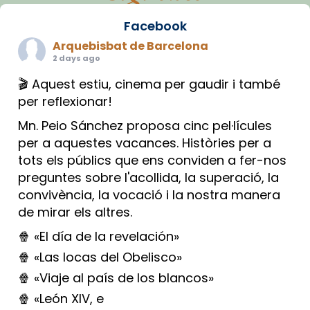
Facebook
Arquebisbat de Barcelona
2 days ago
🎬 Aquest estiu, cinema per gaudir i també
per reflexionar!
Mn. Peio Sánchez proposa cinc pel·lícules
per a aquestes vacances. Històries per a
tots els públics que ens conviden a fer-nos
preguntes sobre l'acollida, la superació, la
convivència, la vocació i la nostra manera
de mirar els altres.
🍿 «El día de la revelación»
🍿 «Las locas del Obelisco»
🍿 «Viaje al país de los blancos»
🍿 «León XIV, e