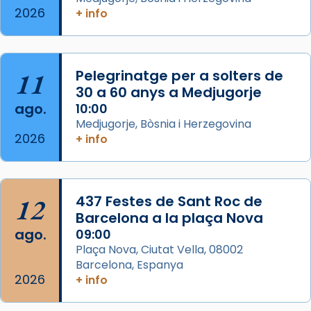
2026
Memòria de les santes Juliana i
+ info
Semproniana, verges i màrtirs.
Acompanyant la història de sant Cugat, a
partir de l’Edat Mitjana sorgeix la tradició
11
Pelegrinatge per a solters de
que les santes Juliana (“relatiu a Júlia”) i
30 a 60 anys a Medjugorje
Semproniana (“relatiu a Semprònia =
ago.
10:00
eterna”) són deixebles seves. I l’any 1667, el
Medjugorje, Bòsnia i Herzegovina
2026
+ info
frare Joan Gaspar Roig, afirma en una obra
que les santes són filles de l’antiga Iluro.
Mataró en reivindicarà les relíq
...
Ver más
12
437 Festes de Sant Roc de
Foto
Barcelona a la plaça Nova
ago.
09:00
View on Facebook
·
Share
Plaça Nova, Ciutat Vella, 08002
Barcelona, Espanya
2026
+ info