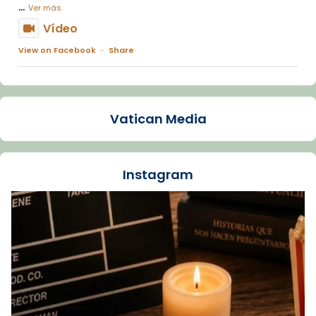
...
Ver más
Vídeo
View on Facebook
·
Share
Arquebisbat de Barcelona
1 week ago
Vatican Media
La Carmina va patir depressió. Fa gairebé
dos mesos, a l'Estadi Lluís Companys, la
jove va fer arribar el seu testimoni al papa
Instagram
Lleó XIV.
Recupera l'entrevista comp
Vatican
tican News 👇
News
www.vaticannews.va/es/iglesia/news/2026-
07/carmina-historia-depresion-papa-viaje-
espana-testimoni...
Foto