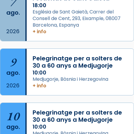
7
2 weeks ago
18:00
ago.
Església de Sant Gaietà, Carrer del
Aquest dilluns, 27 de juliol, ha tingut lloc la
Consell de Cent, 293, Eixample, 08007
missa d’acció de gràcies en agraïment al
Barcelona, Espanya
comitè organitzador de la visita apostòlica
2026
+ info
del Sant Pare Lleó XIV a Barcelona, i als
col·laboradors, a la Catedral de Barcelona.
L’arquebisbe de Barcelona, el cardenal Joan
9
Pelegrinatge per a solters de
Josep Omella, ha presidit la missa i l’ha
30 a 60 anys a Medjugorje
concelebrat el bisbe auxiliar de Barcelona,
ago.
10:00
Mons. David Abadías.
Medjugorje, Bòsnia i Herzegovina
2026
+ info
📸 Dr. G. Simón
Foto
View on Facebook
·
Share
10
Pelegrinatge per a solters de
30 a 60 anys a Medjugorje
Arquebisbat de Barcelona
ago.
10:00
2 weeks ago
Medjugorje, Bòsnia i Herzegovina