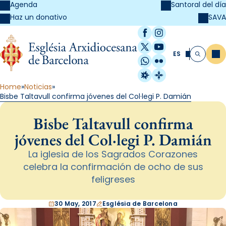
Agenda
Santoral del día
SAVA
Haz un donativo
Facebook
Instagram
X / Twitter
YouTube
ES
Me
Buscar
WhatsApp
Flickr
Radio Estel
Catalunya Cristi
Home
Noticias
Bisbe Taltavull confirma jóvenes del Col·legi P. Damián
Bisbe Taltavull confirma
jóvenes del Col·legi P. Damián
La iglesia de los Sagrados Corazones
celebra la confirmación de ocho de sus
feligreses
30 May, 2017
Església de Barcelona