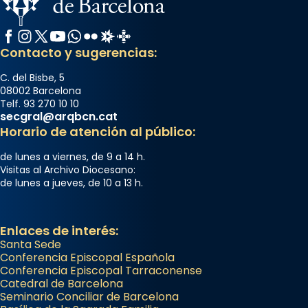
Facebook
Instagram
X / Twitter
YouTube
WhatsApp
Flickr
Radio Estel
Catalunya Cristiana
Contacto y sugerencias:
C. del Bisbe, 5
08002 Barcelona
Telf. 93 270 10 10
secgral@arqbcn.cat
Horario de atención al público:
de lunes a viernes, de 9 a 14 h.
Visitas al Archivo Diocesano:
de lunes a jueves, de 10 a 13 h.
Enlaces de interés:
Santa Sede
Conferencia Episcopal Española
Conferencia Episcopal Tarraconense
Catedral de Barcelona
Seminario Conciliar de Barcelona