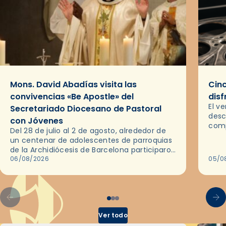
Mons. David Abadías visita las
Cinc
convivencias «Be Apostle» del
disf
El v
Secretariado Diocesano de Pastoral
desc
con Jóvenes
comp
Del 28 de julio al 2 de agosto, alrededor de
ocas
un centenar de adolescentes de parroquias
histo
de la Archidiócesis de Barcelona participaron
sobr
en las convivencias Be Apostle, organizadas
06/08/2026
05/0
por el Secretariado Diocesano…
Ver todo