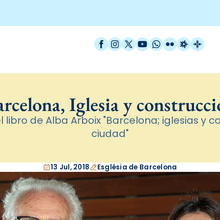
Facebook
Instagram
X / Twitter
YouTube
WhatsApp
Flickr
Radio Est
Catal
rcelona, Iglesia y construcc
 libro de Alba Arboix "Barcelona; iglesias y c
ciudad"
13 Jul, 2018
Església de Barcelona