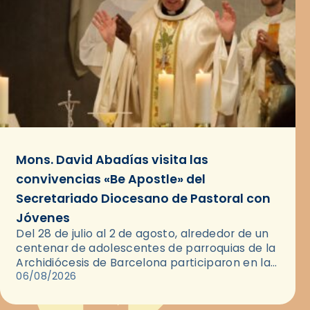
Mons. David Abadías visita las
convivencias «Be Apostle» del
Secretariado Diocesano de Pastoral con
Jóvenes
Del 28 de julio al 2 de agosto, alrededor de un
centenar de adolescentes de parroquias de la
Archidiócesis de Barcelona participaron en las
convivencias Be Apostle, organizadas por el
06/08/2026
Secretariado Diocesano…