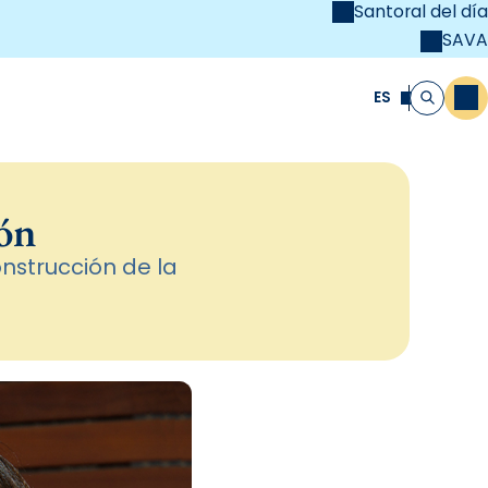
Santoral del día
SAVA
el
unya Cristiana
ES
M
Buscar
ión
onstrucción de la