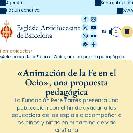
Agenda
Santoral del día
SAVA
Haz un donativo
Facebook
Instagram
X / Twitter
YouTube
ES
Me
Buscar
WhatsApp
Flickr
Radio Estel
Catalunya Cristi
Home
Noticias
«Animación de la Fe en el Ocio», una propuesta pedagógica
«Animación de la Fe en el
Ocio», una propuesta
pedagógica
La Fundación Pere Tarrés presenta una
publicación con el fin de ayudar a los
educadors de los esplais a acompañar a
los niños y niñas en el camino de vida
cristiana