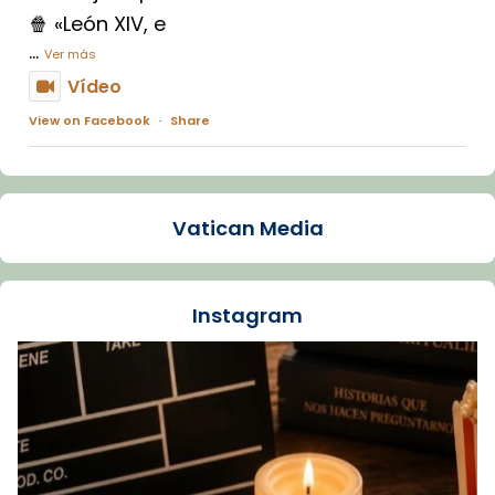
🍿 «León XIV, e
...
Ver más
Vídeo
View on Facebook
·
Share
Arquebisbat de Barcelona
1 week ago
Vatican Media
La Carmina va patir depressió. Fa gairebé
dos mesos, a l'Estadi Lluís Companys, la
jove va fer arribar el seu testimoni al papa
Instagram
Lleó XIV.
Recupera l'entrevista comp
Vatican
tican News 👇
News
www.vaticannews.va/es/iglesia/news/2026-
07/carmina-historia-depresion-papa-viaje-
espana-testimoni...