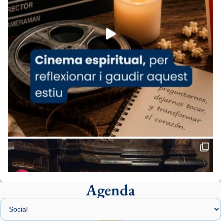
Foto
View on Facebook
·
Share
Arquebisbat de Barcelona
2 weeks ago
«Avui les santes Juliana i Semproniana ens
ajuden a alçar la mirada»
Mons. Sergi Gordo, bisbe de Tortosa, ha
presidit aquest 27 de juliol la missa de Les
Santes de Mataró.
🔗
tinyurl.com/cvu5jmbk
📸 J. Merino
Agenda
Foto
View on Facebook
·
Share