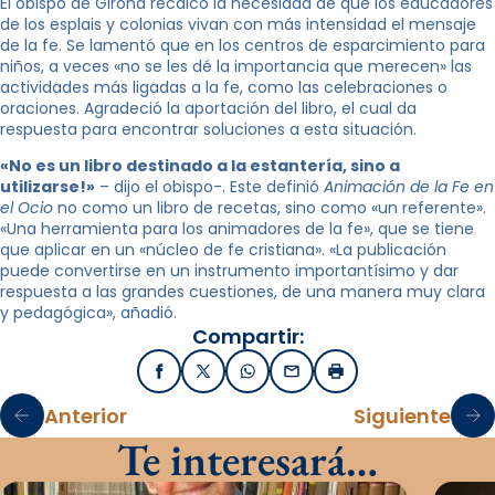
El obispo de Girona recalcó la necesidad de que los educadores
de los esplais y colonias vivan con más intensidad el mensaje
de la fe. Se lamentó que en los centros de esparcimiento para
niños, a veces «no se les dé la importancia que merecen» las
actividades más ligadas a la fe, como las celebraciones o
oraciones. Agradeció la aportación del libro, el cual da
respuesta para encontrar soluciones a esta situación.
«No es un libro destinado a la estantería, sino a
utilizarse!»
– dijo el obispo-. Este definió
Animación de la Fe en
el Ocio
no como un libro de recetas, sino como «un referente».
«Una herramienta para los animadores de la fe», que se tiene
que aplicar en un «núcleo de fe cristiana». «La publicación
puede convertirse en un instrumento importantísimo y dar
respuesta a las grandes cuestiones, de una manera muy clara
y pedagógica», añadió.
Compartir:
Facebook
X / Twitter
WhatsApp
Email
Imprimir
Anterior
Siguiente
Te interesará…