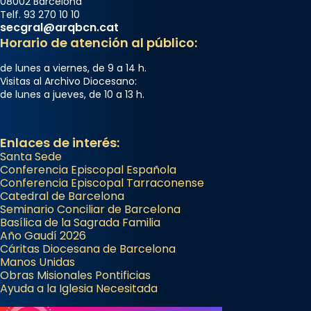
Arquebisbat de Barcelona
08002 Barcelona
Telf. 93 270 10 10
2 weeks ago
secgral@arqbcn.cat
Memòria de les santes Juliana i
Horario de atención al público:
Semproniana, verges i màrtirs.
de lunes a viernes, de 9 a 14 h.
Acompanyant la història de sant Cugat, a
Visitas al Archivo Diocesano:
de lunes a jueves, de 10 a 13 h.
partir de l’Edat Mitjana sorgeix la tradició
que les santes Juliana (“relatiu a Júlia”) i
Semproniana (“relatiu a Semprònia =
Enlaces de interés:
eterna”) són deixebles seves. I l’any 1667, el
Santa Sede
frare Joan Gaspar Roig, afirma en una obra
Conferencia Episcopal Española
Conferencia Episcopal Tarraconense
que les santes són filles de l’antiga Iluro.
Catedral de Barcelona
Mataró en reivindicarà les relíq
Seminario Conciliar de Barcelona
...
Basílica de la Sagrada Familia
Ver más
Año Gaudí 2026
Foto
Cáritas Diocesana de Barcelona
Manos Unidas
View on Facebook
·
Share
Obras Misionales Pontificias
Ayuda a la Iglesia Necesitada