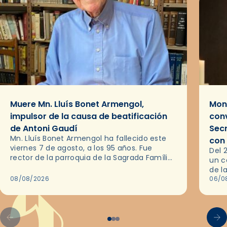
Muere Mn. Lluís Bonet Armengol,
Mons
impulsor de la causa de beatificación
conv
de Antoni Gaudí
Sec
Mn. Lluís Bonet Armengol ha fallecido este
con
viernes 7 de agosto, a los 95 años. Fue
Del 
rector de la parroquia de la Sagrada Família
un c
de Barcelona durante 25 años, entre 1993 y…
de l
08/08/2026
en l
06/0
por 