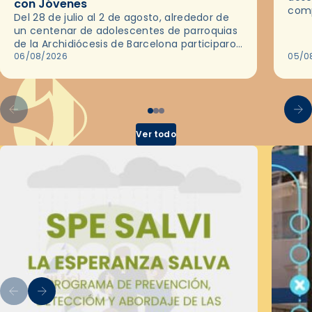
con Jóvenes
comp
Del 28 de julio al 2 de agosto, alrededor de
ocas
un centenar de adolescentes de parroquias
histo
de la Archidiócesis de Barcelona participaron
sobr
en las convivencias Be Apostle, organizadas
06/08/2026
05/0
por el Secretariado Diocesano…
Ver todo