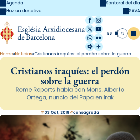
Agenda
Santoral del día
SAVA
Haz un donativo
Facebook
Instagram
X / Twitter
YouTube
ES
Me
Buscar
WhatsApp
Flickr
Radio Estel
Catalunya Cristi
Home
Noticias
Cristianos iraquíes: el perdón sobre la guerra
Cristianos iraquíes: el perdón
sobre la guerra
Rome Reports habla con Mons. Alberto
Ortega, nuncio del Papa en Irak
03 Oct, 2018
consagrada