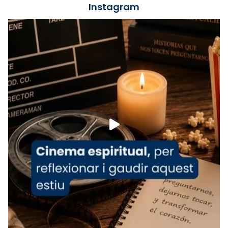
Instagram
Lleó XIV.
Recupera l'entrevista comp
Vatican
tican News 👇
News
www.vaticannews.va/es/iglesia/news/2026-
07/carmina-historia-depresion-papa-viaje-
espana-testimoni...
Foto
View on Facebook
·
Share
Arquebisbat de Barcelona
1 week ago
«Avui les santes Juliana i Semproniana ens
ajuden a alçar la mirada»
Mons. Sergi Gordo, bisbe de Tortosa, ha
presidit aquest 27 de juliol la missa de Les