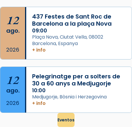
Mataró en reivindicarà les relíq
...
Ver más
12
437 Festes de Sant Roc de
Foto
Barcelona a la plaça Nova
ago.
09:00
View on Facebook
·
Share
Plaça Nova, Ciutat Vella, 08002
Barcelona, Espanya
2026
+ info
12
Pelegrinatge per a solters de
30 a 60 anys a Medjugorje
ago.
10:00
Medjugorje, Bòsnia i Herzegovina
2026
+ info
Eventos