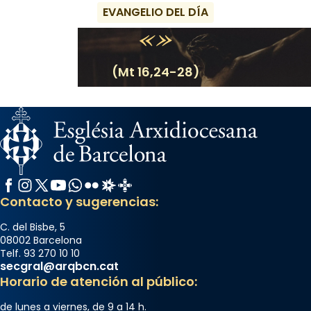
EVANGELIO DEL DÍA
(Mt 16,24-28)
Facebook
Instagram
X / Twitter
YouTube
WhatsApp
Flickr
Radio Estel
Catalunya Cristiana
Contacto y sugerencias:
C. del Bisbe, 5
08002 Barcelona
Telf. 93 270 10 10
secgral@arqbcn.cat
Horario de atención al público:
de lunes a viernes, de 9 a 14 h.