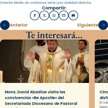
Oriente Medio sin cristianos seria una realidad distinta.
Compartir:
Facebook
X / Twitter
WhatsApp
Email
Imprimir
Anterior
Siguiente
Te interesará…
Mons. David Abadías visita las
Cinc
convivencias «Be Apostle» del
disf
El v
Secretariado Diocesano de Pastoral
desc