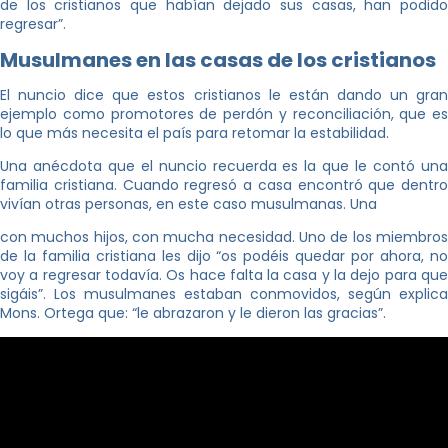
de los cristianos que habían dejado sus casas, han podido
regresar”.
Musulmanes en las casas de los cristianos
El nuncio dice que estos cristianos le están dando un gran
ejemplo como promotores de perdón y reconciliación, que es
lo que más necesita el país para retomar la estabilidad.
Una anécdota que el nuncio recuerda es la que le contó una
familia cristiana. Cuando regresó a casa encontró que dentro
vivían otras personas, en este caso musulmanas. Una
con muchos hijos, con mucha necesidad. Uno de los miembros
de la familia cristiana les dijo “os podéis quedar por ahora, no
voy a regresar todavía. Os hace falta la casa y la dejo para que
sigáis”. Los musulmanes estaban conmovidos, según explica
Mons. Ortega que: “le abrazaron y le dieron las gracias”.