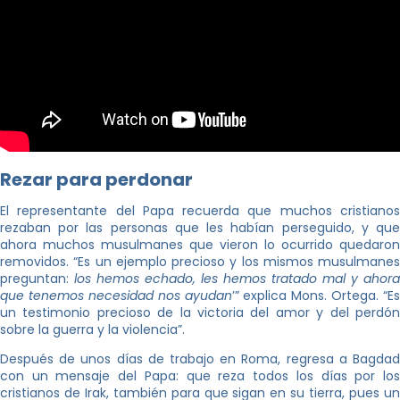
Rezar para perdonar
El representante del Papa recuerda que muchos cristianos
rezaban por las personas que les habían perseguido, y que
ahora muchos musulmanes que vieron lo ocurrido quedaron
removidos. “Es un ejemplo precioso y los mismos musulmanes
preguntan:
los hemos echado, les hemos tratado mal y ahora
que tenemos necesidad nos ayudan
’” explica Mons. Ortega. “Es
un testimonio precioso de la victoria del amor y del perdón
sobre la guerra y la violencia”.
Después de unos días de trabajo en Roma, regresa a Bagdad
con un mensaje del Papa: que reza todos los días por los
cristianos de Irak, también para que sigan en su tierra, pues un