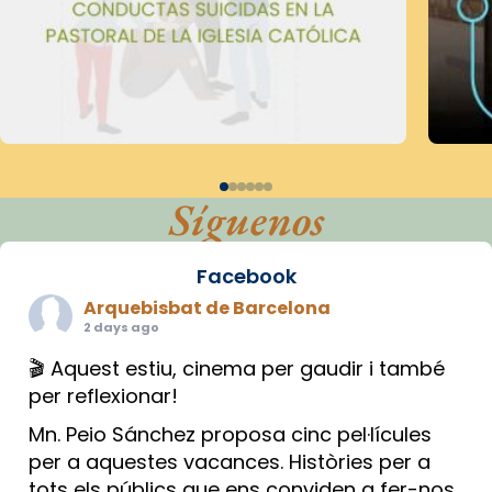
Síguenos
Facebook
Arquebisbat de Barcelona
2 days ago
🎬 Aquest estiu, cinema per gaudir i també
per reflexionar!
Mn. Peio Sánchez proposa cinc pel·lícules
per a aquestes vacances. Històries per a
tots els públics que ens conviden a fer-nos