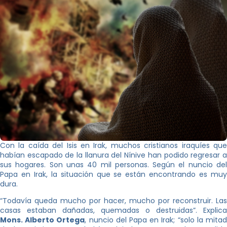
Con la caída del Isis en Irak, muchos cristianos iraquíes que
habían escapado de la llanura del Nínive han podido regresar a
sus hogares. Son unas 40 mil personas. Según el nuncio del
Papa en Irak, la situación que se están encontrando es muy
dura.
“Todavía queda mucho por hacer, mucho por reconstruir. Las
casas estaban dañadas, quemadas o destruidas”. Explica
Mons. Alberto Ortega
, nuncio del Papa en Irak; “solo la mita