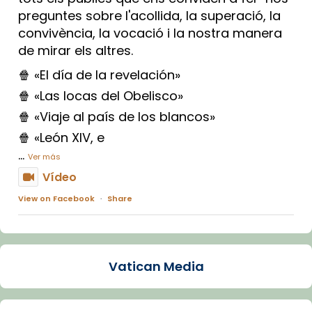
preguntes sobre l'acollida, la superació, la
convivència, la vocació i la nostra manera
de mirar els altres.
🍿 «El día de la revelación»
🍿 «Las locas del Obelisco»
🍿 «Viaje al país de los blancos»
🍿 «León XIV, e
...
Ver más
Vídeo
View on Facebook
·
Share
Arquebisbat de Barcelona
1 week ago
Vatican Media
La Carmina va patir depressió. Fa gairebé
dos mesos, a l'Estadi Lluís Companys, la
jove va fer arribar el seu testimoni al papa