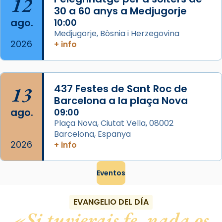
12
Foto
30 a 60 anys a Medjugorje
ago.
10:00
View on Facebook
·
Share
Medjugorje, Bòsnia i Herzegovina
2026
+ info
13
437 Festes de Sant Roc de
Barcelona a la plaça Nova
ago.
09:00
Plaça Nova, Ciutat Vella, 08002
Barcelona, Espanya
2026
+ info
Eventos
EVANGELIO DEL DÍA
Si tuvierais fe, nada os