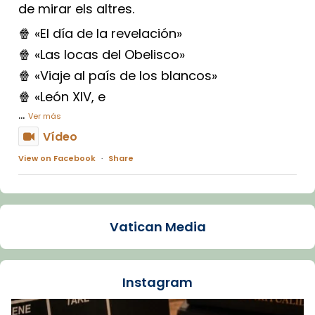
de mirar els altres.
🍿 «El día de la revelación»
🍿 «Las locas del Obelisco»
🍿 «Viaje al país de los blancos»
🍿 «León XIV, e
...
Ver más
Vídeo
View on Facebook
·
Share
Arquebisbat de Barcelona
1 week ago
Vatican Media
La Carmina va patir depressió. Fa gairebé
dos mesos, a l'Estadi Lluís Companys, la
jove va fer arribar el seu testimoni al papa
Instagram
Lleó XIV.
Recupera l'entrevista comp
Vatican