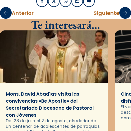
Facebook
X / Twitter
WhatsApp
Email
Imprimir
Anterior
Siguiente
Te interesará…
Mons. David Abadías visita las
Cinc
convivencias «Be Apostle» del
disf
El v
Secretariado Diocesano de Pastoral
desc
con Jóvenes
comp
Del 28 de julio al 2 de agosto, alrededor de
ocas
un centenar de adolescentes de parroquias
histo