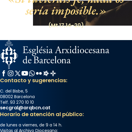
sería imposible.
(Mt 17,14-20)
Facebook
Instagram
X / Twitter
YouTube
WhatsApp
Flickr
Radio Estel
Catalunya Cristiana
Contacto y sugerencias:
C. del Bisbe, 5
08002 Barcelona
Telf. 93 270 10 10
secgral@arqbcn.cat
Horario de atención al público:
de lunes a viernes, de 9 a 14 h.
Visitas al Archivo Diocesano: