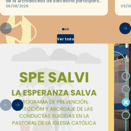
de la Archidiócesis de Barcelona participaron
sobr
en las convivencias Be Apostle, organizadas
06/08/2026
05/0
por el Secretariado Diocesano…
Ver todo