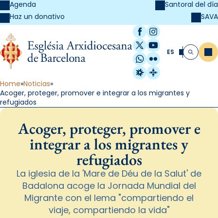
Agenda
Santoral del día
SAVA
Haz un donativo
Facebook
Instagram
X / Twitter
YouTube
ES
Me
Buscar
WhatsApp
Flickr
Radio Estel
Catalunya Cristi
Home
Noticias
Acoger, proteger, promover e integrar a los migrantes y
refugiados
Acoger, proteger, promover e
integrar a los migrantes y
refugiados
La iglesia de la 'Mare de Déu de la Salut' de
Badalona acoge la Jornada Mundial del
Migrante con el lema "compartiendo el
viaje, compartiendo la vida"