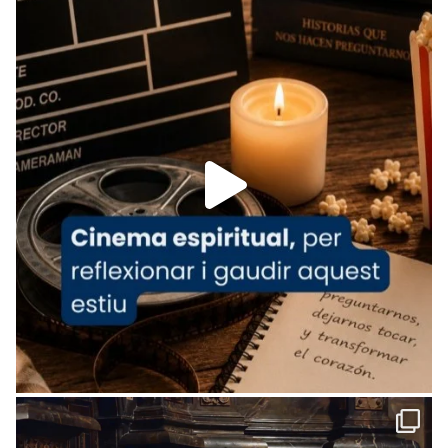
tican News 👇
News
www.vaticannews.va/es/iglesia/news/2026-
07/carmina-historia-depresion-papa-viaje-
espana-testimoni...
Foto
View on Facebook
·
Share
Arquebisbat de Barcelona
2 weeks ago
«Avui les santes Juliana i Semproniana ens
ajuden a alçar la mirada»
Mons. Sergi Gordo, bisbe de Tortosa, ha
presidit aquest 27 de juliol la missa de Les
Santes de Mataró.
🔗
tinyurl.com/cvu5jmbk