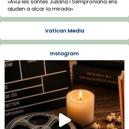
«Avui les santes Juliana i Semproniana ens
ajuden a alçar la mirada»
Mons. Sergi Gordo, bisbe de Tortosa, ha
presidit aquest 27 de juliol la missa de Les
Vatican Media
Santes de Mataró.
🔗
tinyurl.com/cvu5jmbk
📸 J. Merino
Instagram
Foto
View on Facebook
·
Share
Arquebisbat de Barcelona
is at Catedral
de Barcelona.
1 week ago
Aquest dilluns, 27 de juliol, ha tingut lloc la
missa d’acció de gràcies en agraïment al
comitè organitzador de la visita apostòlica
del Sant Pare Lleó XIV a Barcelona, i als