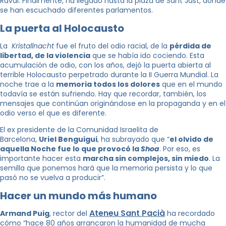
Raval. Finalmente, ha llegado hasta la plaza de Sant Just, donde
se han escuchado diferentes parlamentos.
La puerta al Holocausto
La
Kristallnacht
fue el fruto del odio racial, de la
pérdida de
libertad, de la violencia
que se había ido cociendo. Esta
acumulación de odio, con los años, dejó la puerta abierta al
terrible Holocausto perpetrado durante la II Guerra Mundial. La
noche trae a la
memoria todos los dolores
que en el mundo
todavía se están sufriendo. Hay que recordar, también, los
mensajes que continúan originándose en la propaganda y en el
odio verso el que es diferente.
El ex presidente de la Comunidad Israelita de
Barcelona,
Uriel Benguigui
, ha subrayado que “
el olvido de
aquella Noche fue lo que provocó la
Shoa
. Por eso, es
importante hacer esta
marcha sin complejos, sin miedo
. La
semilla que ponemos hará que la memoria persista y lo que
pasó no se vuelva a producir”.
Hacer un mundo más humano
Ateneu Sant Pacià
Armand Puig
, rector del
ha recordado
cómo “hace 80 años arrancaron la humanidad de mucha