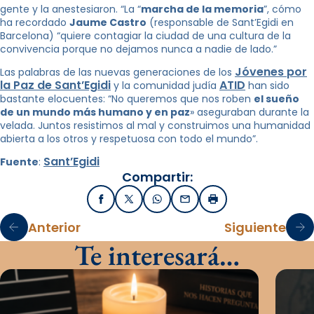
gente y la anestesiaron. “La “
marcha de la memoria
”, cómo
ha recordado
Jaume Castro
(responsable de Sant’Egidi en
Barcelona) “quiere contagiar la ciudad de una cultura de la
convivencia porque no dejamos nunca a nadie de lado.”
Jóvenes por
Las palabras de las nuevas generaciones de los
la Paz de Sant’Egidi
ATID
y la comunidad judía
han sido
bastante elocuentes: “No queremos que nos roben
el sueño
de un mundo más humano y en paz
» aseguraban durante la
velada. Juntos resistimos al mal y construimos una humanidad
abierta a los otros y respetuosa con todo el mundo”.
Sant’Egidi
Fuente
:
Compartir:
Facebook
X / Twitter
WhatsApp
Email
Imprimir
Anterior
Siguiente
Te interesará…