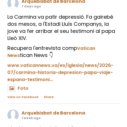
Arquebisbat de Barcelona
7 days ago
La Carmina va patir depressió. Fa gairebé
dos mesos, a l'Estadi Lluís Companys, la
jove va fer arribar el seu testimoni al papa
Lleó XIV.
Recupera l'entrevista comp
Vatican
tican News 👇
News
www.vaticannews.va/es/iglesia/news/2026-
07/carmina-historia-depresion-papa-viaje-
espana-testimoni...
Foto
View on Facebook
·
Share
Arquebisbat de Barcelona
1 week ago