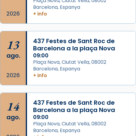
Plaça Nova, Ciutat Vella, 08002
que les santes Juliana (“relatiu a Júlia”) i
Barcelona, Espanya
Semproniana (“relatiu a Semprònia =
2026
+ info
eterna”) són deixebles seves. I l’any 1667, el
frare Joan Gaspar Roig, afirma en una obra
que les santes són filles de l’antiga Iluro.
Mataró en reivindicarà les relíq
13
437 Festes de Sant Roc de
...
Barcelona a la plaça Nova
Ver más
ago.
09:00
Foto
Plaça Nova, Ciutat Vella, 08002
View on Facebook
·
Share
Barcelona, Espanya
2026
+ info
Arquebisbat de Barcelona
2 weeks ago
Jaume, fill de Zebedeu, és juntament amb el
14
437 Festes de Sant Roc de
seu germà Joan i Pere un dels que
Barcelona a la plaça Nova
acompanyava més de prop Jesús.
ago.
09:00
Plaça Nova, Ciutat Vella, 08002
Segons el llibre dels Fets (12,2) fou el primer
Barcelona, Espanya
apòstol màrtir, decapitat a Jerusalem per