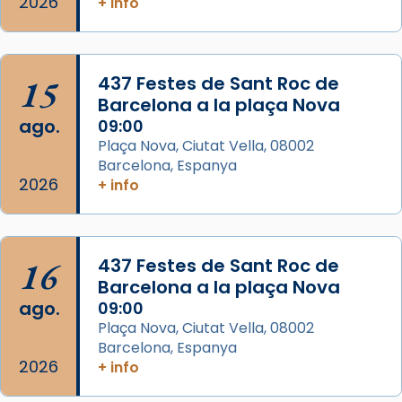
2026
+ info
Herodes Agripa (vers l'any 44).
Patró de Galícia, després de les invasions
musulmanes fou venerat com a patró dels
15
437 Festes de Sant Roc de
Regnes castellans i més tard de tota
Barcelona a la plaça Nova
Espanya.
ago.
09:00
El seu sepulcre a Compostela fou un g
Plaça Nova, Ciutat Vella, 08002
Barcelona, Espanya
...
Ver más
2026
+ info
Foto
View on Facebook
·
Share
16
437 Festes de Sant Roc de
Barcelona a la plaça Nova
ago.
09:00
Plaça Nova, Ciutat Vella, 08002
Barcelona, Espanya
2026
+ info