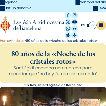
Agenda
Santoral del día
SAVA
Haz un donativo
Facebook
Instagram
X / Twitter
YouTube
ES
Me
Buscar
WhatsApp
Flickr
Radio Estel
Catalunya Cristi
Home
Noticias
80 años de la «Noche de los cristales rotos»
80 años de la «Noche de los
cristales rotos»
Sant Egidi convoca una marcha para
recordar que "no hay futuro sin memoria"
12 Nov, 2018
Església de Barcelona