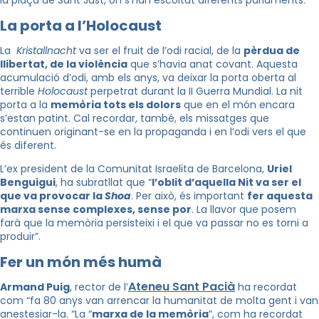
la plaça de Sant Just, on s’han escoltat diferents parlaments.
La porta a l’Holocaust
La
Kristallnacht
va ser el fruit de l’odi racial, de la
pèrdua de
llibertat, de la violència
que s’havia anat covant. Aquesta
acumulació d’odi, amb els anys, va deixar la porta oberta al
terrible
Holocaust
perpetrat durant la II Guerra Mundial. La nit
porta a la
memòria tots els dolors
que en el món encara
s’estan patint. Cal recordar, també, els missatges que
continuen originant-se en la propaganda i en l’odi vers el que
és diferent.
L’ex president de la Comunitat Israelita de Barcelona,
Uriel
Benguigui
, ha subratllat que “
l’oblit d’aquella Nit va ser el
que va provocar la
Shoa
. Per això, és important
fer aquesta
marxa sense complexes, sense por
. La llavor que posem
farà que la memòria persisteixi i el que va passar no es torni a
produir”.
Fer un món més humà
Ateneu Sant Pacià
Armand Puig
, rector de l’
ha recordat
com “fa 80 anys van arrencar la humanitat de molta gent i van
anestesiar-la. “La “
marxa de la memòria
”, com ha recordat