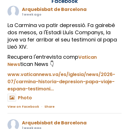
Facebook
Arquebisbat de Barcelona
1 week ago
La Carmina va patir depressió. Fa gairebé
dos mesos, a l'Estadi Lluís Companys, la
jove va fer arribar el seu testimoni al papa
Lleó XIV.
Recupera l'entrevista comp
Vatican
tican News 👇
News
www.vaticannews.va/es/iglesia/news/2026-
07/carmina-historia-depresion-papa-viaje-
espana-testimoni...
Photo
View on Facebook
·
Share
Arquebisbat de Barcelona
1 week ago