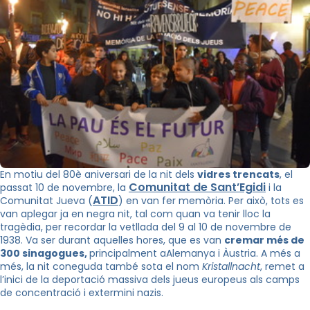
En motiu del 80è aniversari de la nit dels
vidres trencats
, el
Comunitat de Sant’Egidi
passat 10 de novembre, la
i la
ATID
Comunitat Jueva (
) en van fer memòria. Per això, tots es
van aplegar ja en negra nit, tal com quan va tenir lloc la
tragèdia, per recordar la vetllada del 9 al 10 de novembre de
1938. Va ser durant aquelles hores, que es van
cremar més de
300 sinagogues,
principalment aAlemanya i Àustria. A més a
més, la nit coneguda també sota el nom
Kristallnacht
, remet a
l’inici de la deportació massiva dels jueus europeus als camps
de concentració i extermini nazis.