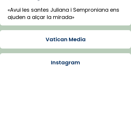
«Avui les santes Juliana i Semproniana ens
ajuden a alçar la mirada»
Mons. Sergi Gordo, bisbe de Tortosa, ha
presidit aquest 27 de juliol la missa de Les
Vatican Media
Santes de Mataró.
🔗
tinyurl.com/cvu5jmbk
📸 J. Merino
Instagram
Photo
View on Facebook
·
Share
Arquebisbat de Barcelona
is at Catedral
de Barcelona.
1 week ago
Aquest dilluns, 27 de juliol, ha tingut lloc la
missa d’acció de gràcies en agraïment al