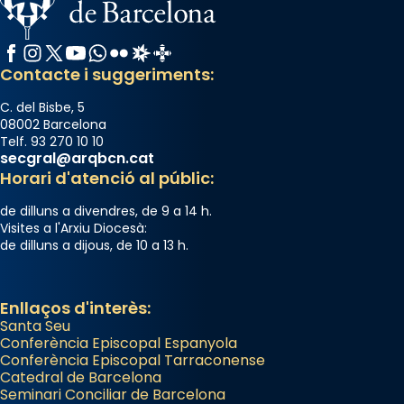
Facebook
Instagram
X / Twitter
YouTube
WhatsApp
Flickr
Radio Estel
Catalunya Cristiana
Contacte i suggeriments:
C. del Bisbe, 5
08002 Barcelona
Telf. 93 270 10 10
secgral@arqbcn.cat
Horari d'atenció al públic:
de dilluns a divendres, de 9 a 14 h.
Visites a l'Arxiu Diocesà:
de dilluns a dijous, de 10 a 13 h.
Enllaços d'interès:
Santa Seu
Conferència Episcopal Espanyola
Conferència Episcopal Tarraconense
Catedral de Barcelona
Seminari Conciliar de Barcelona