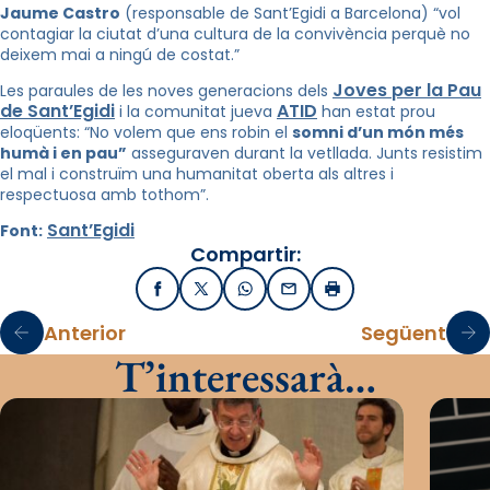
Jaume Castro
(responsable de Sant’Egidi a Barcelona) “vol
contagiar la ciutat d’una cultura de la convivència perquè no
deixem mai a ningú de costat.”
Joves per la Pau
Les paraules de les noves generacions dels
de Sant’Egidi
ATID
i la comunitat jueva
han estat prou
eloqüents: “No volem que ens robin el
somni d’un món més
humà i en pau”
asseguraven durant la vetllada. Junts resistim
el mal i construïm una humanitat oberta als altres i
respectuosa amb tothom”.
Sant’Egidi
Font:
Compartir:
Facebook
X / Twitter
WhatsApp
Email
Imprimir
Anterior
Següent
T’interessarà…