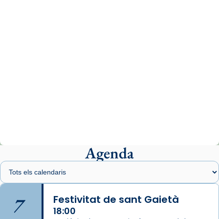
comitè organitzador de la visita apostòlica
del Sant Pare Lleó XIV a Barcelona, i als
col·laboradors, a la Catedral de Barcelona.
L’arquebisbe de Barcelona, el cardenal Joan
Josep Omella, ha presidit la missa i l’ha
concelebrat el bisbe auxiliar de Barcelona,
Mons. David Abadías.
📸 Dr. G. Simón
Photo
View on Facebook
·
Share
Agenda
Arquebisbat de Barcelona
1 week ago
Memòria de les santes Juliana i
Semproniana, verges i màrtirs.
7
Festivitat de sant Gaietà
Acompanyant la història de sant Cugat, a
18:00