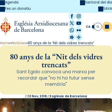
Agenda
Santoral del dia
SAVA
Fes un donatiu
Facebook
Instagram
X / Twitter
YouTube
CA
Me
Cerca
WhatsApp
Flickr
Radio Estel
Catalunya Cristi
Home
Notícies
80 anys de la “Nit dels vidres trencats”
80 anys de la “Nit dels vidres
trencats”
Sant Egido convoca una marxa per
recordar que "no hi ha futur sense
memòria"
12 Nov, 2018
Església de Barcelona