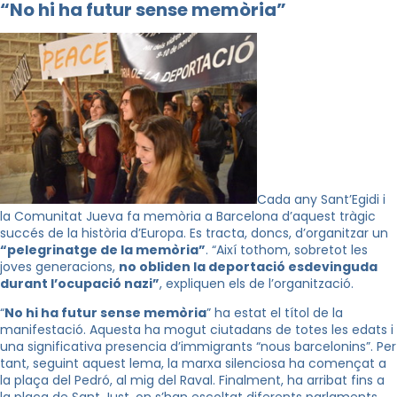
“No hi ha futur sense memòria”
Cada any Sant’Egidi i
la Comunitat Jueva fa memòria a Barcelona d’aquest tràgic
succés de la història d’Europa. Es tracta, doncs, d’organitzar un
“pelegrinatge de la memòria”
. “Així tothom, sobretot les
joves generacions,
no obliden la deportació esdevinguda
durant l’ocupació nazi”
, expliquen els de l’organització.
“
No hi ha futur sense memòria
” ha estat el títol de la
manifestació. Aquesta ha mogut ciutadans de totes les edats i
una significativa presencia d’immigrants “nous barcelonins”. Per
tant, seguint aquest lema, la marxa silenciosa ha començat a
la plaça del Pedró, al mig del Raval. Finalment, ha arribat fins a