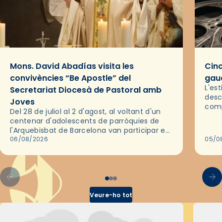
Mons. David Abadías visita les
Cinc
convivències “Be Apostle” del
gaud
L'es
Secretariat Diocesà de Pastoral amb
desc
Joves
comp
Del 28 de juliol al 2 d'agost, al voltant d'un
deix
centenar d'adolescents de parròquies de
trav
l'Arquebisbat de Barcelona van participar en
les convivències Be Apostle, organitzades
06/08/2026
05/0
pel Secretariat Diocesà de Pastoral amb…
Veure-ho tot