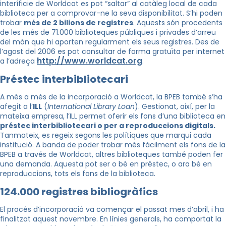
interíficie de Worldcat es pot “saltar” al catàleg local de cada
biblioteca per a comprovar-ne la seva disponibilitat. S’hi poden
trobar
més de 2 bilions de registres
. Aquests són procedents
de les més de 71.000 biblioteques públiques i privades d’arreu
del món que hi aporten regularment els seus registres. Des de
l’agost del 2006 es pot consultar de forma gratuïta per internet
http://www.worldcat.org
a l’adreça
.
Préstec interbibliotecari
A més a més de la incorporació a Worldcat, la BPEB també s’ha
afegit a l’
ILL
(
International Library Loan
). Gestionat, així, per la
mateixa empresa, l’ILL permet oferir els fons d’una biblioteca en
préstec interbibliotecari o per a reproduccions digitals.
Tanmateix, es regeix segons les polítiques que marqui cada
institució. A banda de poder trobar més fàcilment els fons de la
BPEB a través de Worldcat, altres biblioteques també poden fer
una demanda. Aquesta pot ser o bé en préstec, o ara bé en
reproduccions, tots els fons de la biblioteca.
124.000 registres bibliogràfics
El procés d’incorporació va començar el passat mes d’abril, i ha
finalitzat aquest novembre. En línies generals, ha comportat la