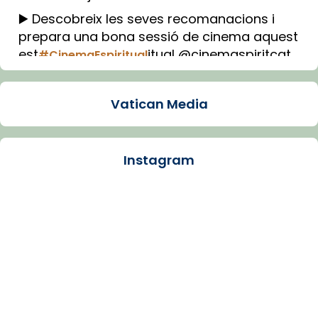
▶️ Descobreix les seves recomanacions i
prepara una bona sessió de cinema aquest
est
itual @cinemaspiritcat
#CinemaEspiritual
Imatge: Generada amb IA (OpenAI)
Video
Vatican Media
View on Facebook
·
Share
Instagram
Arquebisbat de Barcelona
1 week ago
La Carmina va patir depressió. Fa gairebé
dos mesos, a l'Estadi Lluís Companys, la
jove va fer arribar el seu testimoni al papa
Lleó XIV.
Recupera l'entrevista comp
Vatican
tican News 👇
News