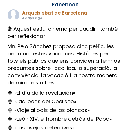
Facebook
Arquebisbat de Barcelona
4 days ago
🎬 Aquest estiu, cinema per gaudir i també
per reflexionar!
Mn. Peio Sánchez proposa cinc pel·lícules
per a aquestes vacances. Històries per a
tots els públics que ens conviden a fer-nos
preguntes sobre l'acollida, la superació, la
convivència, la vocació i la nostra manera
de mirar els altres.
🍿 «El día de la revelación»
🍿 «Las locas del Obelisco»
🍿 «Viaje al país de los blancos»
🍿 «León XIV, el hombre detrás del Papa»
🍿 «Las ovejas detectives»