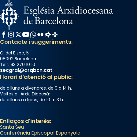
Facebook
Instagram
X / Twitter
YouTube
WhatsApp
Flickr
Radio Estel
Catalunya Cristiana
Contacte i suggeriments:
C. del Bisbe, 5
08002 Barcelona
Telf. 93 270 10 10
secgral@arqbcn.cat
Horari d'atenció al públic:
de dilluns a divendres, de 9 a 14 h.
Visites a l'Arxiu Diocesà:
de dilluns a dijous, de 10 a 13 h.
Enllaços d'interès:
Santa Seu
Conferència Episcopal Espanyola