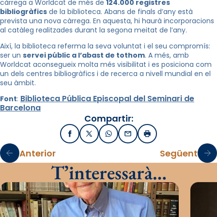
càrrega a Worldcat de més de
124.000 registres
bibliogràfics
de la biblioteca. Abans de finals d’any està
prevista una nova càrrega. En aquesta, hi haurà incorporacions
al catàleg realitzades durant la segona meitat de l’any.
Així, la biblioteca referma la seva voluntat i el seu compromís:
ser un
servei públic a l’abast de tothom
. A més, amb
Worldcat aconsegueix molta més visibilitat i es posiciona com
un dels centres bibliogràfics i de recerca a nivell mundial en el
seu àmbit.
Biblioteca Pública Episcopal del Seminari de
Font
:
Barcelona
Compartir:
Facebook
X / Twitter
WhatsApp
Email
Imprimir
Anterior
Següent
T’interessarà…