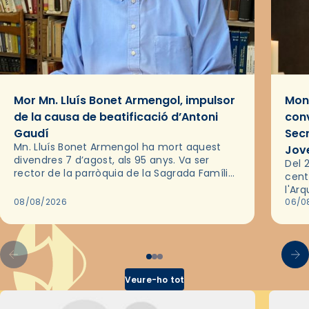
Mor Mn. Lluís Bonet Armengol, impulsor
Mons
de la causa de beatificació d’Antoni
conv
Gaudí
Sec
Mn. Lluís Bonet Armengol ha mort aquest
Jov
divendres 7 d’agost, als 95 anys. Va ser
Del 2
rector de la parròquia de la Sagrada Família
cent
de Barcelona durant 25 anys, entre 1993 i
l'Ar
2018,…
08/08/2026
les 
06/0
pel 
Veure-ho tot