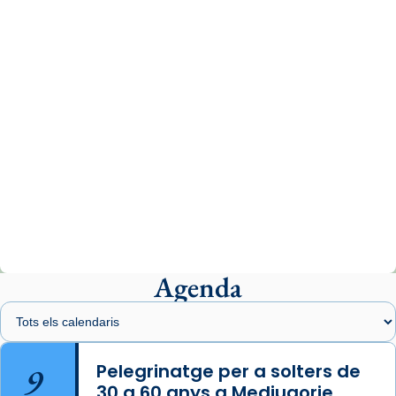
www.vaticannews.va/es/iglesia/news/2026-
07/carmina-historia-depresion-papa-viaje-
espana-testimoni...
Photo
View on Facebook
·
Share
Arquebisbat de Barcelona
2 weeks ago
«Avui les santes Juliana i Semproniana ens
ajuden a alçar la mirada»
Mons. Sergi Gordo, bisbe de Tortosa, ha
presidit aquest 27 de juliol la missa de Les
Agenda
Santes de Mataró.
🔗
tinyurl.com/cvu5jmbk
📸 J. Merino
9
Pelegrinatge per a solters de
30 a 60 anys a Medjugorje
Photo