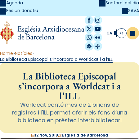
Agenda
Santoral del dia
SAVA
Fes un donatiu
Facebook
Instagram
X / Twitter
YouTube
CA
Me
Cerca
WhatsApp
Flickr
Radio Estel
Catalunya Cristi
Home
Notícies
La Biblioteca Episcopal s’incorpora a Worldcat i a l’ILL
La Biblioteca Episcopal
s’incorpora a Worldcat i a
l’ILL
Worldcat conté més de 2 bilions de
registres i l'ILL permet oferir els fons d’una
biblioteca en préstec interbibliotecari
12 Nov, 2018
Església de Barcelona