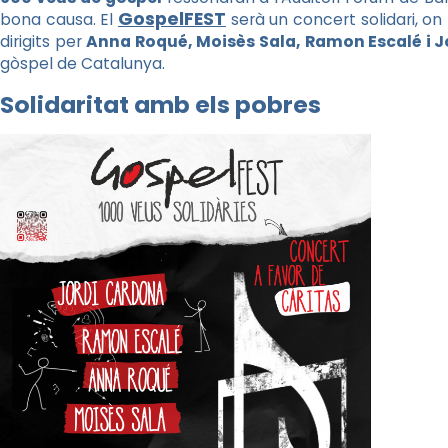
GospelFEST
bona causa. El
serà un concert solidari, o
dirigits per
Anna Roqué, Moisès Sala, Ramon Escalé i 
gòspel de Catalunya.
Solidaritat amb els pobres