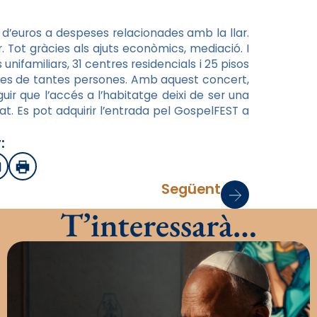
s d’euros a despeses relacionades amb la llar.
 Tot gràcies als ajuts econòmics, mediació. I
unifamiliars, 31 centres residencials i 25 pisos
ades de tantes persones. Amb aquest concert,
ir que l’accés a l’habitatge deixi de ser una
at. Es pot adquirir l’entrada pel GospelFEST a
:
sApp
mail
Imprimir
Següent
T’interessarà…