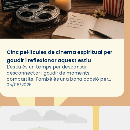
Cinc pel·lícules de cinema espiritual per
gaudir i reflexionar aquest estiu
L'estiu és un temps per descansar,
desconnectar i gaudir de moments
compartits. També és una bona ocasió per
deixar-se portar per una bona història i, a
05/08/2026
través del cinema, reflexionar sobre les…