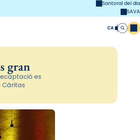
Santoral del dia
SAVA
el
unya Cristiana
CA
M
Cerca
s gran
recaptació es
 Càritas