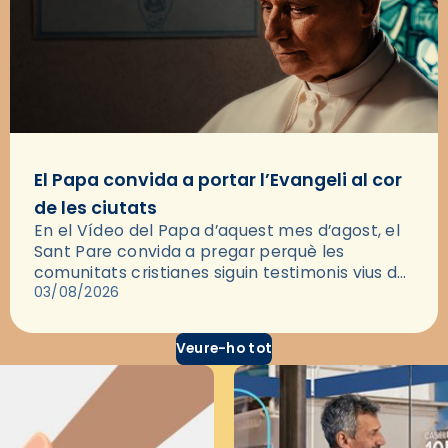
El Papa convida a portar l’Evangeli al cor
de les ciutats
En el Vídeo del Papa d’aquest mes d’agost, el
Sant Pare convida a pregar perquè les
comunitats cristianes siguin testimonis vius de
l’Evangeli enmig de les ciutats. A través d’una
03/08/2026
pregària, el…
Veure-ho tot