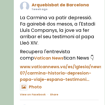
Arquebisbat de Barcelona
1 week ago
La Carmina va patir depressió.
Fa gairebé dos mesos, a l'Estadi
Lluís Companys, la jove va fer
arribar el seu testimoni al papa
Lleó XIV.
Recupera l'entrevista
comp
tican News 👇
Vatican News
www.vaticannews.va/es/iglesia/news
07/carmina-historia-depresion-
papa-viaje-espana-testimoni...
Photo
View on Facebook
·
Share