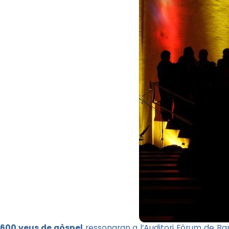
600 veus de gòspel
ressonaran a l’Auditori Fòrum de B