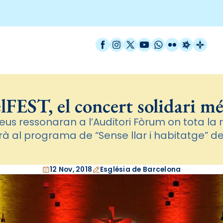
Facebook
Instagram
X / Twitter
YouTube
WhatsApp
Flickr
Radio Est
Catal
FEST, el concert solidari mé
eus ressonaran a l’Auditori Fòrum on tota la 
rà al programa de “Sense llar i habitatge” de
12 Nov, 2018
Església de Barcelona