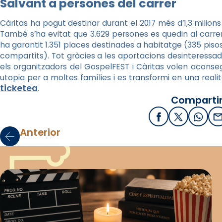
Salvant a persones del carrer
Càritas ha pogut destinar durant el 2017 més d’1,3 milion
També s’ha evitat que 3.629 persones es quedin al carrer.
ha garantit 1.351 places destinades a habitatge (335 pisos 
compartits). Tot gràcies a les aportacions desinteress
els organitzadors del GospelFEST i Càritas volen aconsegu
utopia per a moltes famílies i es transformi en una realit
ticketea
.
Compartir
Facebook
X / Twitter
What
E
Anterior