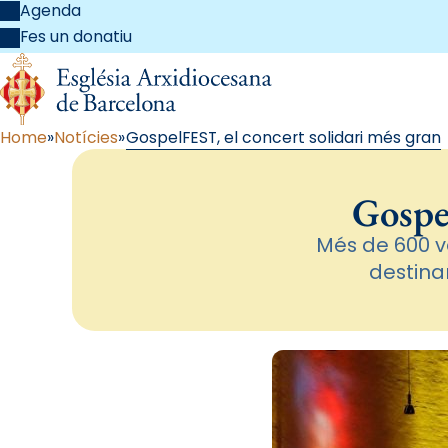
Agenda
Fes un donatiu
Home
Notícies
GospelFEST, el concert solidari més gran
Gospel
Més de 600 v
destina