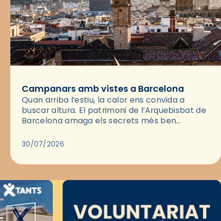
Campanars amb vistes a Barcelona
Quan arriba l’estiu, la calor ens convida a
buscar altura. El patrimoni de l’Arquebisbat de
Barcelona amaga els secrets més ben
guardats per gaudir del capvespre: els seus
campanars i les cobertes…
30/07/2026