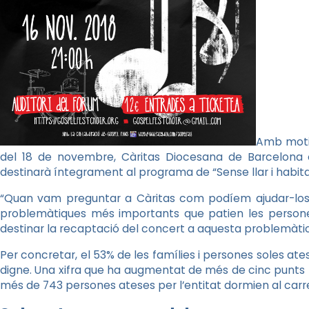
Amb moti
del 18 de novembre, Càritas Diocesana de Barcelona o
destinarà íntegrament al programa de “Sense llar i habitat
“Quan vam preguntar a Càritas com podíem ajudar-los, 
problemàtiques més importants que patien les perso
destinar la recaptació del concert a aquesta problemàtic
Per concretar, el 53% de les famílies i persones soles a
digne. Una xifra que ha augmentat de més de cinc punts 
més de 743 persones ateses per l’entitat dormien al carre