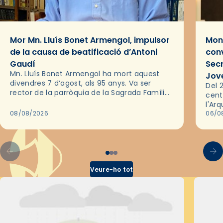
Mor Mn. Lluís Bonet Armengol, impulsor
Mons
de la causa de beatificació d’Antoni
conv
Gaudí
Sec
Mn. Lluís Bonet Armengol ha mort aquest
Jov
divendres 7 d’agost, als 95 anys. Va ser
Del 2
rector de la parròquia de la Sagrada Família
cent
de Barcelona durant 25 anys, entre 1993 i
l'Ar
2018,…
08/08/2026
les 
06/0
pel 
Veure-ho tot