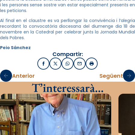
i les persones sense sostre van estar especialment presents en
les peticions.
Al final en el claustre es va perllongar la convivència i l’alegria
recordant la convocatòria diocesana del diumenge dia 18 de
novembre en la Catedral per celebrar junts la Jornada Mundial
dels Pobres.
Peio
Sánchez
Compartir:
Facebook
X / Twitter
WhatsApp
Email
Imprimir
Anterior
Següent
T’interessarà…