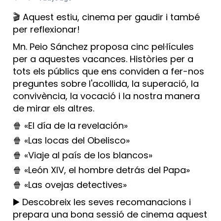
🎬 Aquest estiu, cinema per gaudir i també
per reflexionar!
Mn. Peio Sánchez proposa cinc pel·lícules
per a aquestes vacances. Històries per a
tots els públics que ens conviden a fer-nos
preguntes sobre l'acollida, la superació, la
convivència, la vocació i la nostra manera
de mirar els altres.
🍿 «El día de la revelación»
🍿 «Las locas del Obelisco»
🍿 «Viaje al país de los blancos»
🍿 «León XIV, el hombre detrás del Papa»
🍿 «Las ovejas detectives»
▶️ Descobreix les seves recomanacions i
prepara una bona sessió de cinema aquest