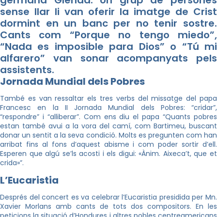
germana
Glenda
. Un grup de persone
sense llar li van oferir la imatge de Crist
dormint en un banc per no tenir sostre.
Cants com “Porque no tengo miedo”,
“Nada es imposible para Dios” o “Tú mi
alfarero” van sonar acompanyats pels
assistents.
Jornada Mundial dels Pobres
També es van ressaltar els tres verbs del missatge del papa
Francesc en la II Jornada Mundial dels Pobres: “cridar”,
“respondre” i “alliberar”. Com ens diu el papa “Quants pobres
estan també avui a la vora del camí, com
Bartimeu
, buscant
donar un sentit a la seva condició. Molts es pregunten com han
arribat fins al fons d’aquest abisme i com poder sortir d’ell.
Esperen que algú se’ls acosti i els digui: «Ànim. Aixeca’t, que et
crida»”.
L’Eucaristia
Després del concert es va celebrar l’Eucaristia presidida per
Mn
.
Xavier Morlans amb cants de tots dos compositors. En les
peticions la situació d’Hondures i altres pobles centreamericans