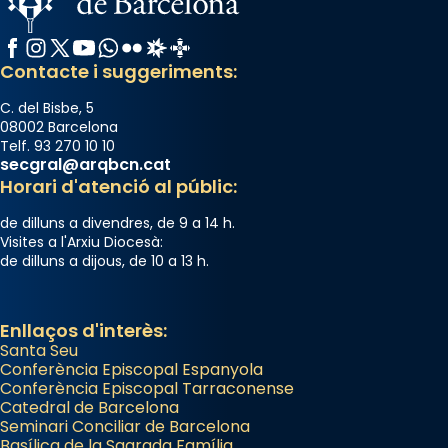
Facebook
Instagram
X / Twitter
YouTube
WhatsApp
Flickr
Radio Estel
Catalunya Cristiana
Contacte i suggeriments:
C. del Bisbe, 5
08002 Barcelona
Telf. 93 270 10 10
secgral@arqbcn.cat
Horari d'atenció al públic:
de dilluns a divendres, de 9 a 14 h.
Visites a l'Arxiu Diocesà:
de dilluns a dijous, de 10 a 13 h.
Enllaços d'interès:
Santa Seu
Conferència Episcopal Espanyola
Conferència Episcopal Tarraconense
Catedral de Barcelona
Seminari Conciliar de Barcelona
Basílica de la Sagrada Família