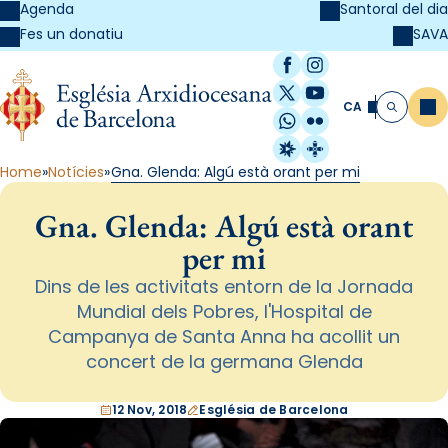
Agenda
Santoral del dia
SAVA
Fes un donatiu
Facebook
Instagram
X / Twitter
YouTube
CA
Me
Cerca
WhatsApp
Flickr
Radio Estel
Catalunya Cristi
Home
Notícies
Gna. Glenda: Algú està orant per mi
Gna. Glenda: Algú està orant
per mi
Dins de les activitats entorn de la Jornada
Mundial dels Pobres, l'Hospital de
Campanya de Santa Anna ha acollit un
concert de la germana Glenda
12 Nov, 2018
Església de Barcelona