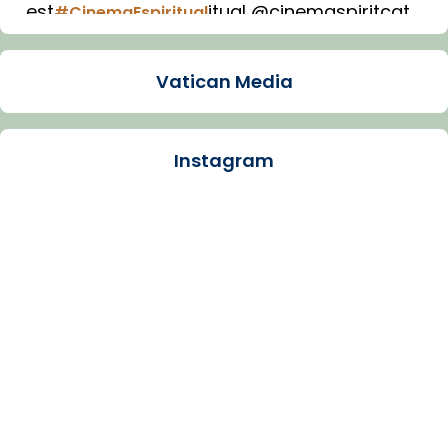
est
itual @cinemaspiritcat
#CinemaEspiritual
Imatge: Generada amb IA (OpenAI)
Video
Vatican Media
View on Facebook
·
Share
Instagram
Arquebisbat de Barcelona
1 week ago
La Carmina va patir depressió. Fa gairebé
dos mesos, a l'Estadi Lluís Companys, la
jove va fer arribar el seu testimoni al papa
Lleó XIV.
Recupera l'entrevista comp
Vatican
tican News 👇
News
www.vaticannews.va/es/iglesia/news/2026-
07/carmina-historia-depresion-papa-viaje-
espana-testimoni...