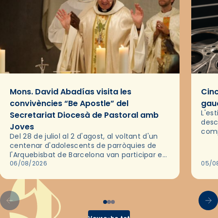
Mons. David Abadías visita les
Cinc
convivències “Be Apostle” del
gaud
L'es
Secretariat Diocesà de Pastoral amb
desc
Joves
comp
Del 28 de juliol al 2 d'agost, al voltant d'un
deix
centenar d'adolescents de parròquies de
trav
l'Arquebisbat de Barcelona van participar en
les convivències Be Apostle, organitzades
06/08/2026
05/0
pel Secretariat Diocesà de Pastoral amb…