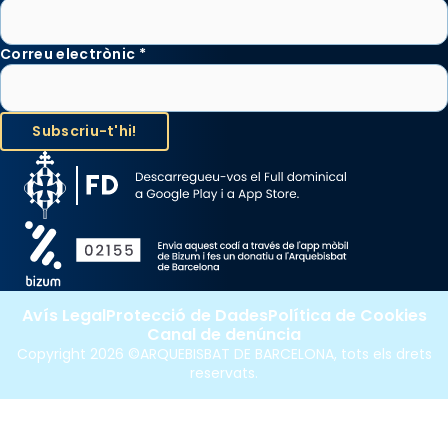
Correu electrònic
*
Avís Legal
Protecció de Dades
Política de Cookies
Canal de denúncia
Copyright 2026 ©ARQUEBISBAT DE BARCELONA, tots els drets
reservats.