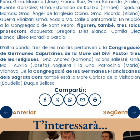
Peña; Gmà. Máximo (José) Franco Ruiz; Grmà. Bernardo (Emilio)
Puente González; Gmà. Estanislao de Kostka (Ismael) Tajadura
Marcos; Gmà. Ángel de la Iglesia Ocina, Gmà. Ricardo (Albino)
Guerra Villaizán; Gmà. Acacio Ma. Calleja Santamaría. En relació
a la Congregació de Sant Pedro,
figuren, també, tres
laic
protectors
d’aquesta: Gregorio Díez Blanco; Camila Díe
Blanco; Eliseo Moradillo García
.
D’altra banda, tres de les màrtirs pertanyen a la
Congregació
de Germanes Caputxines de la Mare del Diví Pastor tres
de les religioses
: Gnà. Andrea (Ramona) Solans Ballesté; Gnà
Ma. Auxilio (Josefa) Noguera i la Gna. Patrocinio (María)
Vilanova. De la
Congregació de les Germanes Franciscane
dels Sagrats Cors
també està la Mare Carlota de la Visitació
(Baudelia) Duque Belloso.
Compartir:
Facebook
X / Twitter
WhatsApp
Email
Imprimir
Anterior
Següent
T’interessarà…