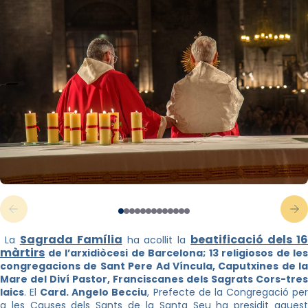
Sagrada Família
beatificació dels 1
La
ha acollit la
màrtirs
de l’arxidiòcesi de Barcelona; 13 religiosos de les
congregacions de Sant Pere Ad Víncula, Caputxines de la
Mare del Diví Pastor, Franciscanes dels Sagrats Cors-tres
laics
. El
Card. Angelo Becciu
, Prefecte de la Congregació pe
a les Causes dels Sants de la Santa Seu ha presidit aquest