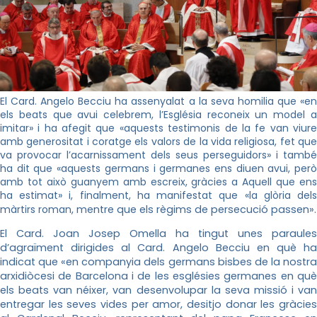
El Card. Angelo Becciu ha assenyalat a la seva homilia que «en
els beats que avui celebrem, l’Església reconeix un model a
imitar» i ha afegit que «aquests testimonis de la fe van viure
amb generositat i coratge els valors de la vida religiosa, fet que
va provocar l’acarnissament dels seus perseguidors» i també
ha dit que «aquests germans i germanes ens diuen avui, però
amb tot això guanyem amb escreix, gràcies a Aquell que ens
ha estimat» i, finalment, ha manifestat que «la glòria dels
màrtirs roman, me
ntre que els règims de persecució passen».
El Card. Joan Josep Omella ha tingut unes paraules
d’agraïment dirigides al Card. Angelo Becciu en què ha
indicat que «en companyia dels germans bisbes de la nostra
arxidiòcesi de Barcelona i de les esglésies germanes en què
els beats van néixer, van desenvolupar la seva missió i van
entregar les seves vides per amor, desitjo donar les gràcies