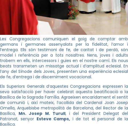
Les Congregacions comuniquen el goig de comptar amb
germans i germanes assenyalats per la fidelitat, l’amor i
l’entrega. Ells són testimoni de fe, de caritat i de perdó, són
model i referència per a tots nosaltres. Nens, joves i adults
trobem en ells, intercessors i guies en el nostre camí. Els nous
beats transmeten un missatge actual i d’amplitud eclesial. En
l’any del Sínode dels Joves, presenten una experiència eclesial
de fe, d’entrega i de discerniment vocacional.
Els Superiors Generals d’aquestes Congregacions expressen la
seva satisfacció per haver celebrat aquesta beatificació a la
Basílica de la Sagrada Família. Agraeixen encaridament el sentit
de comunió i, així mateix, l’acollida del Cardenal Joan Josep
Omella, Arquebisbe metropolità de Barcelona, del Rector de la
Basílica,
Mn. Josep M. Turull
, i del President Delegat de
Patronat, senyor
Esteve Camps,
i de tot el personal de l
Basílica.