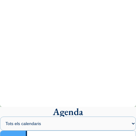
tican News 👇
News
www.vaticannews.va/es/iglesia/news/2026-
07/carmina-historia-depresion-papa-viaje-
espana-testimoni...
Photo
View on Facebook
·
Share
Arquebisbat de Barcelona
2 weeks ago
«Avui les santes Juliana i Semproniana ens
ajuden a alçar la mirada»
Mons. Sergi Gordo, bisbe de Tortosa, ha
presidit aquest 27 de juliol la missa de Les
Agenda
Santes de Mataró.
🔗
tinyurl.com/cvu5jmbk