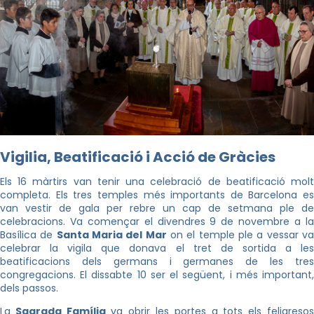
Vigilia, Beatificació i Acció de Gràcies
Els 16 màrtirs van tenir una celebració de beatificació molt
completa. Els tres temples més importants de Barcelona es
van vestir de gala per rebre un cap de setmana ple de
celebracions. Va començar el divendres 9 de novembre a la
Basílica de
Santa Maria del Mar
on el temple ple a vessar v
celebrar la vigila que donava el tret de sortida a les
beatificacions dels germans i germanes de les tres
congregacions. El dissabte 10 ser el següent, i més important,
dels passos.
La
Sagrada Família
va obrir les portes a tots els feligreso