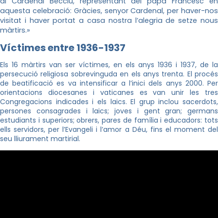
al Cardenal Becciu, representant del papa Francesc en
aquesta celebració: Gràcies, senyor Cardenal, per haver-nos
visitat i haver portat a casa nostra l’alegria de setze nous
màrtirs.»
Víctimes entre 1936-1937
Els 16 màrtirs van ser víctimes, en els anys 1936 i 1937, de la
persecució religiosa sobrevinguda en els anys trenta. El procés
de beatificació es va intensificar a l’inici dels anys 2000. Per
orientacions diocesanes i vaticanes es van unir les tres
Congregacions indicades i els laics. El grup inclou sacerdots,
persones consagrades i laics; joves i gent gran; germans
estudiants i superiors; obrers, pares de família i educadors: tots
ells servidors, per l’Evangeli i l’amor a Déu, fins el moment del
seu lliurament martirial.