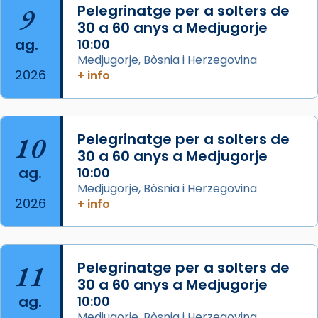
📸 J. Merino
9
Pelegrinatge per a solters de
30 a 60 anys a Medjugorje
Photo
ag.
10:00
View on Facebook
·
Share
Medjugorje, Bòsnia i Herzegovina
2026
+ info
Arquebisbat de Barcelona
is at Catedral
de Barcelona.
2 weeks ago
Aquest dilluns, 27 de juliol, ha tingut lloc la
10
Pelegrinatge per a solters de
missa d’acció de gràcies en agraïment al
30 a 60 anys a Medjugorje
ag.
comitè organitzador de la visita apostòlica
10:00
Medjugorje, Bòsnia i Herzegovina
del Sant Pare Lleó XIV a Barcelona, i als
2026
+ info
col·laboradors, a la Catedral de Barcelona.
L’arquebisbe de Barcelona, el cardenal Joan
Josep Omella, ha presidit la missa i l’ha
11
Pelegrinatge per a solters de
concelebrat el bisbe auxiliar de Barcelona,
30 a 60 anys a Medjugorje
Mons. David Abadías.
ag.
10:00
📸 Dr. G. Simón
Medjugorje, Bòsnia i Herzegovina