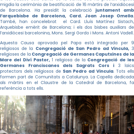
migdia la cerimònia de beatificació de 16 màrtirs de l’arxidiòcesi
de Barcelona. Ha
presidit la celebració
juntament am
l’arquebisbe de Barcelona, Card. Joan Josep Omella
.
També, han concelebrat el Card. Lluís Martínez Sistach,
Arquebisbe emèrit de Barcelona; i els dos bisbes auxiliars de
l’arxidiòcesi barcelonina, Mons. Sergi Gordo i Mons. Antoni Vadell.
Aquesta Causa aprovada pel Papa està integrada per 9
religiosos de la
Congregació de San Pedro ad Vincula,
religioses de la
Congregació de Germanes Caputxines de la
Mare del Diví Pastor,
1 religiosa de la
Congregació de le
Germanes Franciscanes dels Sagrats Cors i
3 laic
protectors dels religiosos de
San Pedro ad Vincula
. Tots ell
formen part de Comunitats a Catalunya. La Capella dedicada
als màrtirs en el Claustre de la Catedral de Barcelona, fa
referència a tots ells.