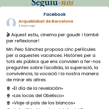
Seguiu
-nos
Facebook
Arquebisbat de Barcelona
3 days ago
🎬 Aquest estiu, cinema per gaudir i també
per reflexionar!
Mn. Peio Sánchez proposa cinc pel·lícules
per a aquestes vacances. Històries per a
tots els públics que ens conviden a fer-nos
preguntes sobre l'acollida, la superació, la
convivència, la vocació i la nostra manera
de mirar els altres.
🍿 «El día de la revelación»
🍿 «Las locas del Obelisco»
🍿 «Viaje al país de los blancos»