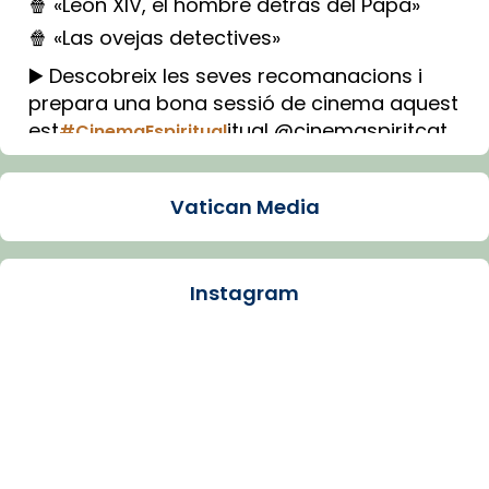
🍿 «León XIV, el hombre detrás del Papa»
🍿 «Las ovejas detectives»
▶️ Descobreix les seves recomanacions i
prepara una bona sessió de cinema aquest
est
itual @cinemaspiritcat
#CinemaEspiritual
Imatge: Generada amb IA (OpenAI)
Video
Vatican Media
View on Facebook
·
Share
Instagram
Arquebisbat de Barcelona
1 week ago
La Carmina va patir depressió. Fa gairebé
dos mesos, a l'Estadi Lluís Companys, la
jove va fer arribar el seu testimoni al papa
Lleó XIV.
Recupera l'entrevista comp
Vatican