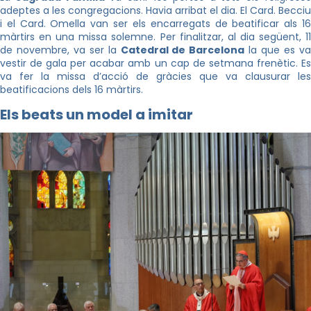
adeptes a les congregacions. Havia arribat el dia. El Card.
Becciu
i el Card. Omella van ser els encarregats de beatificar als 16
màrtirs en una missa solemne. Per finalitzar,
al dia següent
, 1
de novembre, va ser la
Catedral de Barcelona
la que es v
vestir de gala per acabar amb un cap de setmana frenètic. Es
va fer la missa d’acció de gràcies que va clausurar les
beatificacions dels 16 màrtirs.
Els beats un model a imitar