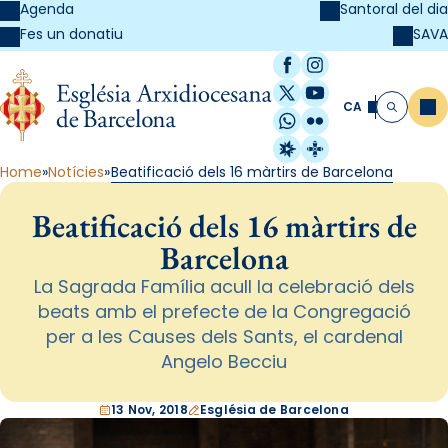
Agenda
Santoral del dia
SAVA
Fes un donatiu
Facebook
Instagram
X / Twitter
YouTube
CA
Me
Cerca
WhatsApp
Flickr
Radio Estel
Catalunya Cristi
Home
Notícies
Beatificació dels 16 màrtirs de Barcelona
Beatificació dels 16 màrtirs de
Barcelona
La Sagrada Família acull la celebració dels
beats amb el prefecte de la Congregació
per a les Causes dels Sants, el cardenal
Angelo Becciu
13 Nov, 2018
Església de Barcelona