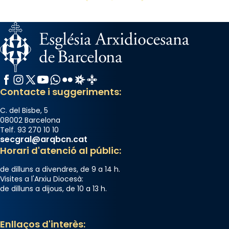
Facebook
Instagram
X / Twitter
YouTube
WhatsApp
Flickr
Radio Estel
Catalunya Cristiana
Contacte i suggeriments:
C. del Bisbe, 5
08002 Barcelona
Telf. 93 270 10 10
secgral@arqbcn.cat
Horari d'atenció al públic:
de dilluns a divendres, de 9 a 14 h.
Visites a l'Arxiu Diocesà:
de dilluns a dijous, de 10 a 13 h.
Enllaços d'interès: