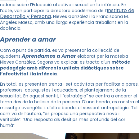
rodona sobre l’Educació afectiva i sexual en la infància. En
Instituto de
l’acte, van participar la directora acadèmica de l’
Desarrollo y Persona
, Nieves González i la Franciscana M.
Ángeles Maeso, amb una llarga experiència treballant en la
docència.
Aprender a amar
Com a punt de partida, es va presentar la col·lecció de
Aprendamos a Amar
quaderns
elaborat per la mateixa
Nieves González. Segons va explicar, es tracta d’un
mètode
pedagògic amb diferents unitats didàctiques sobre
l’afectivitat i la infància
.
En total, es presenten trenta- set activitats per facilitar a pares,
professors, catequistes i educadors, el plantejament de la
sexualitat. En aquest sentit, l’”estratègia” se centra a encarar el
tema des de la bellesa de la persona. D’una banda, es mostra el
missatge evangèlic i, d’altra banda, el vessant antropològic. Tal
com va dir l’autora, “es proposa una perspectiva nova i
veritable”. “Una resposta als desitjos més profunds del cor
humà”.