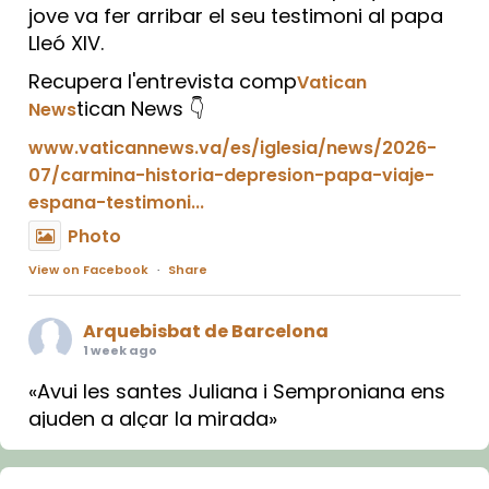
jove va fer arribar el seu testimoni al papa
Lleó XIV.
Recupera l'entrevista comp
Vatican
tican News 👇
News
www.vaticannews.va/es/iglesia/news/2026-
07/carmina-historia-depresion-papa-viaje-
espana-testimoni...
Photo
View on Facebook
·
Share
Arquebisbat de Barcelona
1 week ago
«Avui les santes Juliana i Semproniana ens
ajuden a alçar la mirada»
Mons. Sergi Gordo, bisbe de Tortosa, ha
presidit aquest 27 de juliol la missa de Les