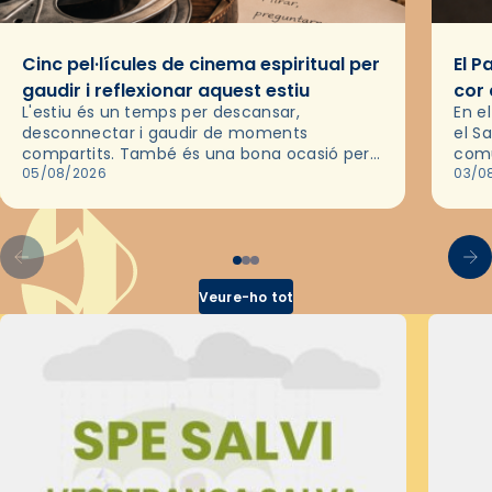
Cinc pel·lícules de cinema espiritual per
El P
gaudir i reflexionar aquest estiu
cor 
L'estiu és un temps per descansar,
En e
desconnectar i gaudir de moments
el S
compartits. També és una bona ocasió per
comu
deixar-se portar per una bona història i, a
05/08/2026
de l
03/0
través del cinema, reflexionar sobre les…
d’un
Veure-ho tot