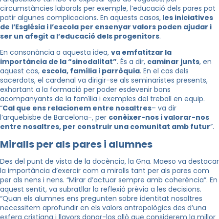
circumstàncies laborals per exemple, l’educació dels pares pot
patir algunes complicacions. En aquests casos,
les iniciatives
de l’Església i l’escola per ensenyar valors poden ajudar i
ser un afegit a l’educació dels progenitors
.
En consonància a aquesta idea,
va emfatitzar la
importància de la “sinodalitat”
. És a dir,
caminar junts
, en
aquest cas,
escola, família i parròquia
. En el cas dels
sacerdots, el cardenal va dirigir-se als seminaristes presents,
exhortant a la formació per poder esdevenir bons
acompanyants de la família i exemples del treball en equip.
“
Cal que ens relacionem entre nosaltres
– va dir
l’arquebisbe de Barcelona-, per
conèixer-nos i valorar-nos
entre nosaltres, per construir una comunitat amb futur
”.
Miralls per als pares i alumnes
Des del punt de vista de la docència, la Gna. Maeso va destacar
la importància d’exercir com a miralls tant per als pares com
per als nens i nens. “Mirar d’actuar sempre amb coherència”. En
aquest sentit, va subratllar la reflexió prèvia a les decisions.
“Quan els alumnes ens pregunten sobre identitat nosaltres
necessitem aprofundir en els valors antropològics des d’una
esfera cristiana i llavors donar-los allò que considerem la millor