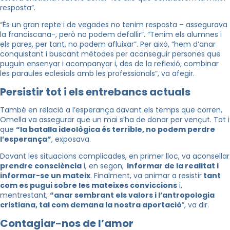
resposta”.
“És un gran repte i de vegades no tenim resposta – assegurava
la franciscana-, però no podem defallir”. “Tenim els alumnes i
els pares, per tant, no podem afluixar”. Per això, “hem d’anar
conquistant i buscant mètodes per aconseguir persones que
puguin ensenyar i acompanyar i, des de la reflexió, combinar
les paraules eclesials amb les professionals”, va afegir.
Persistir tot i els entrebancs actuals
També en relació a l’esperança davant els temps que corren,
Omella va assegurar que un mai s’ha de donar per vençut. Tot i
que
“la batalla ideològica és terrible, no podem perdre
l’esperança”
, exposava.
Davant les situacions complicades, en primer lloc, va aconsellar
prendre consciència
i, en segon,
informar de la realitat i
informar-se un mateix
. Finalment, va animar a resistir
tant
com es pugui sobre les mateixes conviccions
i,
mentrestant,
“anar sembrant els valors i l’antropologia
cristiana, tal com demana la nostra aportació
”, va dir.
Contagiar-nos de l’amor