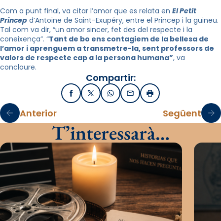
Com a punt final, va citar l’amor que es relata en
El Petit
Princep
d’Antoine de Saint-Exupéry, entre el Princep i la guineu.
Tal com va dir, “un amor sincer, fet des del respecte i la
coneixença”. “
Tant de bo ens contagiem de la bellesa de
l’amor i aprenguem a transmetre-la, sent professors de
valors de respecte cap a la persona humana”
, va
concloure.
Compartir:
Facebook
X / Twitter
WhatsApp
Email
Imprimir
Anterior
Següent
T’interessarà…