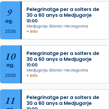
que les santes són filles de l’antiga Iluro.
Mataró en reivindicarà les relíquies fins que
9
Pelegrinatge per a solters de
les aconseguirà el 1772. L’ofici que es canta
30 a 60 anys a Medjugorje
ag.
a la “Missa de les Santes” (“Missa de
10:00
Medjugorje, Bòsnia i Herzegovina
Glòria”) fou composta el 1848 per Mn.
2026
+ info
Manuel Blanch, amb aire d’òpera
italianitzant; s’interpreta per privilegi
pontifici, amb orquestra i cor, i té una
duració aproximada de tres hores. Després,
10
Pelegrinatge per a solters de
processó (recuperada el 1972) al voltant
30 a 60 anys a Medjugorje
del temple amb les relíquies de les santes.
ag.
10:00
Des de 1985 hi participa també un grup de
Medjugorje, Bòsnia i Herzegovina
2026
diablesses amb música i ball propis. Festa
+ info
gran a Mataró.
«Si vols saber què és calor, ves per les
Santes a Mataró»🥵.
11
Pelegrinatge per a solters de
30 a 60 anys a Medjugorje
Photo
10:00