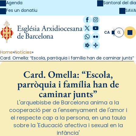
Agenda
Santoral del dia
SAVA
Fes un donatiu
Facebook
Instagram
X / Twitter
YouTube
CA
Me
Cerca
WhatsApp
Flickr
Radio Estel
Catalunya Cristi
Home
Notícies
Card. Omella: “Escola, parròquia i família han de caminar junts”
Card. Omella: “Escola,
parròquia i família han de
caminar junts”
L'arquebisbe de Barcelona anima a la
cooperació per a l'ensenyament de l'amor i
el respecte cap a la persona, en una taula
sobre la 'Educació afectiva i sexual en la
infància'